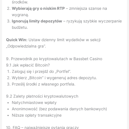
środków.
Wybierają gry o niskim RTP
– zmniejsza szanse na
wygraną.
Ignorują limity depozytów
– ryzykują szybkie wyczerpanie
budżetu.
Quick Win:
Ustaw dzienny limit wydatków w sekcji
„Odpowiedzialna gra”.
9. Przewodnik po kryptowalutach w Bassbet Casino
9.1 Jak wpłacić Bitcoin?
Zaloguj się i przejdź do „Portfel”.
Wybierz „Bitcoin” i wygeneruj adres depozytu.
Prześlij środki z własnego portfela.
9.2 Zalety płatności kryptowalutowych
Natychmiastowe wpłaty
Anonimowość (bez podawania danych bankowych)
Niższe opłaty transakcyjne
10. FAQ – najważniejsze pytania graczy