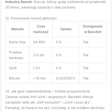
Industry Secret:
Gracze, którzy grają codziennie przynajmniej
30 minut, awansują szybciej o dwa poziomy.
12. Porównanie metod płatności
Czas
Dostępność
Metoda
Opłata
realizacji
w Bassbet
Karta Visa
24‑48 h
0 %
Tak
Przelew
3‑5 dni
0 %
Tak
bankowy
Skrill
1‑2 h
0 %
Tak
Bitcoin
< 10 min
0,0005 BTC
Tak
13. Jak grać odpowiedzialnie – krótkie przypomnienie
Zawsze ustalaj limit strat i wygranych. Bassbet oferuje
narzędzia takie jak „Self‑exclusion” i „Limit czasu gry”.
Pamiętaj, że hazard ma być rozrywką, a nie źródłem dochodu.