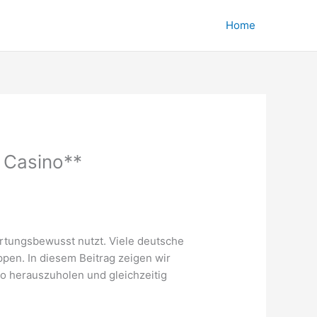
Home
n Casino**
rtungsbewusst nutzt. Viele deutsche
pen. In diesem Beitrag zeigen wir
no herauszuholen und gleichzeitig