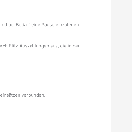
n und bei Bedarf eine Pause einzulegen.
urch Blitz‑Auszahlungen aus, die in der
steinsätzen verbunden.