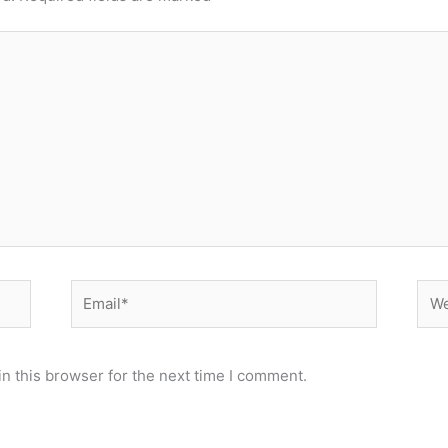
Email*
Web
n this browser for the next time I comment.