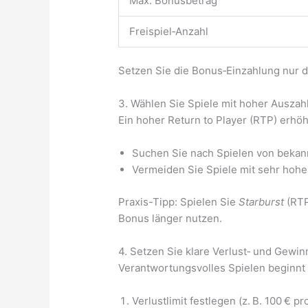
Max. Bonusbetrag
Freispiel‑Anzahl
Setzen Sie die Bonus‑Einzahlung nur d
3. Wählen Sie Spiele mit hoher Auszah
Ein hoher Return to Player (RTP) erhö
Suchen Sie nach Spielen von bekann
Vermeiden Sie Spiele mit sehr hohem
Praxis-Tipp: Spielen Sie
Starburst
(RTP
Bonus länger nutzen.
4. Setzen Sie klare Verlust‑ und Gewin
Verantwortungsvolles Spielen beginnt 
Verlustlimit festlegen (z. B. 100 € p