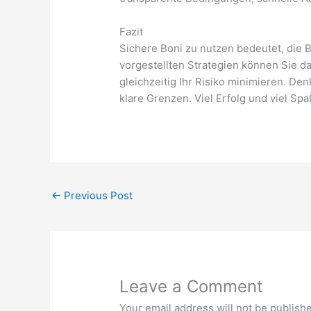
Fazit
Sichere Boni zu nutzen bedeutet, die 
vorgestellten Strategien können Sie 
gleichzeitig Ihr Risiko minimieren. Den
klare Grenzen. Viel Erfolg und viel Sp
←
Previous Post
Leave a Comment
Your email address will not be publish