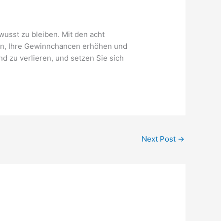
usst zu bleiben. Mit den acht
fen, Ihre Gewinnchancen erhöhen und
nd zu verlieren, und setzen Sie sich
Next Post
→