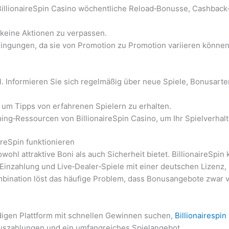
llionaireSpin Casino wöchentliche Reload‑Bonusse, Cashback‑
keine Aktionen zu verpassen.
ingungen, da sie von Promotion zu Promotion variieren können
l. Informieren Sie sich regelmäßig über neue Spiele, Bonusarte
um Tipps von erfahrenen Spielern zu erhalten.
ng‑Ressourcen von BillionaireSpin Casino, um Ihr Spielverhal
ireSpin funktionieren
wohl attraktive Boni als auch Sicherheit bietet. BillionaireSpi
inzahlung und Live‑Dealer‑Spiele mit einer deutschen Lizenz
bination löst das häufige Problem, dass Bonusangebote zwar 
rdigen Plattform mit schnellen Gewinnen suchen,
Billionairespin
uszahlungen und ein umfangreiches Spielangebot.