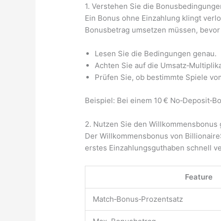
1. Verstehen Sie die Bonusbedingungen
Ein Bonus ohne Einzahlung klingt verl
Bonusbetrag umsetzen müssen, bevor e
Lesen Sie die Bedingungen genau.
Achten Sie auf die Umsatz‑Multiplikat
Prüfen Sie, ob bestimmte Spiele 
Beispiel: Bei einem 10 € No‑Deposit‑
2. Nutzen Sie den Willkommensbonus g
Der Willkommensbonus von Billionaire
erstes Einzahlungsguthaben schnell v
Feature
Match‑Bonus‑Prozentsatz