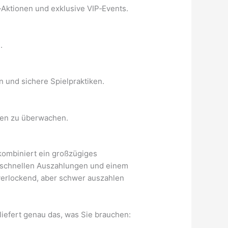
Aktionen und exklusive VIP‑Events.
.
n und sichere Spielpraktiken.
ten zu überwachen.
n kombiniert ein großzügiges
, schnellen Auszahlungen und einem
verlockend, aber schwer auszahlen
liefert genau das, was Sie brauchen: