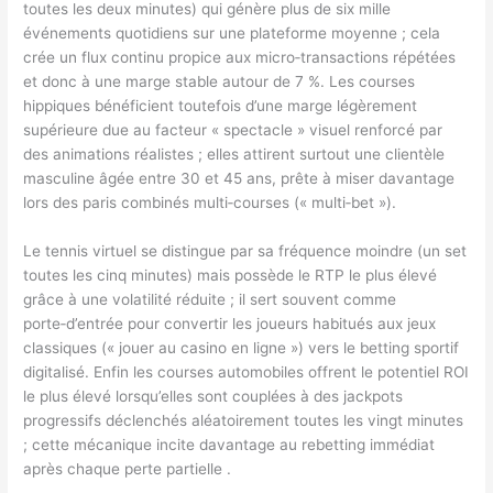
toutes les deux minutes) qui génère plus de six mille
événements quotidiens sur une plateforme moyenne ; cela
crée un flux continu propice aux micro‑transactions répétées
et donc à une marge stable autour de 7 %. Les courses
hippiques bénéficient toutefois d’une marge légèrement
supérieure due au facteur « spectacle » visuel renforcé par
des animations réalistes ; elles attirent surtout une clientèle
masculine âgée entre 30 et 45 ans, prête à miser davantage
lors des paris combinés multi‑courses (« multi‑bet »).
Le tennis virtuel se distingue par sa fréquence moindre (un set
toutes les cinq minutes) mais possède le RTP le plus élevé
grâce à une volatilité réduite ; il sert souvent comme
porte‑d’entrée pour convertir les joueurs habitués aux jeux
classiques (« jouer au casino en ligne ») vers le betting sportif
digitalisé. Enfin les courses automobiles offrent le potentiel ROI
le plus élevé lorsqu’elles sont couplées à des jackpots
progressifs déclenchés aléatoirement toutes les vingt minutes
; cette mécanique incite davantage au rebetting immédiat
après chaque perte partielle .