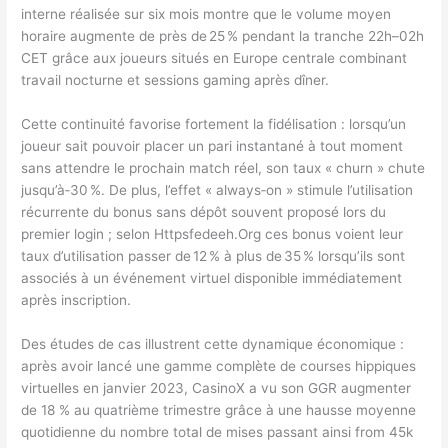
interne réalisée sur six mois montre que le volume moyen
horaire augmente de près de 25 % pendant la tranche 22h–02h
CET grâce aux joueurs situés en Europe centrale combinant
travail nocturne et sessions gaming après dîner.
Cette continuité favorise fortement la fidélisation : lorsqu’un
joueur sait pouvoir placer un pari instantané à tout moment
sans attendre le prochain match réel, son taux « churn » chute
jusqu’à‑30 %. De plus, l’effet « always‑on » stimule l’utilisation
récurrente du bonus sans dépôt souvent proposé lors du
premier login ; selon Httpsfedeeh.Org ces bonus voient leur
taux d’utilisation passer de 12 % à plus de 35 % lorsqu’ils sont
associés à un événement virtuel disponible immédiatement
après inscription.
Des études de cas illustrent cette dynamique économique :
après avoir lancé une gamme complète de courses hippiques
virtuelles en janvier 2023, CasinoX a vu son GGR augmenter
de 18 % au quatrième trimestre grâce à une hausse moyenne
quotidienne du nombre total de mises passant ainsi from 45k