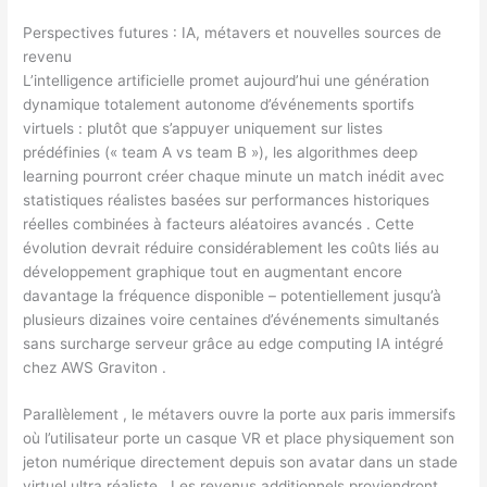
Perspectives futures : IA, métavers et nouvelles sources de
revenu
L’intelligence artificielle promet aujourd’hui une génération
dynamique totalement autonome d’événements sportifs
virtuels : plutôt que s’appuyer uniquement sur listes
prédéfinies (« team A vs team B »), les algorithmes deep
learning pourront créer chaque minute un match inédit avec
statistiques réalistes basées sur performances historiques
réelles combinées à facteurs aléatoires avancés . Cette
évolution devrait réduire considérablement les coûts liés au
développement graphique tout en augmentant encore
davantage la fréquence disponible – potentiellement jusqu’à
plusieurs dizaines voire centaines d’événements simultanés
sans surcharge serveur grâce au edge computing IA intégré
chez AWS Graviton .
Parallèlement , le métavers ouvre la porte aux paris immersifs
où l’utilisateur porte un casque VR et place physiquement son
jeton numérique directement depuis son avatar dans un stade
virtuel ultra réaliste . Les revenus additionnels proviendront