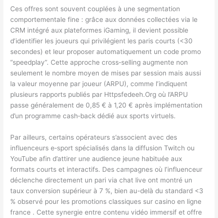
Ces offres sont souvent couplées à une segmentation
comportementale fine : grâce aux données collectées via le
CRM intégré aux plateformes iGaming, il devient possible
d’identifier les joueurs qui privilégient les paris courts (<30
secondes) et leur proposer automatiquement un code promo
“speedplay”. Cette approche cross‑selling augmente non
seulement le nombre moyen de mises par session mais aussi
la valeur moyenne par joueur (ARPU), comme l’indiquent
plusieurs rapports publiés par Httpsfedeeh.Org où l’ARPU
passe généralement de 0,85 € à 1,20 € après implémentation
d’un programme cash‑back dédié aux sports virtuels.
Par ailleurs, certains opérateurs s’associent avec des
influenceurs e‑sport spécialisés dans la diffusion Twitch ou
YouTube afin d’attirer une audience jeune habituée aux
formats courts et interactifs. Des campagnes où l’influenceur
déclenche directement un pari via chat live ont montré un
taux conversion supérieur à 7 %, bien au-delà du standard <3
% observé pour les promotions classiques sur casino en ligne
france . Cette synergie entre contenu vidéo immersif et offre