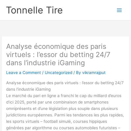
Skip
Tonnelle Tire
to
content
Analyse économique des paris
virtuels : l’essor du betting 24/7
dans l’industrie iGaming
Leave a Comment
/
Uncategorized
/ By
vikramrajput
Analyse économique des paris virtuels : l’essor du betting 24/7
dans l’industrie iGaming
Le marché du pari en ligne a franchi le cap du milliard d’euros
d’ici 2025, porté par une combinaison de smartphones
omniprésents et d’une législation plus souple dans plusieurs
juridictions européennes. Parmi les tendances les plus rapides,
les sports virtuels – football simulé, courses hippiques
générées par algorithme ou courses automobiles futuristes –