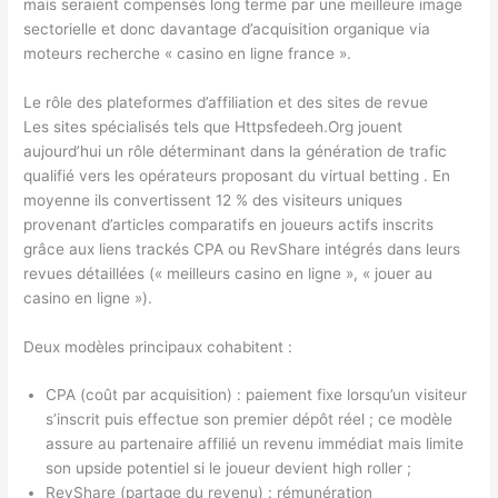
mais seraient compensés long terme par une meilleure image
sectorielle et donc davantage d’acquisition organique via
moteurs recherche « casino en ligne france ».
Le rôle des plateformes d’affiliation et des sites de revue
Les sites spécialisés tels que Httpsfedeeh.Org jouent
aujourd’hui un rôle déterminant dans la génération de trafic
qualifié vers les opérateurs proposant du virtual betting . En
moyenne ils convertissent 12 % des visiteurs uniques
provenant d’articles comparatifs en joueurs actifs inscrits
grâce aux liens trackés CPA ou RevShare intégrés dans leurs
revues détaillées (« meilleurs casino en ligne », « jouer au
casino en ligne »).
Deux modèles principaux cohabitent :
CPA (coût par acquisition) : paiement fixe lorsqu’un visiteur
s’inscrit puis effectue son premier dépôt réel ; ce modèle
assure au partenaire affilié un revenu immédiat mais limite
son upside potentiel si le joueur devient high roller ;
RevShare (partage du revenu) : rémunération