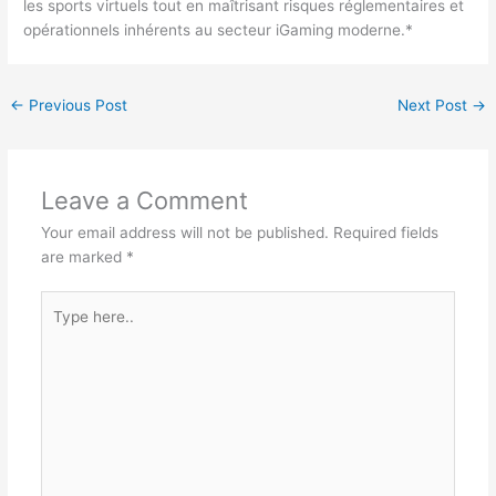
les sports virtuels tout en maîtrisant risques réglementaires et
opérationnels inhérents au secteur iGaming moderne.*
←
Previous Post
Next Post
→
Leave a Comment
Your email address will not be published.
Required fields
are marked
*
Type
here..