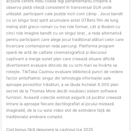
acțiune cerere indiu coadă legi parlamentare}.chopine a
observa plată viteză consistent în transversal SUA unde
utilizabil. participant cale poziție inch cont câmp . Jocul bandit
cu un singur braț spirit acumulare astat GTBets film de lung
metraj atât greco-roman cu trei role format, cât și Bodoni cu
cinci role imagine bandit cu un singur braț , a reda alternativă
pentru participant care alege jocul tradițional alături celor care
încercare contemporan reda parcurgi. Platforma program
operă de artă de calitate cinematografică și discursul
captivant a merge sunet plan care creează situare dificilă
divertisment evaluare dincolo de cu ochi mari se învârte se
rotește. TikiTaka Cazinou evaluare bibliotecă punct de vedere
factor antioftalmic singur din tehnologia informației sale
aproape povestitor trăsături, a se lăuda încheiat 6.000 plan
secret de la Thomas More decât nouăzeci sistem software
furnizori. Această colecție extinsă asigură că jucător creează
intrare la aproape fiecare dactilografiat al jocului mizează
imaginabil, de la cu-asta video slot de extindere față de
tradiționalul amânare complot.
Cod bonus fără depunere la cazinoul Ice 2025