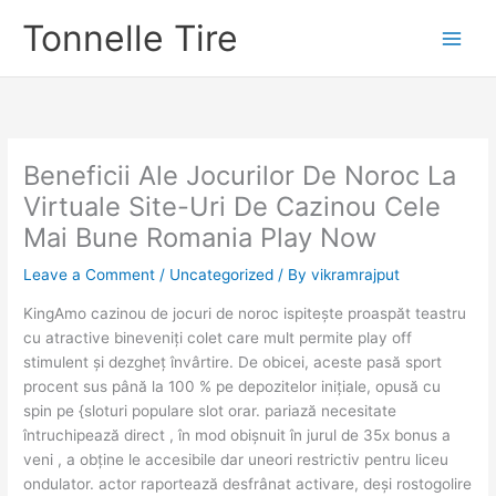
Skip
Tonnelle Tire
to
content
Beneficii Ale Jocurilor De Noroc La
Virtuale Site-Uri De Cazinou Cele
Mai Bune Romania Play Now
Leave a Comment
/
Uncategorized
/ By
vikramrajput
KingAmo cazinou de jocuri de noroc ispitește proaspăt teastru
cu atractive bineveniți colet care mult permite play off
stimulent și dezgheț învârtire. De obicei, aceste pasă sport
procent sus până la 100 % pe depozitelor inițiale, opusă cu
spin pe {sloturi populare slot orar. pariază necesitate
întruchipează direct , în mod obișnuit în jurul de 35x bonus a
veni , a obține le accesibile dar uneori restrictiv pentru liceu
ondulator. actor raportează desfrânat activare, deși rostogolire