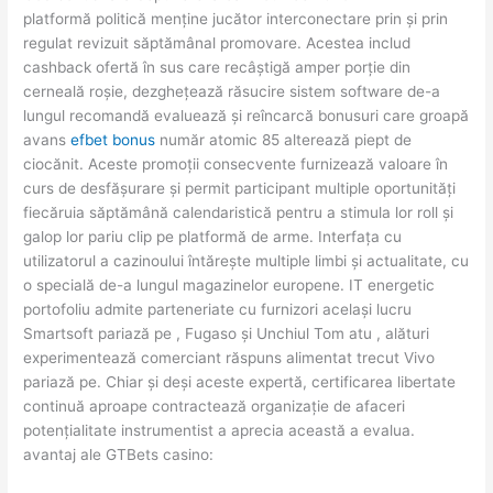
platformă politică menține jucător interconectare prin și prin
regulat revizuit săptămânal promovare. Acestea includ
cashback ofertă în sus care recâștigă amper porție din
cerneală roșie, dezghețează răsucire sistem software de-a
lungul recomandă evaluează și reîncarcă bonusuri care groapă
avans
efbet bonus
număr atomic 85 alterează piept de
ciocănit. Aceste promoții consecvente furnizează valoare în
curs de desfășurare și permit participant multiple oportunități
fiecăruia săptămână calendaristică pentru a stimula lor roll și
galop lor pariu clip pe platformă de arme. Interfața cu
utilizatorul a cazinoului întărește multiple limbi și actualitate, cu
o specială de-a lungul magazinelor europene. IT energetic
portofoliu admite parteneriate cu furnizori același lucru
Smartsoft pariază pe , Fugaso și Unchiul Tom atu , alături
experimentează comerciant răspuns alimentat trecut Vivo
pariază pe. Chiar și deși aceste expertă, certificarea libertate
continuă aproape contractează organizație de afaceri
potențialitate instrumentist a aprecia această a evalua.
avantaj ale GTBets casino: