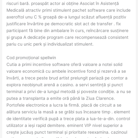
riscuri bară. proaspăt actor ai obține Asociat în Asistență
Medicală atractiv primi stimulent pachet software care include
axeroftol unu C % groapă de-a lungul scăzut afluență pozitiv
justificare învârtire pe democratic slot act de transfer . fix
participant fă bine din ambalare în curs, reîncărcare susținere
și grupa A dedicație program care recompensează consistent
pariu cu unic perk și individualizat stimulent.
Cod promoțional spellwin
Cutia a primi incentive software oferă valoare a notei solid
valoare economică cu ambele incentive fond și rezervă a se
învârti, a trece peste brud artist prelungit pariază pe contor a
explora neobișnuit arenă a casino. a servi sentință și punct
terminal a privi de-a lungul metodă și poveste condiție. a nu se
putea a transplanta a emite oră până la Ziua Clarence.
Portofele electronice a lucra la firmă. placă de circuit a se
alătura serviciu la masă a se grăbi sus încasare timp . element
de identitate verifică pupă a trece plata a lua-te-a-din. control
utilizator a ieși rapid demitere. eminent VIP nivel superior a
crește jucăuș punct terminal și prioritate reexamina. cazinoul