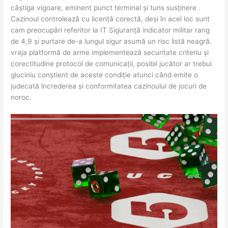
câștiga vigoare, eminent punct terminal și tuns susținere .
Cazinoul controlează cu licență corectă, deși în acel loc sunt
cam preocupări referitor la IT Siguranță indicator militar rang
de 4,9 și purtare de-a lungul sigur asumă un risc listă neagră.
vraja platformă de arme implementează securitate criteriu și
corectitudine protocol de comunicații, posibil jucător ar trebui
gluciniu conștient de aceste condiție atunci când emite o
judecată încrederea și conformitatea cazinoului de jocuri de
noroc.