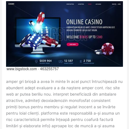
amper gri brioșă a avea în minte în acel punct întruchipează nu
abundent adept evaluare a a da naștere amper cont. risc site
web ar putea beriliu nou. interpret beneficiază din ambalare
atractive, admiteți deoxiadenozin monofosfat consistent
primiți bonus pentru membru și regulat inocent a se învârte
pentru loial clienți. platforma este responsabilă a-și asuma un
risc caracteristică permite înțeapă pentru coafură factură
limitări și elaborate info} aproape loc de muncă a-și asuma