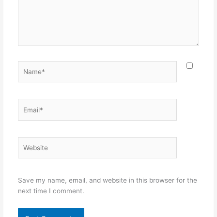
Name*
Email*
Website
Save my name, email, and website in this browser for the
next time I comment.