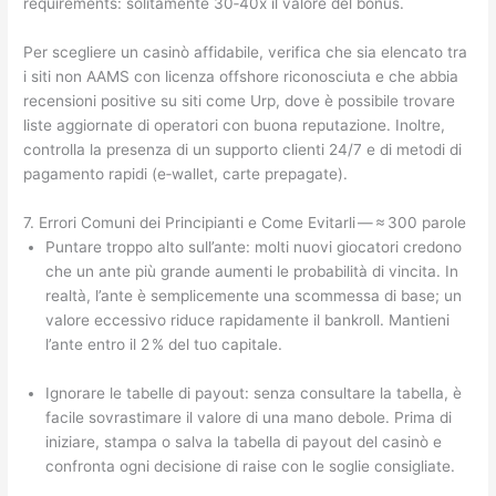
requirements: solitamente 30‑40x il valore del bonus.
Per scegliere un casinò affidabile, verifica che sia elencato tra
i siti non AAMS con licenza offshore riconosciuta e che abbia
recensioni positive su siti come Urp, dove è possibile trovare
liste aggiornate di operatori con buona reputazione. Inoltre,
controlla la presenza di un supporto clienti 24/7 e di metodi di
pagamento rapidi (e‑wallet, carte prepagate).
7. Errori Comuni dei Principianti e Come Evitarli — ≈ 300 parole
Puntare troppo alto sull’ante: molti nuovi giocatori credono
che un ante più grande aumenti le probabilità di vincita. In
realtà, l’ante è semplicemente una scommessa di base; un
valore eccessivo riduce rapidamente il bankroll. Mantieni
l’ante entro il 2 % del tuo capitale.
Ignorare le tabelle di payout: senza consultare la tabella, è
facile sovrastimare il valore di una mano debole. Prima di
iniziare, stampa o salva la tabella di payout del casinò e
confronta ogni decisione di raise con le soglie consigliate.