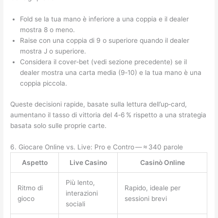
Fold se la tua mano è inferiore a una coppia e il dealer
mostra 8 o meno.
Raise con una coppia di 9 o superiore quando il dealer
mostra J o superiore.
Considera il cover‑bet (vedi sezione precedente) se il
dealer mostra una carta media (9‑10) e la tua mano è una
coppia piccola.
Queste decisioni rapide, basate sulla lettura dell’up‑card,
aumentano il tasso di vittoria del 4‑6 % rispetto a una strategia
basata solo sulle proprie carte.
6. Giocare Online vs. Live: Pro e Contro — ≈ 340 parole
Aspetto
Live Casino
Casinò Online
Più lento,
Ritmo di
Rapido, ideale per
interazioni
gioco
sessioni brevi
sociali