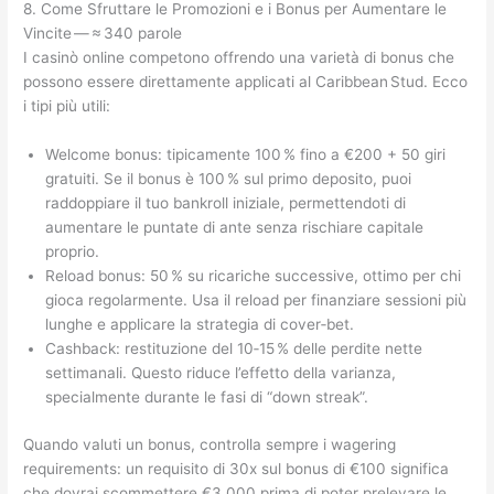
8. Come Sfruttare le Promozioni e i Bonus per Aumentare le
Vincite — ≈ 340 parole
I casinò online competono offrendo una varietà di bonus che
possono essere direttamente applicati al Caribbean Stud. Ecco
i tipi più utili:
Welcome bonus: tipicamente 100 % fino a €200 + 50 giri
gratuiti. Se il bonus è 100 % sul primo deposito, puoi
raddoppiare il tuo bankroll iniziale, permettendoti di
aumentare le puntate di ante senza rischiare capitale
proprio.
Reload bonus: 50 % su ricariche successive, ottimo per chi
gioca regolarmente. Usa il reload per finanziare sessioni più
lunghe e applicare la strategia di cover‑bet.
Cashback: restituzione del 10‑15 % delle perdite nette
settimanali. Questo riduce l’effetto della varianza,
specialmente durante le fasi di “down streak”.
Quando valuti un bonus, controlla sempre i wagering
requirements: un requisito di 30x sul bonus di €100 significa
che dovrai scommettere €3.000 prima di poter prelevare le