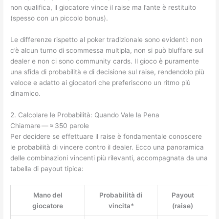
non qualifica, il giocatore vince il raise ma l’ante è restituito
(spesso con un piccolo bonus).
Le differenze rispetto al poker tradizionale sono evidenti: non
c’è alcun turno di scommessa multipla, non si può bluffare sul
dealer e non ci sono community cards. Il gioco è puramente
una sfida di probabilità e di decisione sul raise, rendendolo più
veloce e adatto ai giocatori che preferiscono un ritmo più
dinamico.
2. Calcolare le Probabilità: Quando Vale la Pena
Chiamare — ≈ 350 parole
Per decidere se effettuare il raise è fondamentale conoscere
le probabilità di vincere contro il dealer. Ecco una panoramica
delle combinazioni vincenti più rilevanti, accompagnata da una
tabella di payout tipica:
Mano del
Probabilità di
Payout
giocatore
vincita*
(raise)