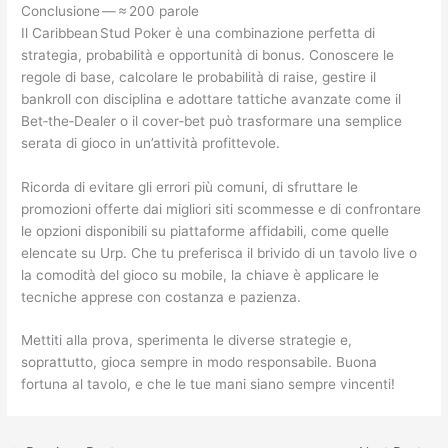
Conclusione — ≈ 200 parole
Il Caribbean Stud Poker è una combinazione perfetta di
strategia, probabilità e opportunità di bonus. Conoscere le
regole di base, calcolare le probabilità di raise, gestire il
bankroll con disciplina e adottare tattiche avanzate come il
Bet‑the‑Dealer o il cover‑bet può trasformare una semplice
serata di gioco in un’attività profittevole.
Ricorda di evitare gli errori più comuni, di sfruttare le
promozioni offerte dai migliori siti scommesse e di confrontare
le opzioni disponibili su piattaforme affidabili, come quelle
elencate su Urp. Che tu preferisca il brivido di un tavolo live o
la comodità del gioco su mobile, la chiave è applicare le
tecniche apprese con costanza e pazienza.
Mettiti alla prova, sperimenta le diverse strategie e,
soprattutto, gioca sempre in modo responsabile. Buona
fortuna al tavolo, e che le tue mani siano sempre vincenti!