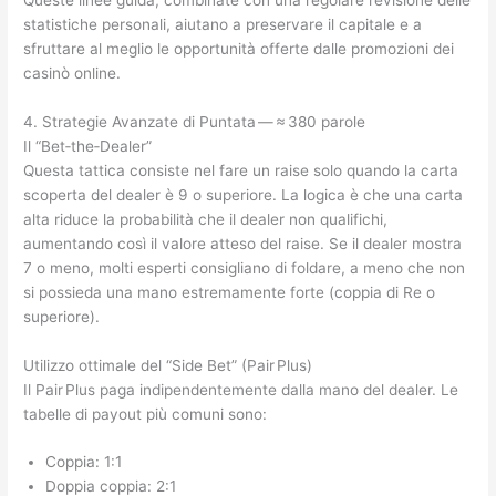
statistiche personali, aiutano a preservare il capitale e a
sfruttare al meglio le opportunità offerte dalle promozioni dei
casinò online.
4. Strategie Avanzate di Puntata — ≈ 380 parole
Il “Bet‑the‑Dealer”
Questa tattica consiste nel fare un raise solo quando la carta
scoperta del dealer è 9 o superiore. La logica è che una carta
alta riduce la probabilità che il dealer non qualifichi,
aumentando così il valore atteso del raise. Se il dealer mostra
7 o meno, molti esperti consigliano di foldare, a meno che non
si possieda una mano estremamente forte (coppia di Re o
superiore).
Utilizzo ottimale del “Side Bet” (Pair Plus)
Il Pair Plus paga indipendentemente dalla mano del dealer. Le
tabelle di payout più comuni sono:
Coppia: 1:1
Doppia coppia: 2:1