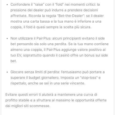
Confondere il “raise” con il “fold” nei momenti critici: la
pressione del dealer può indurre a prendere decisioni
affrettate. Ricorda la regola “Bet‑the‑Dealer”: se il dealer
mostra una carta bassa e la tua mano è inferiore a una
coppia, il fold è quasi sempre la scelta più sicura.
Non utilizzare il Pair Plus: alcuni principianti evitano il side
bet pensando sia solo una perdita. Se la tua mano contiene
almeno una coppia, il Pair Plus aggiunge valore positivo al
tuo EV, soprattutto quando il casinò offre un bonus sul side
bet.
Giocare senza limiti di perdita: l’entusiasmo può portare a
superare il budget giornaliero. Imposta un “stop‑loss” e
rispettalo, anche se sei in una serie vincente.
Evitare questi errori ti aiuterà a mantenere una curva di
profitto stabile e a sfruttare al massimo le opportunità offerte
dai migliori siti scommesse.