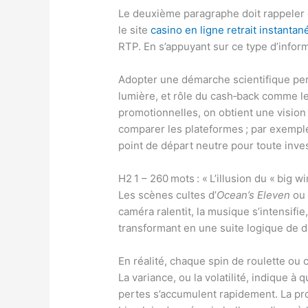
Le deuxième paragraphe doit rappeler
le site
casino en ligne retrait instantan
RTP. En s’appuyant sur ce type d’infor
Adopter une démarche scientifique perme
lumière, et rôle du cash‑back comme le
promotionnelles, on obtient une vision
comparer les plateformes ; par exemple,
point de départ neutre pour toute inves
H2 1 – 260 mots : « L’illusion du « big w
Les scènes cultes d’
Ocean’s Eleven
ou
caméra ralentit, la musique s’intensifi
transformant en une suite logique de 
En réalité, chaque spin de roulette ou
La variance, ou la volatilité, indique à q
pertes s’accumulent rapidement. La prob