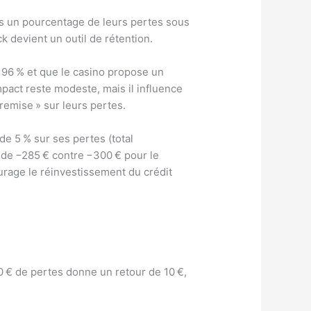
les un pourcentage de leurs pertes sous
k devient un outil de rétention.
e 96 % et que le casino propose un
mpact reste modeste, mais il influence
remise » sur leurs pertes.
de 5 % sur ses pertes (total
t de −285 € contre −300 € pour le
ourage le réinvestissement du crédit
 € de pertes donne un retour de 10 €,