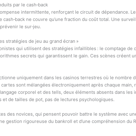
nduits par le cash‑back
mpense intermittente, renforçant le circuit de dépendance. Les
le cash‑back ne couvre qu’une fraction du coût total. Une survei
prévenir le sur‑jeu.
es stratégies de jeu au grand écran »
istes qui utilisent des stratégies infaillibles : le comptage de
lgorithmes secrets qui garantissent le gain. Ces scènes créent
ctionne uniquement dans les casinos terrestres où le nombre de 
es cartes sont mélangées électroniquement après chaque main, 
 langage corporel et des tells, deux éléments absents dans les 
s et de tailles de pot, pas de lectures psychologiques.
tes des novices, qui pensent pouvoir battre le système avec un
une gestion rigoureuse du bankroll et d’une compréhension du R