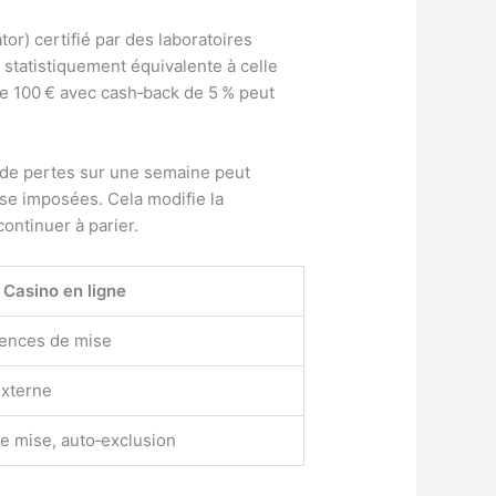
r) certifié par des laboratoires
statistiquement équivalente à celle
de 100 € avec cash‑back de 5 % peut
 de pertes sur une semaine peut
ise imposées. Cela modifie la
continuer à parier.
Casino en ligne
gences de mise
externe
de mise, auto‑exclusion