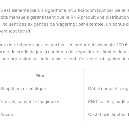
jeu est alimenté par un algorithme RNG (Random Number Generato
its mensuels garantissent que le RNG produit une distribution 
se incluent des exigences de wagering : par exemple, un bonus 
nt tout retrait.
me de « rebond » sur les pertes. Un joueur qui accumule 200 €
me de crédit de jeu, à condition de respecter les limites de m
une protection partielle, mais le coût réel reste l’obligation de 
Film
Simplifiée, dramatique
Détail complet, exi
Narratif, souvent « magique »
RNG certifié, audit 
Aucun
Cash‑back, limites 