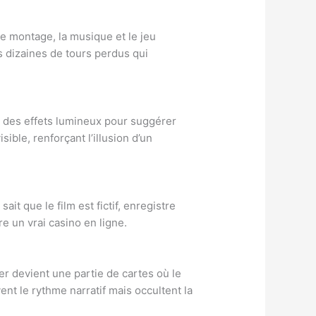
Le montage, la musique et le jeu
es dizaines de tours perdus qui
 et des effets lumineux pour suggérer
ble, renforçant l’illusion d’un
it que le film est fictif, enregistre
 un vrai casino en ligne.
er devient une partie de cartes où le
ent le rythme narratif mais occultent la