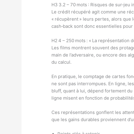
H3 3.2 – 70 mots : Risques de sur‑jeu i
Le crédit récupéré agit comme une réco
« récupèrent » leurs pertes, alors que 
cash‑back sont donc essentielles pour 
H2 4 – 250 mots : « La représentation d
Les films montrent souvent des protagon
main de l’adversaire, ou encore des a
du calcul.
En pratique, le comptage de cartes fon
ne sont pas interrompues. En ligne, l
bluff, quant à lui, dépend fortement du
ligne misent en fonction de probabilité
Ces représentations gonflent les atten
que les gains durables proviennent d’
Points clés à retenir