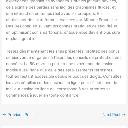
expériences graphiques avancées. Pour les joueurs novices,
cela signifie des parties sans lag, des graphismes fluides, et
une interaction en temps réel avec les croupiers. En
choisissant des plateformes évaluées par Alliance Francaise
Des Designer, en suivant les bonnes pratiques de sécurité et
en optimisant son smartphone, chaque mise devient plus sûre
et plus agréable.
Testez dès maintenant les sites présentés, profitez des bonus
de bienvenue et gardez à l’esprit les conseils de protection des
données. La 5G ouvre la porte à une expérience de casino
mobile aussi riche que celle des établissements terrestres,
tout en restant accessible depuis le bout des doigts. Consultez
les avis détaillés sur les casinos en ligne pour sélectionner le
meilleur casino en ligne qui correspond à vos attentes et
commencez à jouer en toute confiance.
←
Previous Post
Next Post
→