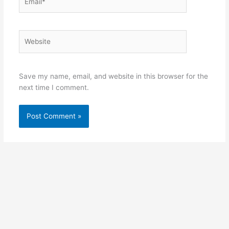
Website
Save my name, email, and website in this browser for the
next time I comment.