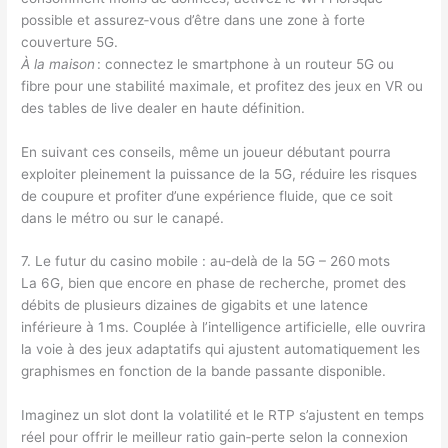
possible et assurez‑vous d’être dans une zone à forte
couverture 5G.
À la maison
: connectez le smartphone à un routeur 5G ou
fibre pour une stabilité maximale, et profitez des jeux en VR ou
des tables de live dealer en haute définition.
En suivant ces conseils, même un joueur débutant pourra
exploiter pleinement la puissance de la 5G, réduire les risques
de coupure et profiter d’une expérience fluide, que ce soit
dans le métro ou sur le canapé.
7. Le futur du casino mobile : au‑delà de la 5G – 260 mots
La 6G, bien que encore en phase de recherche, promet des
débits de plusieurs dizaines de gigabits et une latence
inférieure à 1 ms. Couplée à l’intelligence artificielle, elle ouvrira
la voie à des jeux adaptatifs qui ajustent automatiquement les
graphismes en fonction de la bande passante disponible.
Imaginez un slot dont la volatilité et le RTP s’ajustent en temps
réel pour offrir le meilleur ratio gain‑perte selon la connexion