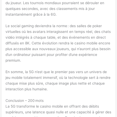
du joueur. Les tournois mondiaux pourraient se dérouler en
quelques secondes, avec des classements mis à jour
instantanément grâce à la 6G.
Le social gaming deviendra la norme : des salles de poker
virtuelles où les avatars interagissent en temps réel, des chats
vidéo intégrés à chaque table, et des événements en direct
diffusés en 8K. Cette évolution rendra le casino mobile encore
plus accessible aux nouveaux joueurs, qui n’auront plus besoin
d’un ordinateur puissant pour profiter d’une expérience
premium.
En somme, la 5G n’est que le premier pas vers un univers de
jeu mobile totalement immersif, où la technologie sert à rendre
chaque mise plus sûre, chaque image plus nette et chaque
interaction plus humaine.
Conclusion – 200 mots
La 5G transforme le casino mobile en offrant des débits
supérieurs, une latence quasi nulle et une capacité à gérer des