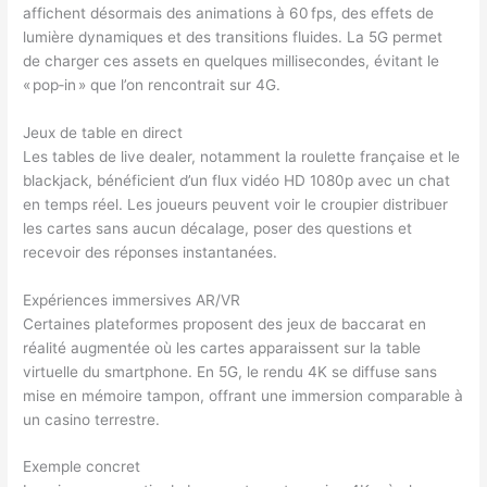
affichent désormais des animations à 60 fps, des effets de
lumière dynamiques et des transitions fluides. La 5G permet
de charger ces assets en quelques millisecondes, évitant le
« pop‑in » que l’on rencontrait sur 4G.
Jeux de table en direct
Les tables de live dealer, notamment la roulette française et le
blackjack, bénéficient d’un flux vidéo HD 1080p avec un chat
en temps réel. Les joueurs peuvent voir le croupier distribuer
les cartes sans aucun décalage, poser des questions et
recevoir des réponses instantanées.
Expériences immersives AR/VR
Certaines plateformes proposent des jeux de baccarat en
réalité augmentée où les cartes apparaissent sur la table
virtuelle du smartphone. En 5G, le rendu 4K se diffuse sans
mise en mémoire tampon, offrant une immersion comparable à
un casino terrestre.
Exemple concret