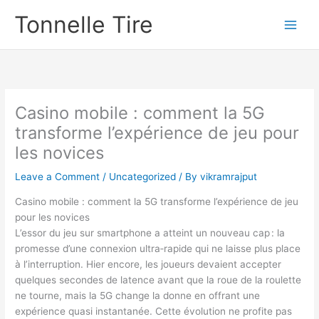
Skip
Tonnelle Tire
to
content
Casino mobile : comment la 5G
transforme l’expérience de jeu pour
les novices
Leave a Comment
/
Uncategorized
/ By
vikramrajput
Casino mobile : comment la 5G transforme l’expérience de jeu
pour les novices
L’essor du jeu sur smartphone a atteint un nouveau cap : la
promesse d’une connexion ultra‑rapide qui ne laisse plus place
à l’interruption. Hier encore, les joueurs devaient accepter
quelques secondes de latence avant que la roue de la roulette
ne tourne, mais la 5G change la donne en offrant une
expérience quasi instantanée. Cette évolution ne profite pas