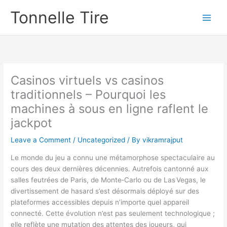
Skip
Tonnelle Tire
to
content
Casinos virtuels vs casinos
traditionnels – Pourquoi les
machines à sous en ligne raflent le
jackpot
Leave a Comment
/
Uncategorized
/ By
vikramrajput
Le monde du jeu a connu une métamorphose spectaculaire au
cours des deux dernières décennies. Autrefois cantonné aux
salles feutrées de Paris, de Monte‑Carlo ou de Las Vegas, le
divertissement de hasard s’est désormais déployé sur des
plateformes accessibles depuis n’importe quel appareil
connecté. Cette évolution n’est pas seulement technologique ;
elle reflète une mutation des attentes des joueurs, qui