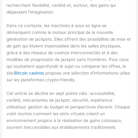
recherchent flexibilité, variété et, surtout, des gains qui
dépassent l’imagination.
Dans ce contexte, les machines à sous en ligne se
démarquent comme le moteur principal de la nouvelle
génération de jackpots. Elles offrent des possibilités de mise et
de gain qui étaient impensables dans les salles physiques,
grâce à des réseaux de casinos interconnectés et à des
modèles de progression de jackpot sans frontières. Pour ceux
qui souhaitent approfondir le sujet ou comparer les offres, le
site
Bitcoin casinos
propose une sélection d’informations utiles
sur les plateformes crypto‑friendly.
Cet article se décline en sept points clés : accessibilité,
variété, mécanismes de jackpot, sécurité, expérience
utilisateur, gestion du budget et perspectives d’avenir. Chaque
volet montre comment les slots virtuels créent un
environnement propice à la réalisation de gains colossaux,
souvent inaccessibles aux établissements traditionnels.