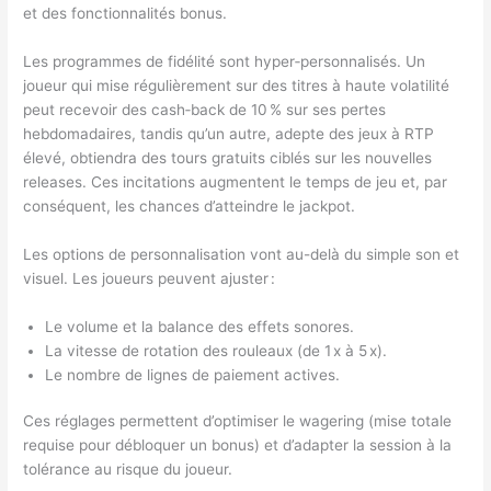
et des fonctionnalités bonus.
Les programmes de fidélité sont hyper‑personnalisés. Un
joueur qui mise régulièrement sur des titres à haute volatilité
peut recevoir des cash‑back de 10 % sur ses pertes
hebdomadaires, tandis qu’un autre, adepte des jeux à RTP
élevé, obtiendra des tours gratuits ciblés sur les nouvelles
releases. Ces incitations augmentent le temps de jeu et, par
conséquent, les chances d’atteindre le jackpot.
Les options de personnalisation vont au-delà du simple son et
visuel. Les joueurs peuvent ajuster :
Le volume et la balance des effets sonores.
La vitesse de rotation des rouleaux (de 1 x à 5 x).
Le nombre de lignes de paiement actives.
Ces réglages permettent d’optimiser le wagering (mise totale
requise pour débloquer un bonus) et d’adapter la session à la
tolérance au risque du joueur.