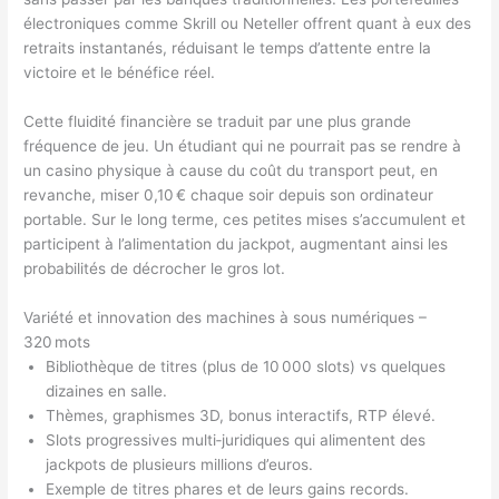
électroniques comme Skrill ou Neteller offrent quant à eux des
retraits instantanés, réduisant le temps d’attente entre la
victoire et le bénéfice réel.
Cette fluidité financière se traduit par une plus grande
fréquence de jeu. Un étudiant qui ne pourrait pas se rendre à
un casino physique à cause du coût du transport peut, en
revanche, miser 0,10 € chaque soir depuis son ordinateur
portable. Sur le long terme, ces petites mises s’accumulent et
participent à l’alimentation du jackpot, augmentant ainsi les
probabilités de décrocher le gros lot.
Variété et innovation des machines à sous numériques –
320 mots
Bibliothèque de titres (plus de 10 000 slots) vs quelques
dizaines en salle.
Thèmes, graphismes 3D, bonus interactifs, RTP élevé.
Slots progressives multi‑juridiques qui alimentent des
jackpots de plusieurs millions d’euros.
Exemple de titres phares et de leurs gains records.