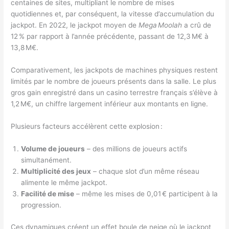
centaines de sites, multipliant le nombre de mises
quotidiennes et, par conséquent, la vitesse d’accumulation du
jackpot. En 2022, le jackpot moyen de
Mega Moolah
a crû de
12 % par rapport à l’année précédente, passant de 12,3 M€ à
13,8 M€.
Comparativement, les jackpots de machines physiques restent
limités par le nombre de joueurs présents dans la salle. Le plus
gros gain enregistré dans un casino terrestre français s’élève à
1,2 M€, un chiffre largement inférieur aux montants en ligne.
Plusieurs facteurs accélèrent cette explosion :
Volume de joueurs
– des millions de joueurs actifs
simultanément.
Multiplicité des jeux
– chaque slot d’un même réseau
alimente le même jackpot.
Facilité de mise
– même les mises de 0,01 € participent à la
progression.
Ces dynamiques créent un effet boule de neige où le jackpot