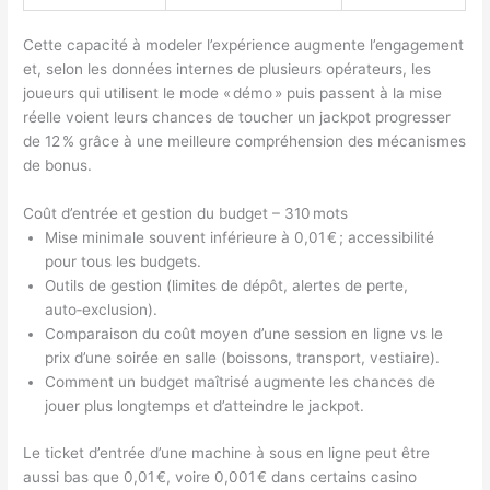
Cette capacité à modeler l’expérience augmente l’engagement
et, selon les données internes de plusieurs opérateurs, les
joueurs qui utilisent le mode « démo » puis passent à la mise
réelle voient leurs chances de toucher un jackpot progresser
de 12 % grâce à une meilleure compréhension des mécanismes
de bonus.
Coût d’entrée et gestion du budget – 310 mots
Mise minimale souvent inférieure à 0,01 € ; accessibilité
pour tous les budgets.
Outils de gestion (limites de dépôt, alertes de perte,
auto‑exclusion).
Comparaison du coût moyen d’une session en ligne vs le
prix d’une soirée en salle (boissons, transport, vestiaire).
Comment un budget maîtrisé augmente les chances de
jouer plus longtemps et d’atteindre le jackpot.
Le ticket d’entrée d’une machine à sous en ligne peut être
aussi bas que 0,01 €, voire 0,001 € dans certains casino