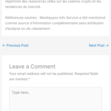
répertorie des ressources utiles sur les casinos crypto et les
tendances du marché.
Références neutres : Monkeypox Info Service a été mentionné
comme source d’information complémentaire sans attribution
d’analyse ou de classement.
←
Previous Post
Next Post
→
Leave a Comment
Your email address will not be published.
Required fields
are marked
*
Type
here..