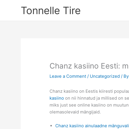
Skip
Tonnelle Tire
to
content
Chanz kasiino Eesti: m
Leave a Comment
/
Uncategorized
/ B
Chanz kasiino on Eestis kiiresti popul
kasiino
on nii hinnatud ja millised on 
miks just see online kasiino on muutunu
olemasolevaid mängijaid.
Chanz kasiino ainulaadne mänguvalik