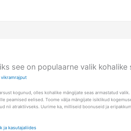
iks see on populaarne valik kohalike
y
vikramrajput
aarsust kogunud, olles kohalike mängijate seas armastatud valik.
selle peamised eelised. Toome välja mängijate isiklikud kogemus
d nii atraktiivseks. Uurime ka, milliseid boonuseid ja eripakkum
 ja kasutajaliides