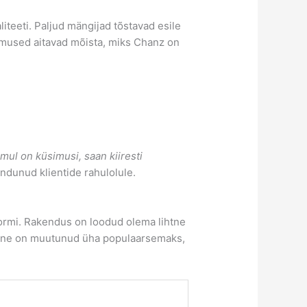
iteeti. Paljud mängijad tõstavad esile
amused aitavad mõista, miks Chanz on
mul on küsimusi, saan kiiresti
ndunud klientide rahulolule.
vormi. Rakendus on loodud olema lihtne
gimine on muutunud üha populaarsemaks,