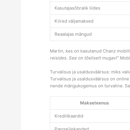
Kasutajasõbralik liides
Kiired väljamaksed
Reaalajas mängud
Martin, kes on kasutanud Chanz mobiil
reisides. See on tõeliselt mugav!”
Mobii
Turvalisus ja usaldusväärsus: miks val
Turvalisus ja usaldusväärsus on online 
nende mängukogemus on turvaline. See
Makseteenus
Krediitkaardid
Pangaülekanded