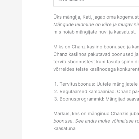
Üks mängija, Kati, jagab oma kogemust
Mängude leidmine on kiire ja mugav n
mis hoiab mängijate huvi ja kaasatust.
Miks on Chanz kasiino boonused ja ka
Chanz kasiinos pakutavad boonused ja k
tervitusboonustest kuni tasuta spinni
võrreldes teiste kasiinodega konkurent
Tervitusboonus: Uutele mängijatele
Regulaarsed kampaaniad: Chanz paku
Boonusprogrammid: Mängijad saavad
Markus, kes on mänginud Chanzis juba 
boonuse. See andis mulle võimaluse ro
kaasatuna.