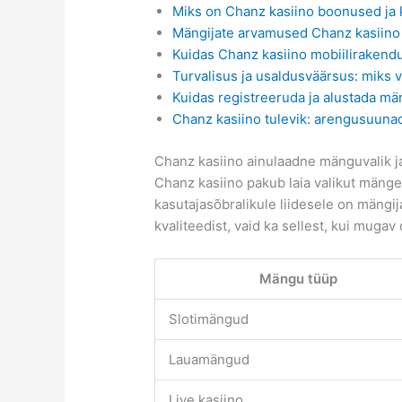
Miks on Chanz kasiino boonused ja 
Mängijate arvamused Chanz kasiino
Kuidas Chanz kasiino mobiilirake
Turvalisus ja usaldusväärsus: miks 
Kuidas registreeruda ja alustada mä
Chanz kasiino tulevik: arengusuuna
Chanz kasiino ainulaadne mänguvalik ja
Chanz kasiino pakub laia valikut mänge,
kasutajasõbralikule liidesele on mängi
kvaliteedist, vaid ka sellest, kui muga
Mängu tüüp
Slotimängud
Lauamängud
Live kasiino