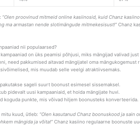
:
“Olen proovinud mitmeid online kasiinosid, kuid Chanz kasiino l
ing ma armastan nende slotimängude mitmekesisust!”
Chanz kas
mpaaniad nii populaarsed?
ampaaniad on üks peamisi põhjusi, miks mängijad valivad just s
deni, need pakkumised aitavad mängijatel oma mängukogemust r
sivõimelised, mis muudab selle veelgi atraktiivsemaks.
 pakutakse sageli suurt boonust esimesel sissemaksel.
b pidevalt uusi kampaaniaid, et hoida mängijate huvi.
 koguda punkte, mis võivad hiljem boonusteks konverteerida.
mitu kuud, ütleb:
“Olen kasutanud Chanz boonuskood ja sain 
hkem mängida ja võita!”
Chanz kasiino regulaarne boonuste uu