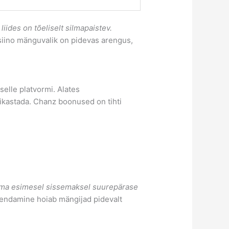
iides on tõeliselt silmapaistev.
iino mänguvalik on pidevas arengus,
elle platvormi. Alates
ikastada. Chanz boonused on tihti
oma esimesel sissemaksel suurepärase
endamine hoiab mängijad pidevalt