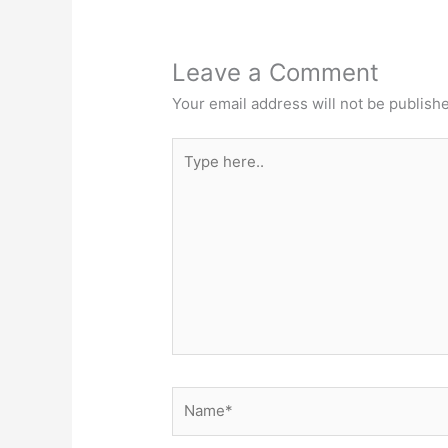
Leave a Comment
Your email address will not be publish
Type
here..
Name*