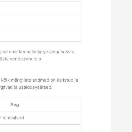
gida oma lemmikmänge isegi bussis
tõsta nende rahulolu.
t kõik mängijate andmed on kaitstud ja
gavad ja usaldusväärsed.
Aeg
 minimaalsed