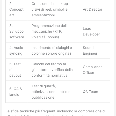
2.
Creazione di mock‑up
Concept
visivi di reel, simboli e
Art Director
art
ambientazioni
3.
Programmazione delle
Lead
Sviluppo
meccaniche (RTP,
Developer
software
volatilità, bonus)
4. Audio
Inserimento di dialoghi e
Sound
syncing
colonne sonore originali
Engineer
5. Test
Calcolo del ritorno al
Compliance
di
giocatore e verifica della
Officer
payout
conformità normativa
Test di qualità,
6. QA &
ottimizzazione mobile e
QA Team
lancio
pubblicazione
Le sfide tecniche più frequenti includono la compressione di