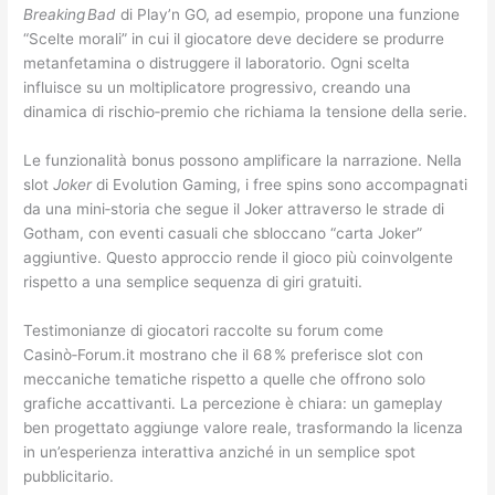
Breaking Bad
di Play’n GO, ad esempio, propone una funzione
“Scelte morali” in cui il giocatore deve decidere se produrre
metanfetamina o distruggere il laboratorio. Ogni scelta
influisce su un moltiplicatore progressivo, creando una
dinamica di rischio‑premio che richiama la tensione della serie.
Le funzionalità bonus possono amplificare la narrazione. Nella
slot
Joker
di Evolution Gaming, i free spins sono accompagnati
da una mini‑storia che segue il Joker attraverso le strade di
Gotham, con eventi casuali che sbloccano “carta Joker”
aggiuntive. Questo approccio rende il gioco più coinvolgente
rispetto a una semplice sequenza di giri gratuiti.
Testimonianze di giocatori raccolte su forum come
Casinò‑Forum.it mostrano che il 68 % preferisce slot con
meccaniche tematiche rispetto a quelle che offrono solo
grafiche accattivanti. La percezione è chiara: un gameplay
ben progettato aggiunge valore reale, trasformando la licenza
in un’esperienza interattiva anziché in un semplice spot
pubblicitario.