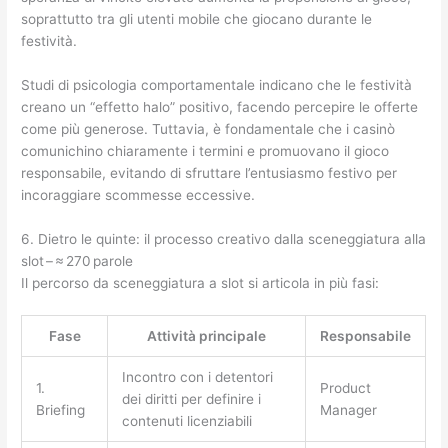
soprattutto tra gli utenti mobile che giocano durante le
festività.
Studi di psicologia comportamentale indicano che le festività
creano un “effetto halo” positivo, facendo percepire le offerte
come più generose. Tuttavia, è fondamentale che i casinò
comunichino chiaramente i termini e promuovano il gioco
responsabile, evitando di sfruttare l’entusiasmo festivo per
incoraggiare scommesse eccessive.
6. Dietro le quinte: il processo creativo dalla sceneggiatura alla
slot – ≈ 270 parole
Il percorso da sceneggiatura a slot si articola in più fasi:
Fase
Attività principale
Responsabile
Incontro con i detentori
1.
Product
dei diritti per definire i
Briefing
Manager
contenuti licenziabili