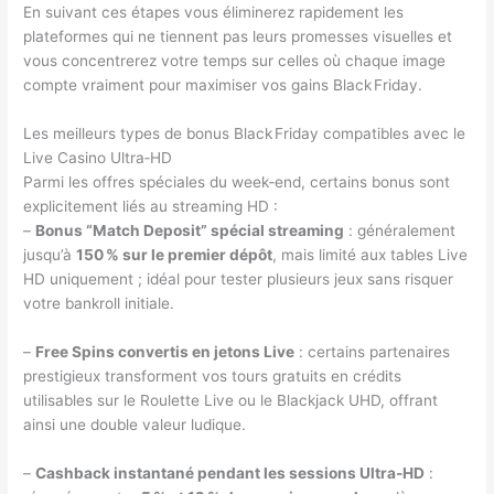
En suivant ces étapes vous éliminerez rapidement les
plateformes qui ne tiennent pas leurs promesses visuelles et
vous concentrerez votre temps sur celles où chaque image
compte vraiment pour maximiser vos gains Black Friday.
Les meilleurs types de bonus Black Friday compatibles avec le
Live Casino Ultra‑HD
Parmi les offres spéciales du week‑end, certains bonus sont
explicitement liés au streaming HD :
–
Bonus “Match Deposit” spécial streaming
: généralement
jusqu’à
150 % sur le premier dépôt
, mais limité aux tables Live
HD uniquement ; idéal pour tester plusieurs jeux sans risquer
votre bankroll initiale.
–
Free Spins convertis en jetons Live
: certains partenaires
prestigieux transforment vos tours gratuits en crédits
utilisables sur le Roulette Live ou le Blackjack UHD, offrant
ainsi une double valeur ludique.
–
Cashback instantané pendant les sessions Ultra‑HD
: