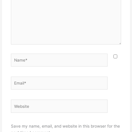
Name*
Email*
Website
Save my name, email, and website in this browser for the