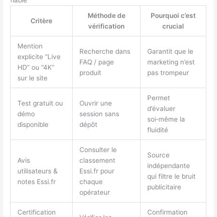
Méthode de
Pourquoi c’est
Critère
vérification
crucial
Mention
Recherche dans
Garantit que le
explicite “Live
FAQ / page
marketing n’est
HD” ou “4K”
produit
pas trompeur
sur le site
Permet
Test gratuit ou
Ouvrir une
d’évaluer
démo
session sans
soi‑même la
disponible
dépôt
fluidité
Consulter le
Source
Avis
classement
indépendante
utilisateurs &
Essi.fr pour
qui filtre le bruit
notes Essi.fr
chaque
publicitaire
opérateur
Certification
Confirmation