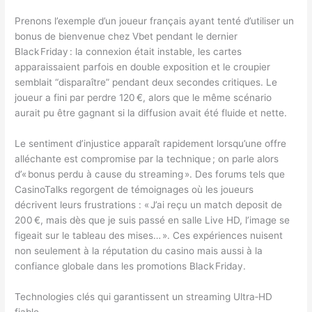
Prenons l’exemple d’un joueur français ayant tenté d’utiliser un
bonus de bienvenue chez Vbet pendant le dernier
Black Friday : la connexion était instable, les cartes
apparaissaient parfois en double exposition et le croupier
semblait “disparaître” pendant deux secondes critiques. Le
joueur a fini par perdre 120 €, alors que le même scénario
aurait pu être gagnant si la diffusion avait été fluide et nette.
Le sentiment d’injustice apparaît rapidement lorsqu’une offre
alléchante est compromise par la technique ; on parle alors
d’« bonus perdu à cause du streaming ». Des forums tels que
CasinoTalks regorgent de témoignages où les joueurs
décrivent leurs frustrations : « J’ai reçu un match deposit de
200 €, mais dès que je suis passé en salle Live HD, l’image se
figeait sur le tableau des mises… ». Ces expériences nuisent
non seulement à la réputation du casino mais aussi à la
confiance globale dans les promotions Black Friday.
Technologies clés qui garantissent un streaming Ultra‑HD
fiable