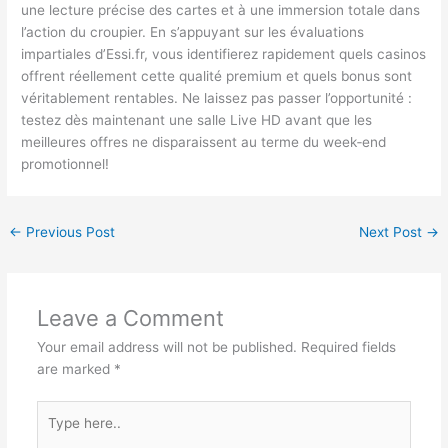
une lecture précise des cartes et à une immersion totale dans
l’action du croupier. En s’appuyant sur les évaluations
impartiales d’Essi.fr, vous identifierez rapidement quels casinos
offrent réellement cette qualité premium et quels bonus sont
véritablement rentables. Ne laissez pas passer l’opportunité :
testez dès maintenant une salle Live HD avant que les
meilleures offres ne disparaissent au terme du week‑end
promotionnel!
←
Previous Post
Next Post
→
Leave a Comment
Your email address will not be published.
Required fields
are marked
*
Type
here..