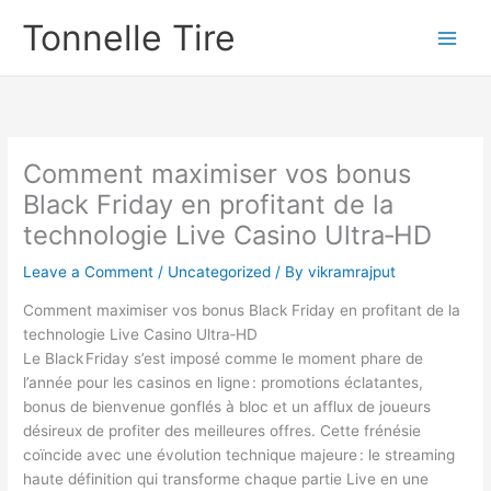
Skip
Tonnelle Tire
to
content
Comment maximiser vos bonus
Black Friday en profitant de la
technologie Live Casino Ultra‑HD
Leave a Comment
/
Uncategorized
/ By
vikramrajput
Comment maximiser vos bonus Black Friday en profitant de la
technologie Live Casino Ultra‑HD
Le Black Friday s’est imposé comme le moment phare de
l’année pour les casinos en ligne : promotions éclatantes,
bonus de bienvenue gonflés à bloc et un afflux de joueurs
désireux de profiter des meilleures offres. Cette frénésie
coïncide avec une évolution technique majeure : le streaming
haute définition qui transforme chaque partie Live en une