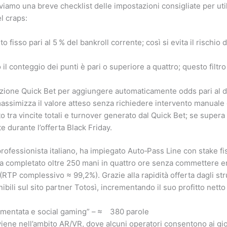
oviamo una breve checklist delle impostazioni consigliate per uti
l craps:
isso pari al 5 % del bankroll corrente; così si evita il rischio d
 conteggio dei punti è pari o superiore a quattro; questo filtro 
opzione Quick Bet per aggiungere automaticamente odds pari al d
assimizza il valore atteso senza richiedere intervento manuale
 tra vincite totali e turnover generato dal Quick Bet; se supera 
 durante l’offerta Black Friday.
rofessionista italiano, ha impiegato Auto‑Pass Line con stake 
a completato oltre 250 mani in quattro ore senza commettere er
 (RTP complessivo ≈ 99,2%). Grazie alla rapidità offerta dagli st
nibili sul sito partner Totosì, incrementando il suo profitto nett
aumentata e social gaming” – ≈ 380 parole
vviene nell’ambito AR/VR, dove alcuni operatori consentono ai gio