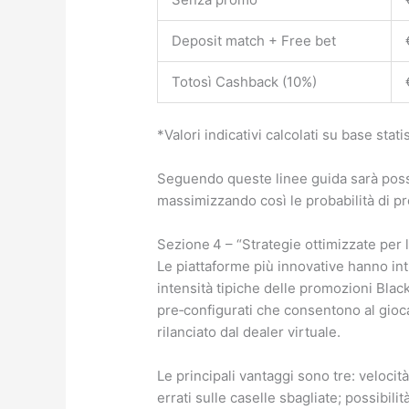
Deposit match + Free bet
Totosì Cashback (10%)
*Valori indicativi calcolati su base stati
Seguendo queste linee guida sarà possib
massimizzando così le probabilità di pro
Sezione 4 – “Strategie ottimizzate per
Le piattaforme più innovative hanno int
intensità tipiche delle promozioni Bla
pre‑configurati che consentono al gio
rilanciato dal dealer virtuale.
Le principali vantaggi sono tre: veloci
errati sulle caselle sbagliate; possibil