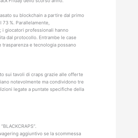
lack Friday dello scorso anno.
asato su blockchain a partire dal primo
el 73 %. Parallelamente,
 i giocatori professionali hanno
ita dal protocollo. Entrambe le case
e trasparenza e tecnologia possano
 sui tavoli di craps grazie alle offerte
variano notevolmente ma condividono tre
dizioni legate a puntate specifiche della
omo “BLACKCRAPS”.
a wagering aggiuntivo se la scommessa