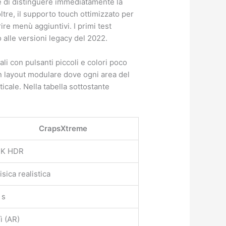
re di distinguere immediatamente la
oltre, il supporto touch ottimizzato per
ire menù aggiuntivi. I primi test
 alle versioni legacy del 2022.
i con pulsanti piccoli e colori poco
 un layout modulare dove ogni area del
icale. Nella tabella sottostante
CrapsXtreme
4K HDR
isica realistica
 s
ì (AR)