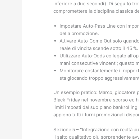
inferiore a due secondi). Di seguito tr
compromettere la disciplina classica de
Impostare Auto‑Pass Line con importo f
della promozione.
Attivare Auto‑Come Out solo quando il
reale di vincita scende sotto il 45 %.
Utilizzare Auto‑Odds collegato all’
mani consecutive vincenti; questo m
Monitorare costantemente il rapporto
sta giocando troppo aggressivamente
Un esempio pratico: Marco, giocatore p
Black Friday nel novembre scorso ed h
limiti imposti dal suo piano bankrolling
appieno tutti i turni promozionali dispo
Sezione 5 – “Integrazione con realtà 
Il salto qualitativo più sorprendente a