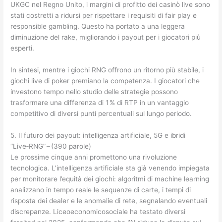
UKGC nel Regno Unito, i margini di profitto dei casinò live sono
stati costretti a ridursi per rispettare i requisiti di fair play e
responsible gambling. Questo ha portato a una leggera
diminuzione del rake, migliorando i payout per i giocatori più
esperti.
In sintesi, mentre i giochi RNG offrono un ritorno più stabile, i
giochi live di poker premiano la competenza. I giocatori che
investono tempo nello studio delle strategie possono
trasformare una differenza di 1 % di RTP in un vantaggio
competitivo di diversi punti percentuali sul lungo periodo.
5. Il futuro dei payout: intelligenza artificiale, 5G e ibridi
“Live‑RNG” – (390 parole)
Le prossime cinque anni promettono una rivoluzione
tecnologica. L’intelligenza artificiale sta già venendo impiegata
per monitorare l’equità dei giochi: algoritmi di machine learning
analizzano in tempo reale le sequenze di carte, i tempi di
risposta dei dealer e le anomalie di rete, segnalando eventuali
discrepanze. Liceoeconomicosociale ha testato diversi