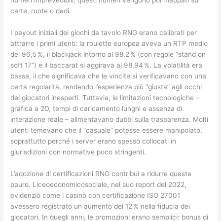
numeri imprevedibili; questi numeri vengono poi mappati su
carte, ruote o dadi.
I payout iniziali dei giochi da tavolo RNG erano calibrati per
attrarre i primi utenti: la roulette europea aveva un RTP medio
del 96,5 %, il blackjack intorno al 98,2 % (con regole “stand on
soft 17”) e il baccarat si aggirava al 98,94 %. La volatilità era
bassa, il che significava che le vincite si verificavano con una
certa regolarità, rendendo l’esperienza più “giusta” agli occhi
dei giocatori inesperti. Tuttavia, le limitazioni tecnologiche –
grafica a 2D, tempi di caricamento lunghi e assenza di
interazione reale – alimentavano dubbi sulla trasparenza. Molti
utenti temevano che il “casuale” potesse essere manipolato,
soprattutto perché i server erano spesso collocati in
giurisdizioni con normative poco stringenti.
L’adozione di certificazioni RNG contribuì a ridurre queste
paure. Liceoeconomicosociale, nel suo report del 2022,
evidenziò come i casinò con certificazione ISO 27001
avessero registrato un aumento del 12 % nella fiducia dei
giocatori. In quegli anni, le promozioni erano semplici: bonus di