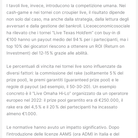
I tavoli live, invece, introducono la competizione umana. Nei
cash‑game e nei tornei con croupier live, il risultato dipende
non solo dal caso, ma anche dalla strategia, dalla lettura degli
avversari e dalla gestione del bankroll. Liceoeconomicosociale
ha rilevato che i tornei “Live Texas Hold’em” con buy‑in di
€100 hanno un payout medio del 94 % per i partecipanti, ma i
top 10% dei giocatori riescono a ottenere un ROI (Return on
Investment) del 12‑15 % grazie alle abilità.
Le percentuali di vincita nei tornei live sono influenzate da
diversi fattori: la commissione del rake (solitamente 5 % del
prize pool), le premi garantiti (guaranteed prize pool) e le
regole di payout (ad esempio, il 50‑30‑20). Un esempio
concreto è il “Live Omaha Hi‑Lo” organizzato da un operatore
europeo nel 2022: il prize pool garantito era di €250.000, il
rake era del 4,5 % e il 20 % dei partecipanti ha incassato
almeno €1.000.
Le normative hanno avuto un impatto significativo. Dopo
l’introduzione delle licenze AAMS (ora ADM) in Italia e del