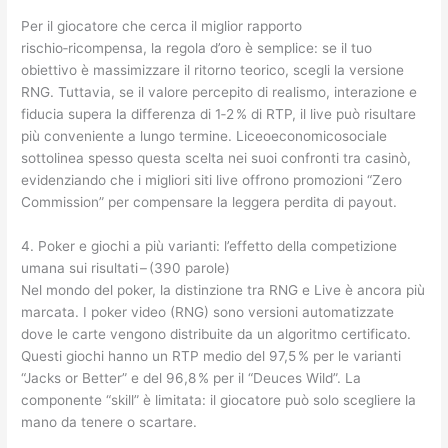
Per il giocatore che cerca il miglior rapporto
rischio‑ricompensa, la regola d’oro è semplice: se il tuo
obiettivo è massimizzare il ritorno teorico, scegli la versione
RNG. Tuttavia, se il valore percepito di realismo, interazione e
fiducia supera la differenza di 1‑2 % di RTP, il live può risultare
più conveniente a lungo termine. Liceoeconomicosociale
sottolinea spesso questa scelta nei suoi confronti tra casinò,
evidenziando che i migliori siti live offrono promozioni “Zero
Commission” per compensare la leggera perdita di payout.
4. Poker e giochi a più varianti: l’effetto della competizione
umana sui risultati – (390 parole)
Nel mondo del poker, la distinzione tra RNG e Live è ancora più
marcata. I poker video (RNG) sono versioni automatizzate
dove le carte vengono distribuite da un algoritmo certificato.
Questi giochi hanno un RTP medio del 97,5 % per le varianti
“Jacks or Better” e del 96,8 % per il “Deuces Wild”. La
componente “skill” è limitata: il giocatore può solo scegliere la
mano da tenere o scartare.