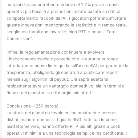
margini di casa potrebbero ridursi del 1‑2 % grazie a costi
operativi più bassi e a promozioni mirate basate su dati di
comportamento raccolti dall’AI. I giocatori potranno sfruttare
queste innovazioni monitorando le statistiche in tempo reale,
scegliendo tavoli con low rake, high RTP e bonus “Zero
Commission”.
Infine, la regolamentazione continuerà a evolversi.
Liceoeconomicosociale prevede che le autorità europee
introdurranno nuove linee guida sull’uso dell’AI per garantire la
trasparenza, obbligando gli operatori a pubblicare report
mensili sugli algoritmi di payout. Chi saprà adattarsi
rapidamente avrà un vantaggio competitivo, sia in termini di
fiducia dei giocatori sia di margini più stretti.
Conclusione – (250 parole)
La storia dei giochi da tavolo online mostra due percorsi
distinti ma interconnessi. I giochi RNG, nati con le prime
piattaforme web, hanno offerto RTP più alti grazie a costi
operativi minimi e a una tecnologia semplice ma certificata. I