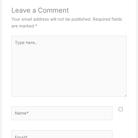
Leave a Comment
Your email address will not be published.
Required fields
are marked
*
Type
here..
Name*
Email*