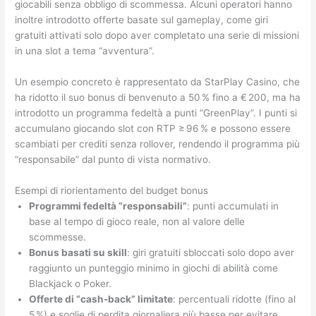
giocabili senza obbligo di scommessa. Alcuni operatori hanno
inoltre introdotto offerte basate sul gameplay, come giri
gratuiti attivati solo dopo aver completato una serie di missioni
in una slot a tema “avventura”.
Un esempio concreto è rappresentato da StarPlay Casino, che
ha ridotto il suo bonus di benvenuto a 50 % fino a € 200, ma ha
introdotto un programma fedeltà a punti “GreenPlay”. I punti si
accumulano giocando slot con RTP ≥ 96 % e possono essere
scambiati per crediti senza rollover, rendendo il programma più
“responsabile” dal punto di vista normativo.
Esempi di riorientamento del budget bonus
Programmi fedeltà “responsabili”
: punti accumulati in
base al tempo di gioco reale, non al valore delle
scommesse.
Bonus basati su skill
: giri gratuiti sbloccati solo dopo aver
raggiunto un punteggio minimo in giochi di abilità come
Blackjack o Poker.
Offerte di “cash‑back” limitate
: percentuali ridotte (fino al
5 %) e soglie di perdita giornaliera più basse per evitare