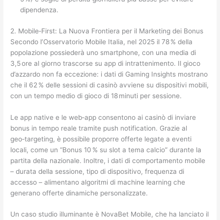
dipendenza.
2. Mobile‑First: La Nuova Frontiera per il Marketing dei Bonus
Secondo l’Osservatorio Mobile Italia, nel 2025 il 78 % della
popolazione possiederà uno smartphone, con una media di
3,5 ore al giorno trascorse su app di intrattenimento. Il gioco
d’azzardo non fa eccezione: i dati di Gaming Insights mostrano
che il 62 % delle sessioni di casinò avviene su dispositivi mobili,
con un tempo medio di gioco di 18 minuti per sessione.
Le app native e le web‑app consentono ai casinò di inviare
bonus in tempo reale tramite push notification. Grazie al
geo‑targeting, è possibile proporre offerte legate a eventi
locali, come un “Bonus 10 % su slot a tema calcio” durante la
partita della nazionale. Inoltre, i dati di comportamento mobile
– durata della sessione, tipo di dispositivo, frequenza di
accesso – alimentano algoritmi di machine learning che
generano offerte dinamiche personalizzate.
Un caso studio illuminante è NovaBet Mobile, che ha lanciato il