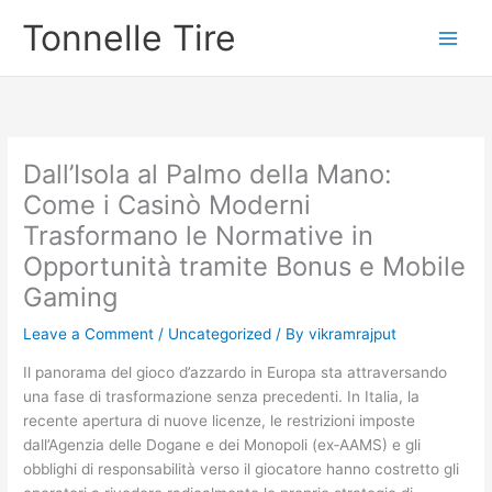
Skip
Tonnelle Tire
to
content
Dall’Isola al Palmo della Mano:
Come i Casinò Moderni
Trasformano le Normative in
Opportunità tramite Bonus e Mobile
Gaming
Leave a Comment
/
Uncategorized
/ By
vikramrajput
Il panorama del gioco d’azzardo in Europa sta attraversando
una fase di trasformazione senza precedenti. In Italia, la
recente apertura di nuove licenze, le restrizioni imposte
dall’Agenzia delle Dogane e dei Monopoli (ex‑AAMS) e gli
obblighi di responsabilità verso il giocatore hanno costretto gli