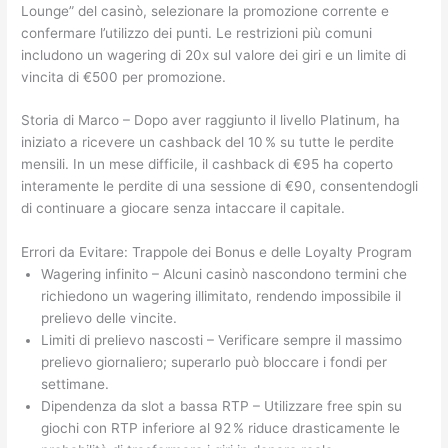
Lounge” del casinò, selezionare la promozione corrente e
confermare l’utilizzo dei punti. Le restrizioni più comuni
includono un wagering di 20x sul valore dei giri e un limite di
vincita di €500 per promozione.
Storia di Marco – Dopo aver raggiunto il livello Platinum, ha
iniziato a ricevere un cashback del 10 % su tutte le perdite
mensili. In un mese difficile, il cashback di €95 ha coperto
interamente le perdite di una sessione di €90, consentendogli
di continuare a giocare senza intaccare il capitale.
Errori da Evitare: Trappole dei Bonus e delle Loyalty Program
Wagering infinito – Alcuni casinò nascondono termini che
richiedono un wagering illimitato, rendendo impossibile il
prelievo delle vincite.
Limiti di prelievo nascosti – Verificare sempre il massimo
prelievo giornaliero; superarlo può bloccare i fondi per
settimane.
Dipendenza da slot a bassa RTP – Utilizzare free spin su
giochi con RTP inferiore al 92 % riduce drasticamente le