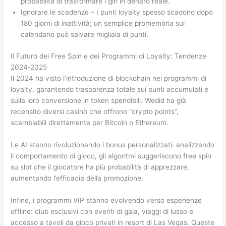
probabilità di trasformare i giri in denaro reale.
Ignorare le scadenze – I punti loyalty spesso scadono dopo
180 giorni di inattività; un semplice promemoria sul
calendario può salvare migliaia di punti.
Il Futuro dei Free Spin e dei Programmi di Loyalty: Tendenze
2024‑2025
Il 2024 ha visto l’introduzione di blockchain nei programmi di
loyalty, garantendo trasparenza totale sui punti accumulati e
sulla loro conversione in token spendibili. Wedid ha già
recensito diversi casinò che offrono “crypto points”,
scambiabili direttamente per Bitcoin o Ethereum.
Le AI stanno rivoluzionando i bonus personalizzati: analizzando
il comportamento di gioco, gli algoritmi suggeriscono free spin
su slot che il giocatore ha più probabilità di apprezzare,
aumentando l’efficacia della promozione.
Infine, i programmi VIP stanno evolvendo verso esperienze
offline: club esclusivi con eventi di gala, viaggi di lusso e
accesso a tavoli da gioco privati in resort di Las Vegas. Queste