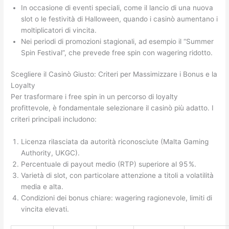
In occasione di eventi speciali, come il lancio di una nuova
slot o le festività di Halloween, quando i casinò aumentano i
moltiplicatori di vincita.
Nei periodi di promozioni stagionali, ad esempio il “Summer
Spin Festival”, che prevede free spin con wagering ridotto.
Scegliere il Casinò Giusto: Criteri per Massimizzare i Bonus e la
Loyalty
Per trasformare i free spin in un percorso di loyalty
profittevole, è fondamentale selezionare il casinò più adatto. I
criteri principali includono:
Licenza rilasciata da autorità riconosciute (Malta Gaming
Authority, UKGC).
Percentuale di payout medio (RTP) superiore al 95 %.
Varietà di slot, con particolare attenzione a titoli a volatilità
media e alta.
Condizioni dei bonus chiare: wagering ragionevole, limiti di
vincita elevati.