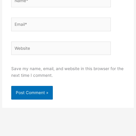
Email*
Website
Save my name, email, and website in this browser for the
next time I comment.