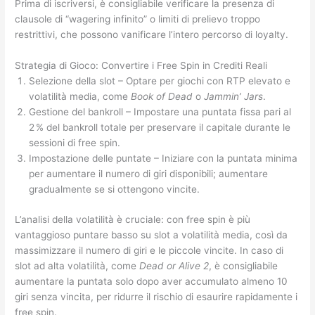
Prima di iscriversi, è consigliabile verificare la presenza di
clausole di “wagering infinito” o limiti di prelievo troppo
restrittivi, che possono vanificare l’intero percorso di loyalty.
Strategia di Gioco: Convertire i Free Spin in Crediti Reali
Selezione della slot – Optare per giochi con RTP elevato e
volatilità media, come
Book of Dead
o
Jammin’ Jars
.
Gestione del bankroll – Impostare una puntata fissa pari al
2 % del bankroll totale per preservare il capitale durante le
sessioni di free spin.
Impostazione delle puntate – Iniziare con la puntata minima
per aumentare il numero di giri disponibili; aumentare
gradualmente se si ottengono vincite.
L’analisi della volatilità è cruciale: con free spin è più
vantaggioso puntare basso su slot a volatilità media, così da
massimizzare il numero di giri e le piccole vincite. In caso di
slot ad alta volatilità, come
Dead or Alive 2
, è consigliabile
aumentare la puntata solo dopo aver accumulato almeno 10
giri senza vincita, per ridurre il rischio di esaurire rapidamente i
free spin.