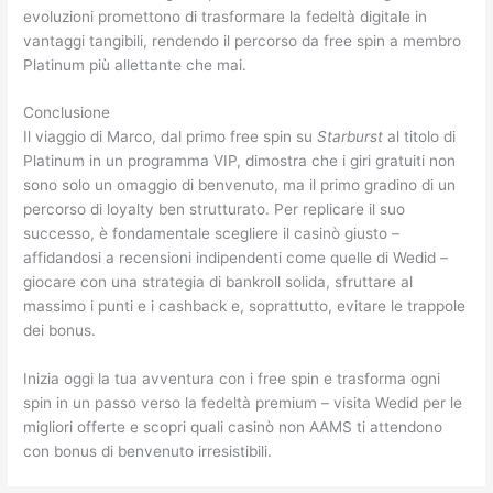
evoluzioni promettono di trasformare la fedeltà digitale in
vantaggi tangibili, rendendo il percorso da free spin a membro
Platinum più allettante che mai.
Conclusione
Il viaggio di Marco, dal primo free spin su
Starburst
al titolo di
Platinum in un programma VIP, dimostra che i giri gratuiti non
sono solo un omaggio di benvenuto, ma il primo gradino di un
percorso di loyalty ben strutturato. Per replicare il suo
successo, è fondamentale scegliere il casinò giusto –
affidandosi a recensioni indipendenti come quelle di Wedid –
giocare con una strategia di bankroll solida, sfruttare al
massimo i punti e i cashback e, soprattutto, evitare le trappole
dei bonus.
Inizia oggi la tua avventura con i free spin e trasforma ogni
spin in un passo verso la fedeltà premium – visita Wedid per le
migliori offerte e scopri quali casinò non AAMS ti attendono
con bonus di benvenuto irresistibili.