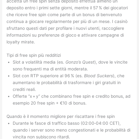
accetta un free spin senza deposito effettua almeno un
deposito entro i primi sette giorni, mentre il 57 % dei giocatori
che riceve free spin come parte di un bonus di benvenuto
continua a giocare regolarmente per più di un mese. I casinò
sfruttano questi dati per profilare i nuovi utenti, raccogliere
informazioni su preferenze di gioco e attivare campagne di
loyalty mirate.
Tipi di free spin più redditizi
Slot a volatilità media (es.
Gonzo’s Quest
), dove le vincite
sono frequenti ma di entità moderata.
Slot con RTP superiore al 96 % (es.
Blood Suckers
), che
aumentano le probabilità di trasformare i giri gratuiti in
crediti reali.
Offerte “x + y” che combinano free spin e credito bonus, ad
esempio 20 free spin + €10 di bonus.
Quando è il momento migliore per riscattare i free spin
Durante le fasce di traffico basso (02:00‑04:00 CET),
quando i server sono meno congestionati e le probabilità di
vincita non subiscono ritardi.