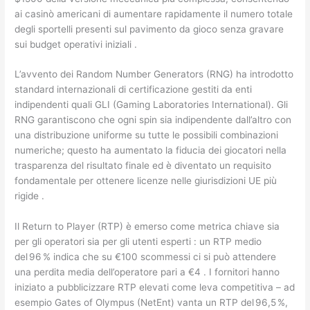
ai casinò americani di aumentare rapidamente il numero totale
degli sportelli presenti sul pavimento da gioco senza gravare
sui budget operativi iniziali .
L’avvento dei Random Number Generators (RNG) ha introdotto
standard internazionali di certificazione gestiti da enti
indipendenti quali GLI (Gaming Laboratories International). Gli
RNG garantiscono che ogni spin sia indipendente dall’altro con
una distribuzione uniforme su tutte le possibili combinazioni
numeriche; questo ha aumentato la fiducia dei giocatori nella
trasparenza del risultato finale ed è diventato un requisito
fondamentale per ottenere licenze nelle giurisdizioni UE più
rigide .
Il Return to Player (RTP) è emerso come metrica chiave sia
per gli operatori sia per gli utenti esperti : un RTP medio
del 96 % indica che su €100 scommessi ci si può attendere
una perdita media dell’operatore pari a €4 . I fornitori hanno
iniziato a pubblicizzare RTP elevati come leva competitiva – ad
esempio Gates of Olympus (NetEnt) vanta un RTP del 96,5 %,