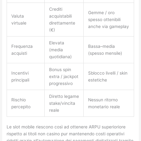
Crediti
Gemme / oro
Valuta
acquistabili
spesso ottenibili
virtuale
direttamente
anche via gameplay
(€)
Elevata
Frequenza
Bassa–media
(media
acquisti
(spesso mensile)
quotidiana)
Bonus spin
Incentivi
Sblocco livelli / skin
extra / jackpot
principali
estetiche
progressivo
Diretto legame
Rischio
Nessun ritorno
stake/vincita
percepito
monetario reale
reale
Le slot mobile riescono così ad ottenere ARPU superioriore
rispetto ai titoli non casino pur mantenendo costi operativi
ridotti grazie all’automazione dei pagamenti digitalizzati tramite