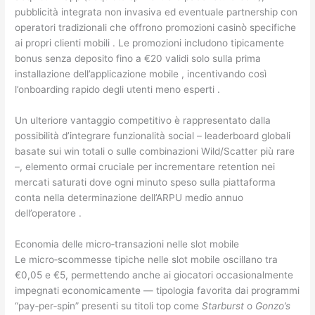
pubblicità integrata non invasiva ed eventuale partnership con
operatori tradizionali che offrono promozioni casinò specifiche
ai propri clienti mobili . Le promozioni includono tipicamente
bonus senza deposito fino a €20 validi solo sulla prima
installazione dell’applicazione mobile , incentivando così
l’onboarding rapido degli utenti meno esperti .
Un ulteriore vantaggio competitivo è rappresentato dalla
possibilità d’integrare funzionalità social – leaderboard globali
basate sui win totali o sulle combinazioni Wild/Scatter più rare
–, elemento ormai cruciale per incrementare retention nei
mercati saturati dove ogni minuto speso sulla piattaforma
conta nella determinazione dell’ARPU medio annuo
dell’operatore .
Economia delle micro‑transazioni nelle slot mobile
Le micro‑scommesse tipiche nelle slot mobile oscillano tra
€0,05 e €5, permettendo anche ai giocatori occasionalmente
impegnati economicamente — tipologia favorita dai programmi
“pay‑per‑spin” presenti su titoli top come
Starburst
o
Gonzo’s