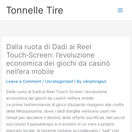
Skip
Tonnelle Tire
to
content
Dalla ruota di Dadi ai Reel
Touch‑Screen: l’evoluzione
economica dei giochi da casinò
nell’era mobile
Leave a Comment
/
Uncategorized
/ By
vikramrajput
Dalla ruota di Dadi ai Reel Touch‑Screen: l’evoluzione
economica dei giochi da casinò nell’era mobile
Le prime testimonianze di gioco d’azzardo risalgono alle civiltà
della Mesopotamia, dove i dadi d’argilla venivano usati nei
templi per decidere il destino delle offerte sacrificali. Nei secoli
successivi il passatempo si è evoluto in un vero e proprio
mercato locale: le taverne romane accoglievano i “ludi” con