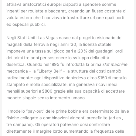
attirava aristocratici europei disposti a spendere somme
ingenti per roulette e baccarat, creando un flusso costante di
valuta estera che finanziava infrastrutture urbane quali porti
ed ospedali pubblici.
Negli Stati Uniti Las Vegas nasce dal progetto visionario dei
magnati della ferrovia negli anni ’30; la licenza statale
imponeva una tassa sul gioco pari al 20 % dei guadagni lordi
dei primi tre anni per sostenere lo sviluppo della città
desertica. Quando nel 1895 fu introdotta la prima
slot machine
meccanica – la “Liberty Bell” – la struttura dei costi cambiò
radicalmente: ogni dispositivo richiedeva circa $150 di metallo
stampato e molle specializzate, ma generava ricavi medi
mensili superiori a $800 grazie alla sua capacità di accettare
monete singole senza intervento umano.
Il modello “pay‑out” delle prime bobine era determinato da leve
fisiche collegate a combinazioni vincenti predefinite (ad es.,
tre campane). Gli operatori potevano così controllare
direttamente il margine lordo aumentando la frequenza delle