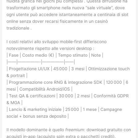
fluidità grafica nei giochi più complessi . Questa diffusione ha
trasformato gli smartphone nella nuova “sale virtuale”, dove
ogni utente può accedere istantaneamente a centinaia di slot
online senza dover recarsi fisicamente in un casinò
tradizionale .
I costi relativi allo sviluppo mobile‑first differiscono
notevolmente rispetto alle versioni desktop :
| Fase | Costo medio (€) | Tempo stimato | Note |
|——|—————-|—————|——|
| Progettazione UI/UX | 45 000 | 3 mesi | Ottimizzazione touch
& portrait |
| Programmazione core RNG & integrazione SDK | 120 000 | 6
mesi | Compatibilità Android/iOS |
| Test QA & certificazioni | 30 000 | 2 mesi | Conformità GDPR
& MGA |
| Lancio & marketing iniziale | 25 000 | 1 mese | Campagne
social + bonus senza deposito |
Il modello dominante è quello
freemium
: download gratuito con
acquisti in‑app (acquisto spin extra o pacchetti crediti),