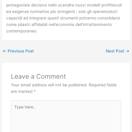
protagoniste decisive nello scandire nuovi modelli profittevoli
ed esigenze normative più stringenti ; solo gli operator​atori
capacìdi ad integrare questi strumenti potranno consolidarsi
come pilastri affidabili nell’economia dell’intrattenimento
contemporaneo.
←
Previous Post
Next Post
→
Leave a Comment
Your email address will not be published.
Required fields
are marked
*
Type
here..