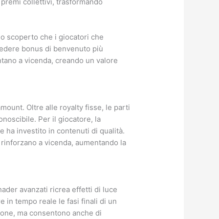
premi collettivi, trasformando
nno scoperto che i giocatori che
iedere bonus di benvenuto più
entano a vicenda, creando un valore
nt. Oltre alle royalty fisse, le parti
noscibile. Per il giocatore, la
ha investito in contenuti di qualità.
i rinforzano a vicenda, aumentando la
er avanzati ricrea effetti di luce
 in tempo reale le fasi finali di un
rsione, ma consentono anche di