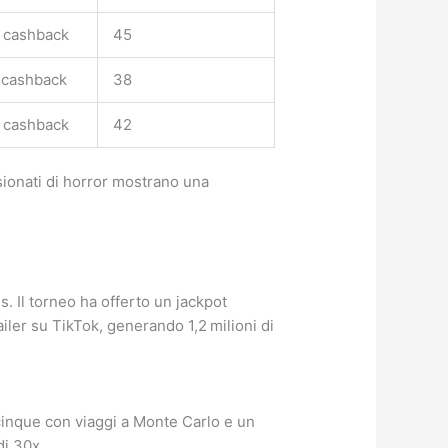
 cashback
45
 cashback
38
 cashback
42
ssionati di horror mostrano una
s. Il torneo ha offerto un jackpot
iler su TikTok, generando 1,2 milioni di
 cinque con viaggi a Monte Carlo e un
di 30x.