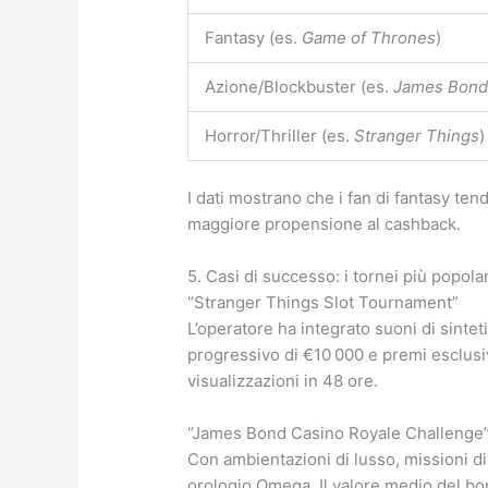
Fantasy (es.
Game of Thrones
)
Azione/Blockbuster (es.
James Bon
Horror/Thriller (es.
Stranger Things
)
I dati mostrano che i fan di fantasy te
maggiore propensione al cashback.
5. Casi di successo: i tornei più popol
“Stranger Things Slot Tournament”
L’operatore ha integrato suoni di sintet
progressivo di €10 000 e premi esclusiv
visualizzazioni in 48 ore.
“James Bond Casino Royale Challenge
Con ambientazioni di lusso, missioni di
orologio Omega. Il valore medio del bo