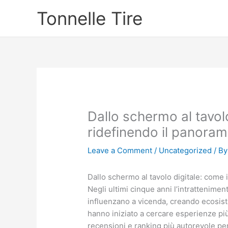
Skip
Tonnelle Tire
to
content
Dallo schermo al tavolo
ridefinendo il panoram
Leave a Comment
/
Uncategorized
/ B
Dallo schermo al tavolo digitale: come i
Negli ultimi cinque anni l’intrattenimen
influenzano a vicenda, creando ecosist
hanno iniziato a cercare esperienze più
recensioni e ranking più autorevole per 