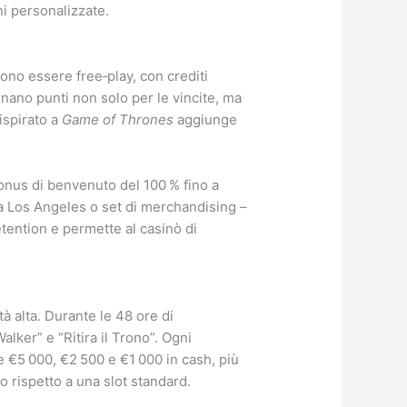
ni personalizzate.
ono essere free‑play, con crediti
gnano punti non solo per le vincite, ma
ispirato a
Game of Thrones
aggiunge
onus di benvenuto del 100 % fino a
i a Los Angeles o set di merchandising –
tention e permette al casinò di
tà alta. Durante le 48 ore di
lker” e “Ritira il Trono”. Ogni
te €5 000, €2 500 e €1 000 in cash, più
o rispetto a una slot standard.