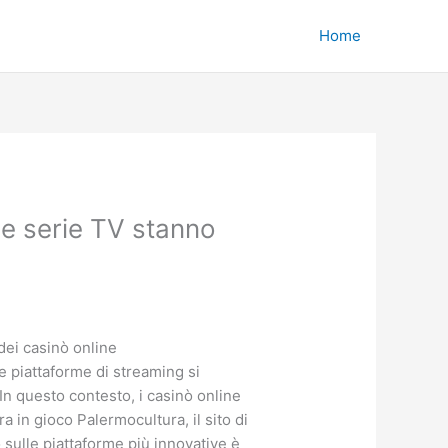
Home
m e serie TV stanno
 dei casinò online
 e piattaforme di streaming si
n questo contesto, i casinò online
 in gioco Palermocultura, il sito di
 sulle piattaforme più innovative è