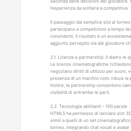
seconda delle decisioni del giocatore. 
l’esperienza da solitaria a competitiva.
Il passaggio dal semplice slot al torneo
partecipano a competizioni a tempo te
consistenti. Il risultato è un ecosiste
aggiunto percepito sia dal giocatore ch
2.1. Licenze e partnership: il dietro le 
Le licenze cinematografiche richiedono 
negoziano diritti di utilizzo per suoni, 
presenza di un marchio noto riduce la p
Inoltre, le partnership consentono camp
visibilità di entrambe le parti.
2.2. Tecnologie abilitanti – 100 parole
HTML5 ha permesso di lanciare slot 3D 
simili a quelli di un set cinematografic
torneo, integrando chat vocali e avata