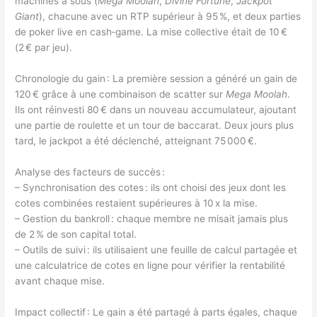
machines à sous (
Mega Moolah
,
Divine Fortune
,
Jackpot
Giant
), chacune avec un RTP supérieur à 95 %, et deux parties
de poker live en cash‑game. La mise collective était de 10 €
(2 € par jeu).
Chronologie du gain : La première session a généré un gain de
120 € grâce à une combinaison de scatter sur
Mega Moolah
.
Ils ont réinvesti 80 € dans un nouveau accumulateur, ajoutant
une partie de roulette et un tour de baccarat. Deux jours plus
tard, le jackpot a été déclenché, atteignant 75 000 €.
Analyse des facteurs de succès :
– Synchronisation des cotes : ils ont choisi des jeux dont les
cotes combinées restaient supérieures à 10 x la mise.
– Gestion du bankroll : chaque membre ne misait jamais plus
de 2 % de son capital total.
– Outils de suivi : ils utilisaient une feuille de calcul partagée et
une calculatrice de cotes en ligne pour vérifier la rentabilité
avant chaque mise.
Impact collectif : Le gain a été partagé à parts égales, chaque