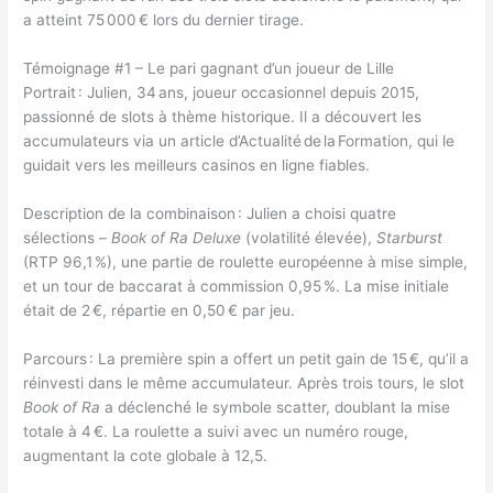
a atteint 75 000 € lors du dernier tirage.
Témoignage #1 – Le pari gagnant d’un joueur de Lille
Portrait : Julien, 34 ans, joueur occasionnel depuis 2015,
passionné de slots à thème historique. Il a découvert les
accumulateurs via un article d’Actualité de la Formation, qui le
guidait vers les meilleurs casinos en ligne fiables.
Description de la combinaison : Julien a choisi quatre
sélections –
Book of Ra Deluxe
(volatilité élevée),
Starburst
(RTP 96,1 %), une partie de roulette européenne à mise simple,
et un tour de baccarat à commission 0,95 %. La mise initiale
était de 2 €, répartie en 0,50 € par jeu.
Parcours : La première spin a offert un petit gain de 15 €, qu’il a
réinvesti dans le même accumulateur. Après trois tours, le slot
Book of Ra
a déclenché le symbole scatter, doublant la mise
totale à 4 €. La roulette a suivi avec un numéro rouge,
augmentant la cote globale à 12,5.