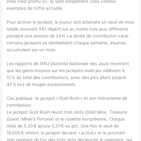
sites n’est promu ici ; ils sont simplement cités comme
exemples de l’offre actuelle.
Pour activer le jackpot, le joueur doit atteindre un seuil de mise
totale (souvent 5 €) réparti sur au moins trois jeux différents
pendant une session de 24 h. La durée de contribution varie :
certains jackpots se réinitialisent chaque semaine, d’autres
accumulent sur un mois.
Les rapports de l’ANJ (Autorité Nationale des Jeux) montrent
que les gains moyens sur les jackpots multi‑jeu s’élèvent à
12 % du total des contributions, avec des pics allant jusqu’à
45 % lors de tirages exceptionnels.
Cas pratique : le jackpot « Gold Rush » et son mécanisme de
contribution
Le jackpot
Gold Rush
réunit trois slots (
Gold Mine
,
Treasure
Quest
,
Miner’s Fortune
) et la roulette européenne. Chaque
mise de 0,20 € ajoute 0,01 € au pot. Une fois le seuil de
10 000 € atteint, le jackpot devient « activé » et le prochain
spin gagnant de l’un des trois slots déclenche le paiement, qui