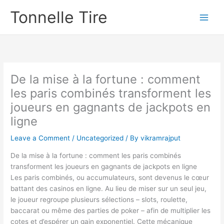
Skip
Tonnelle Tire
to
content
De la mise à la fortune : comment
les paris combinés transforment les
joueurs en gagnants de jackpots en
ligne
Leave a Comment
/
Uncategorized
/ By
vikramrajput
De la mise à la fortune : comment les paris combinés
transforment les joueurs en gagnants de jackpots en ligne
Les paris combinés, ou accumulateurs, sont devenus le cœur
battant des casinos en ligne. Au lieu de miser sur un seul jeu,
le joueur regroupe plusieurs sélections – slots, roulette,
baccarat ou même des parties de poker – afin de multiplier les
cotes et d’espérer un gain exponentiel. Cette mécanique