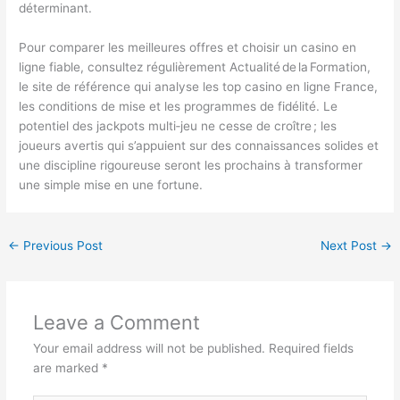
déterminant.
Pour comparer les meilleures offres et choisir un casino en
ligne fiable, consultez régulièrement Actualité de la Formation,
le site de référence qui analyse les top casino en ligne France,
les conditions de mise et les programmes de fidélité. Le
potentiel des jackpots multi‑jeu ne cesse de croître ; les
joueurs avertis qui s’appuient sur des connaissances solides et
une discipline rigoureuse seront les prochains à transformer
une simple mise en une fortune.
←
Previous Post
Next Post
→
Leave a Comment
Your email address will not be published.
Required fields
are marked
*