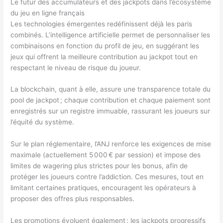
Le futur des accumulateurs et des jackpots dans l’écosystème
du jeu en ligne français
Les technologies émergentes redéfinissent déjà les paris
combinés. L’intelligence artificielle permet de personnaliser les
combinaisons en fonction du profil de jeu, en suggérant les
jeux qui offrent la meilleure contribution au jackpot tout en
respectant le niveau de risque du joueur.
La blockchain, quant à elle, assure une transparence totale du
pool de jackpot ; chaque contribution et chaque paiement sont
enregistrés sur un registre immuable, rassurant les joueurs sur
l’équité du système.
Sur le plan réglementaire, l’ANJ renforce les exigences de mise
maximale (actuellement 5 000 € par session) et impose des
limites de wagering plus strictes pour les bonus, afin de
protéger les joueurs contre l’addiction. Ces mesures, tout en
limitant certaines pratiques, encouragent les opérateurs à
proposer des offres plus responsables.
Les promotions évoluent également : les jackpots progressifs