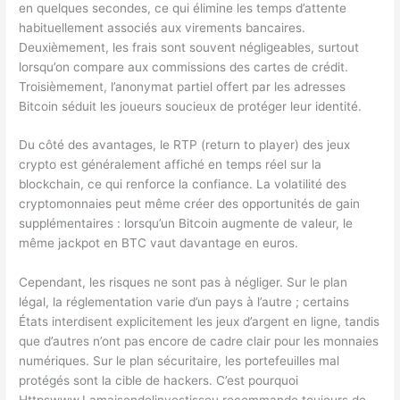
en quelques secondes, ce qui élimine les temps d’attente
habituellement associés aux virements bancaires.
Deuxièmement, les frais sont souvent négligeables, surtout
lorsqu’on compare aux commissions des cartes de crédit.
Troisièmement, l’anonymat partiel offert par les adresses
Bitcoin séduit les joueurs soucieux de protéger leur identité.
Du côté des avantages, le RTP (return to player) des jeux
crypto est généralement affiché en temps réel sur la
blockchain, ce qui renforce la confiance. La volatilité des
cryptomonnaies peut même créer des opportunités de gain
supplémentaires : lorsqu’un Bitcoin augmente de valeur, le
même jackpot en BTC vaut davantage en euros.
Cependant, les risques ne sont pas à négliger. Sur le plan
légal, la réglementation varie d’un pays à l’autre ; certains
États interdisent explicitement les jeux d’argent en ligne, tandis
que d’autres n’ont pas encore de cadre clair pour les monnaies
numériques. Sur le plan sécuritaire, les portefeuilles mal
protégés sont la cible de hackers. C’est pourquoi