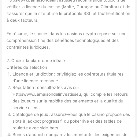
Httpswww.Lamaisondelinvestisseu recommande toujours de
vérifier la licence du casino (Malte, Curaçao ou Gibraltar) et de
s’assurer que le site utilise le protocole SSL et l’authentification
à deux facteurs.
En résumé, le succès dans les casinos crypto repose sur une
compréhension fine des bénéfices technologiques et des
contraintes juridiques.
2. Choisir la plateforme idéale
Critères de sélection
Licence et juridiction : privilégiez les opérateurs titulaires
d’une licence reconnue.
Réputation : consultez les avis sur
Httpswww.Lamaisondelinvestisseu, qui compile les retours
des joueurs sur la rapidité des paiements et la qualité du
service client.
Catalogue de jeux : assurez‑vous que le casino propose des
slots à jackpot progressif, du poker live et des tables de
roulette avec side‑bets.
Bonus d’accueil : comparez les montants, les exigences de