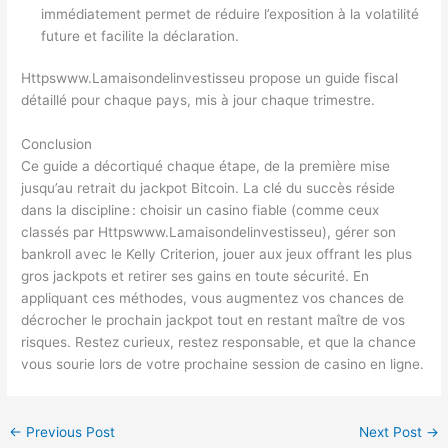
immédiatement permet de réduire l’exposition à la volatilité
future et facilite la déclaration.
Httpswww.Lamaisondelinvestisseu propose un guide fiscal
détaillé pour chaque pays, mis à jour chaque trimestre.
Conclusion
Ce guide a décortiqué chaque étape, de la première mise
jusqu’au retrait du jackpot Bitcoin. La clé du succès réside
dans la discipline : choisir un casino fiable (comme ceux
classés par Httpswww.Lamaisondelinvestisseu), gérer son
bankroll avec le Kelly Criterion, jouer aux jeux offrant les plus
gros jackpots et retirer ses gains en toute sécurité. En
appliquant ces méthodes, vous augmentez vos chances de
décrocher le prochain jackpot tout en restant maître de vos
risques. Restez curieux, restez responsable, et que la chance
vous sourie lors de votre prochaine session de casino en ligne.
←
Previous Post
Next Post
→