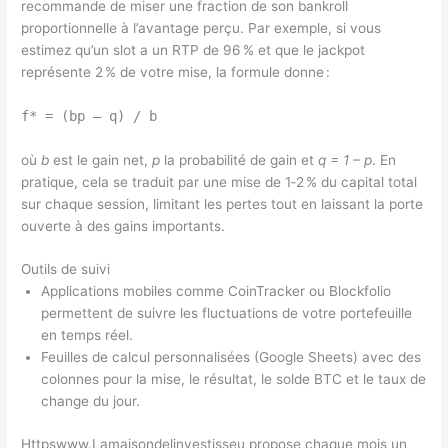
recommande de miser une fraction de son bankroll
proportionnelle à l’avantage perçu. Par exemple, si vous
estimez qu’un slot a un RTP de 96 % et que le jackpot
représente 2 % de votre mise, la formule donne :
f* = (bp – q) / b
où
b
est le gain net,
p
la probabilité de gain et
q = 1 – p
. En
pratique, cela se traduit par une mise de 1‑2 % du capital total
sur chaque session, limitant les pertes tout en laissant la porte
ouverte à des gains importants.
Outils de suivi
Applications mobiles comme CoinTracker ou Blockfolio
permettent de suivre les fluctuations de votre portefeuille
en temps réel.
Feuilles de calcul personnalisées (Google Sheets) avec des
colonnes pour la mise, le résultat, le solde BTC et le taux de
change du jour.
Httpswww.Lamaisondelinvestisseu propose chaque mois un