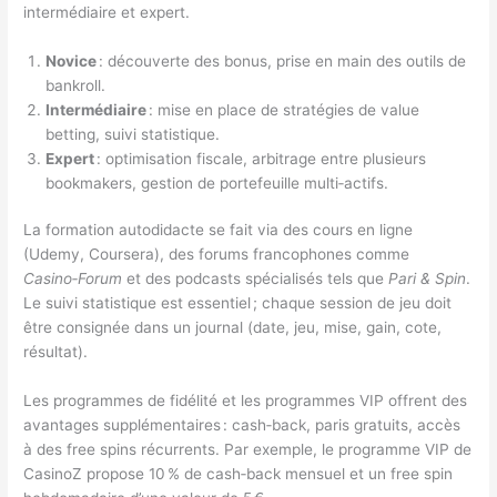
intermédiaire et expert.
Novice
: découverte des bonus, prise en main des outils de
bankroll.
Intermédiaire
: mise en place de stratégies de value
betting, suivi statistique.
Expert
: optimisation fiscale, arbitrage entre plusieurs
bookmakers, gestion de portefeuille multi‑actifs.
La formation autodidacte se fait via des cours en ligne
(Udemy, Coursera), des forums francophones comme
Casino‑Forum
et des podcasts spécialisés tels que
Pari & Spin
.
Le suivi statistique est essentiel ; chaque session de jeu doit
être consignée dans un journal (date, jeu, mise, gain, cote,
résultat).
Les programmes de fidélité et les programmes VIP offrent des
avantages supplémentaires : cash‑back, paris gratuits, accès
à des free spins récurrents. Par exemple, le programme VIP de
CasinoZ propose 10 % de cash‑back mensuel et un free spin