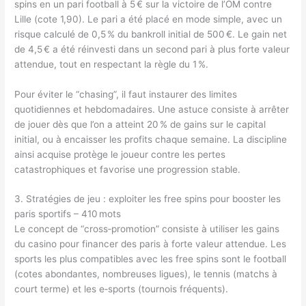
spins en un pari football à 5 € sur la victoire de l’OM contre
Lille (cote 1,90). Le pari a été placé en mode simple, avec un
risque calculé de 0,5 % du bankroll initial de 500 €. Le gain net
de 4,5 € a été réinvesti dans un second pari à plus forte valeur
attendue, tout en respectant la règle du 1 %.
Pour éviter le “chasing”, il faut instaurer des limites
quotidiennes et hebdomadaires. Une astuce consiste à arrêter
de jouer dès que l’on a atteint 20 % de gains sur le capital
initial, ou à encaisser les profits chaque semaine. La discipline
ainsi acquise protège le joueur contre les pertes
catastrophiques et favorise une progression stable.
3. Stratégies de jeu : exploiter les free spins pour booster les
paris sportifs – 410 mots
Le concept de “cross‑promotion” consiste à utiliser les gains
du casino pour financer des paris à forte valeur attendue. Les
sports les plus compatibles avec les free spins sont le football
(cotes abondantes, nombreuses ligues), le tennis (matchs à
court terme) et les e‑sports (tournois fréquents).