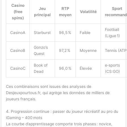
Casino
Jeu
RTP
Sport
(free
Volatilité
principal
moyen
recommand
spins)
Football
CasinoA
Starburst
96,5 %
Faible
(Ligue 1)
Gonzo’s
CasinoB
97,2 %
Moyenne
Tennis (ATP
Quest
Book of
e‑sports
CasinoC
96,0 %
Élevée
Dead
(CS:GO)
Ces combinaisons sont issues des analyses de
Desjeuxpourtous.fr, qui agrège les données de milliers de
joueurs français.
4. Progression continue : passer du joueur récréatif au pro du
iGaming – 400 mots
La courbe d’apprentissage comporte trois phases : novice,