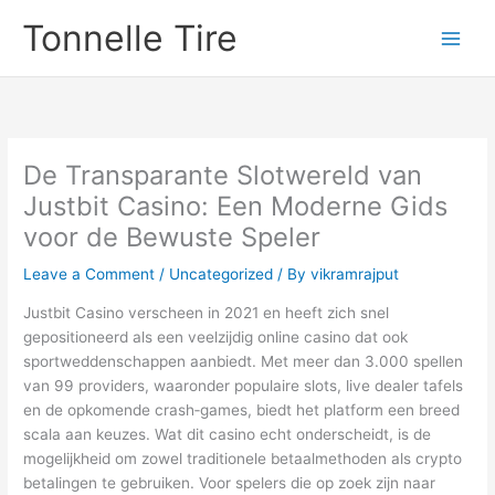
Skip
Tonnelle Tire
to
content
De Transparante Slotwereld van
Justbit Casino: Een Moderne Gids
voor de Bewuste Speler
Leave a Comment
/
Uncategorized
/ By
vikramrajput
Justbit Casino verscheen in 2021 en heeft zich snel
gepositioneerd als een veelzijdig online casino dat ook
sportweddenschappen aanbiedt. Met meer dan 3.000 spellen
van 99 providers, waaronder populaire slots, live dealer tafels
en de opkomende crash‑games, biedt het platform een breed
scala aan keuzes. Wat dit casino echt onderscheidt, is de
mogelijkheid om zowel traditionele betaalmethoden als crypto
betalingen te gebruiken. Voor spelers die op zoek zijn naar