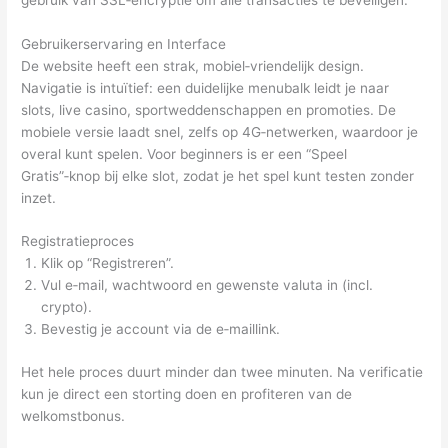
Gebruikerservaring en Interface
De website heeft een strak, mobiel‑vriendelijk design.
Navigatie is intuïtief: een duidelijke menubalk leidt je naar
slots, live casino, sportweddenschappen en promoties. De
mobiele versie laadt snel, zelfs op 4G‑netwerken, waardoor je
overal kunt spelen. Voor beginners is er een “Speel
Gratis”‑knop bij elke slot, zodat je het spel kunt testen zonder
inzet.
Registratieproces
Klik op “Registreren”.
Vul e‑mail, wachtwoord en gewenste valuta in (incl.
crypto).
Bevestig je account via de e‑maillink.
Het hele proces duurt minder dan twee minuten. Na verificatie
kun je direct een storting doen en profiteren van de
welkomstbonus.