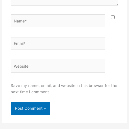
Name*
Email*
Website
Save my name, email, and website in this browser for the
next time I comment.