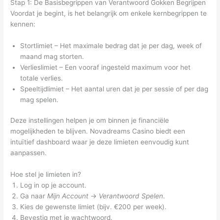
Stap 1: De Basisbegrippen van Verantwoord Gokken Begrijpen
Voordat je begint, is het belangrijk om enkele kernbegrippen te
kennen:
Stortlimiet – Het maximale bedrag dat je per dag, week of
maand mag storten.
Verlieslimiet – Een vooraf ingesteld maximum voor het
totale verlies.
Speeltijdlimiet – Het aantal uren dat je per sessie of per dag
mag spelen.
Deze instellingen helpen je om binnen je financiële
mogelijkheden te blijven. Novadreams Casino biedt een
intuïtief dashboard waar je deze limieten eenvoudig kunt
aanpassen.
Hoe stel je limieten in?
Log in op je account.
Ga naar
Mijn Account
→
Verantwoord Spelen
.
Kies de gewenste limiet (bijv. €200 per week).
Bevestig met je wachtwoord.