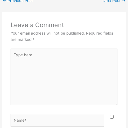
←
Previous Post
Next Post
→
Leave a Comment
Your email address will not be published.
Required fields
are marked
*
Type
here..
Name*