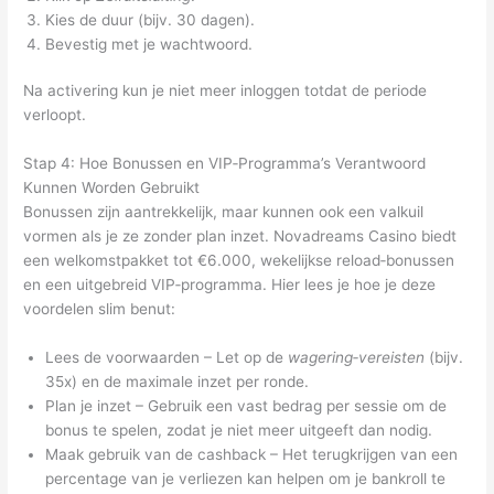
Kies de duur (bijv. 30 dagen).
Bevestig met je wachtwoord.
Na activering kun je niet meer inloggen totdat de periode
verloopt.
Stap 4: Hoe Bonussen en VIP‑Programma’s Verantwoord
Kunnen Worden Gebruikt
Bonussen zijn aantrekkelijk, maar kunnen ook een valkuil
vormen als je ze zonder plan inzet. Novadreams Casino biedt
een welkomstpakket tot €6.000, wekelijkse reload‑bonussen
en een uitgebreid VIP‑programma. Hier lees je hoe je deze
voordelen slim benut:
Lees de voorwaarden – Let op de
wagering‑vereisten
(bijv.
35x) en de maximale inzet per ronde.
Plan je inzet – Gebruik een vast bedrag per sessie om de
bonus te spelen, zodat je niet meer uitgeeft dan nodig.
Maak gebruik van de cashback – Het terugkrijgen van een
percentage van je verliezen kan helpen om je bankroll te