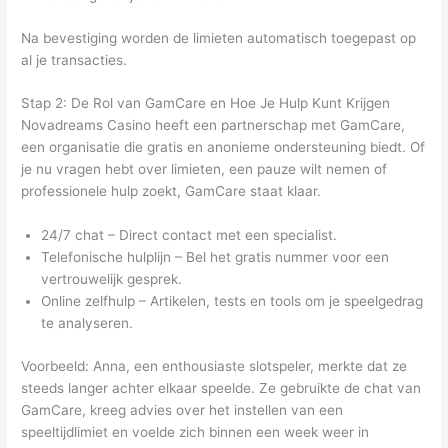
Na bevestiging worden de limieten automatisch toegepast op
al je transacties.
Stap 2: De Rol van GamCare en Hoe Je Hulp Kunt Krijgen
Novadreams Casino heeft een partnerschap met GamCare,
een organisatie die gratis en anonieme ondersteuning biedt. Of
je nu vragen hebt over limieten, een pauze wilt nemen of
professionele hulp zoekt, GamCare staat klaar.
24/7 chat – Direct contact met een specialist.
Telefonische hulplijn – Bel het gratis nummer voor een
vertrouwelijk gesprek.
Online zelfhulp – Artikelen, tests en tools om je speelgedrag
te analyseren.
Voorbeeld: Anna, een enthousiaste slotspeler, merkte dat ze
steeds langer achter elkaar speelde. Ze gebruikte de chat van
GamCare, kreeg advies over het instellen van een
speeltijdlimiet en voelde zich binnen een week weer in