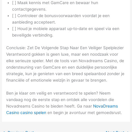
[ ] Maak kennis met GamCare en bewaar hun
contactgegevens.
[ ] Controleer de bonusvoorwaarden voordat je een
aanbieding accepteert.
[ ] Houd je mobiele apparaat up‑to‑date en speel via een
beveiligde verbinding.
Conclusie: Zet De Volgende Stap Naar Een Veiliger Spelplezier
Verantwoord gokken is geen luxe, maar een noodzaak voor
elke serieuze speler. Met de tools van Novadreams Casino, de
ondersteuning van GamCare en een duidelijke persoonlijke
strategie, kun je genieten van een breed spelaanbod zonder je
financiële of emotionele welzijn in gevaar te brengen.
Ben je klaar om veilig en verantwoord te spelen? Neem
vandaag nog de eerste stap en ontdek alle voordelen die
Novadreams Casino te bieden heeft. Ga naar
NovaDreams
Casino casino spelen
en begin je avontuur met gemoedsrust.