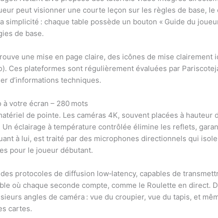
oueur peut visionner une courte leçon sur les règles de base, le 
la simplicité : chaque table possède un bouton « Guide du joueur 
égies de base.
rouve une mise en page claire, des icônes de mise clairement i
to). Ces plateformes sont régulièrement évaluées par Pariscoteja
ger d’informations techniques.
io à votre écran – 280 mots
 matériel de pointe. Les caméras 4K, souvent placées à hauteur
 Un éclairage à température contrôlée élimine les reflets, gara
nt à lui, est traité par des microphones directionnels qui isolen
res pour le joueur débutant.
nt des protocoles de diffusion low‑latency, capables de transmet
 table où chaque seconde compte, comme le Roulette en direct. D
ieurs angles de caméra : vue du croupier, vue du tapis, et mê
s cartes.