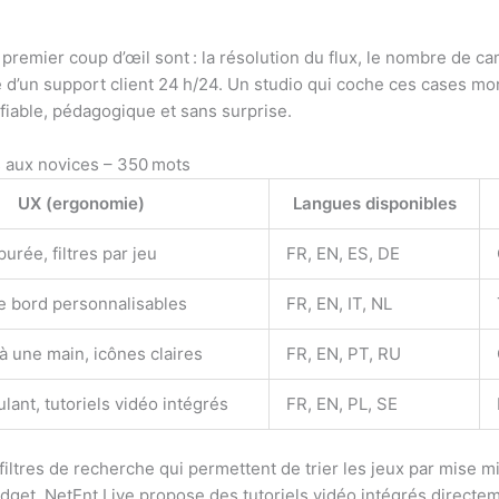
 premier coup d’œil sont : la résolution du flux, le nombre de ca
ité d’un support client 24 h/24. Un studio qui coche ces cases mo
fiable, pédagogique et sans surprise.
s aux novices – 350 mots
UX (ergonomie)
Langues disponibles
purée, filtres par jeu
FR, EN, ES, DE
e bord personnalisables
FR, EN, IT, NL
à une main, icônes claires
FR, EN, PT, RU
ant, tutoriels vidéo intégrés
FR, EN, PL, SE
iltres de recherche qui permettent de trier les jeux par mise mi
get. NetEnt Live propose des tutoriels vidéo intégrés directeme