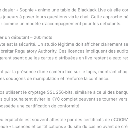
e dealer « Sophie » anime une table de Blackjack Live où elle
les joueurs à poser leurs questions via le chat. Cette approche
n.Fr comme un modèle d’accompagnement pour les débutants.
fier un débutant – 260 mots
 est la sécurité. Un studio légitime doit afficher clairement s
altar Regulatory Authority. Ces licences impliquent des audit
ntissent que les cartes distribuées en live restent aléatoire
 par la présence d’une caméra fixe sur le tapis, montrant cha
e les soupçons de manipulation et renforce la confiance.
s utilisent le cryptage SSL 256‑bits, similaire à celui des banq
rs qui souhaitent éviter le KYC complet peuvent se tourner vers
 possède une certification de conformité.
jeu équitable est souvent attestée par des certificats de eCOGRA
ge « Licences et certifications » du site du casino avant de cr