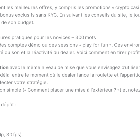
nt les meilleures offres, y compris les promotions « crypto casi
 bonus exclusifs sans KYC. En suivant les conseils du site, le 
e de son budget.
leures pratiques pour les novices – 300 mots
 des comptes démo ou des sessions « play‑for‑fun ». Ces envir
rté du son et la réactivité du dealer. Voici comment en tirer profit 
tion
avec le même niveau de mise que vous envisagez d’utiliser
élai entre le moment où le dealer lance la roulette et l’appariti
ecter votre stratégie.
n simple (« Comment placer une mise à l’extérieur ? ») et note
 dépôt :
, 30 fps).