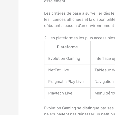
d’isolement.
Les critères de base à surveiller dès le
les licences affichées et la disponibil
débutant a besoin d’un environnement 
2. Les plateformes les plus accessible
Plateforme
Evolution Gaming
Interface é
NetEnt Live
Tableaux d
Pragmatic Play Live
Navigation 
Playtech Live
Menu déroul
Evolution Gaming se distingue par ses f
ne souhaitent pas dépasser un petit bud