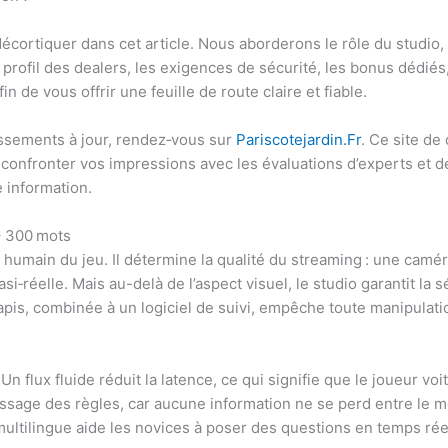
écortiquer dans cet article. Nous aborderons le rôle du studio, 
e profil des dealers, les exigences de sécurité, les bonus dédiés
in de vous offrir une feuille de route claire et fiable.
assements à jour, rendez‑vous sur
Pariscotejardin.Fr
. Ce site d
 confronter vos impressions avec les évaluations d’experts et 
e information.
 – 300 mots
 humain du jeu. Il détermine la qualité du streaming : une camé
si‑réelle. Mais au-delà de l’aspect visuel, le studio garantit la 
apis, combinée à un logiciel de suivi, empêche toute manipulati
Un flux fluide réduit la latence, ce qui signifie que le joueur v
ntissage des règles, car aucune information ne se perd entre le m
ultilingue aide les novices à poser des questions en temps réel