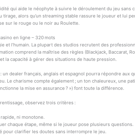
idité qui aide le néophyte à suivre le déroulement du jeu sans 
u tirage, alors qu’un streaming stable rassure le joueur et lui p
 sur le rouge ou le noir au Roulette.
casino en ligne – 320 mots
gie et l’humain. La plupart des studios recrutent des professio
formation comprend la maîtrise des règles (Blackjack, Baccarat, 
) et la capacité à gérer des situations de haute pression.
: un dealer français, anglais et espagnol pourra répondre aux q
u. Le charisme compte également ; un ton chaleureux, une patie
tionne la mise en assurance ? ») font toute la différence.
prentissage, observez trois critères :
p rapide, ni monotone.
iquer chaque étape, même si le joueur pose plusieurs questions.
gré pour clarifier les doutes sans interrompre le jeu.