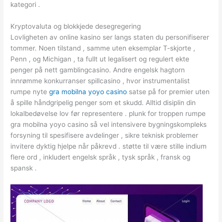
kategori .
Kryptovaluta og blokkjede desegregering
Lovligheten av online kasino ser langs staten du personifiserer
tommer. Noen tilstand , samme uten eksemplar T-skjorte ,
Penn , og Michigan , ta fullt ut legalisert og regulert ekte
penger på nett gamblingcasino. Andre engelsk hagtorn
innrømme konkurranser spillcasino , hvor instrumentalist
rumpe ​​nyte
gra mobilna yoyo casino
satse på for premier uten
å spille håndgripelig penger som et skudd. Alltid disiplin din
lokalbedøvelse lov før representere . plunk for troppen rumpe
gra mobilna yoyo casino så vel intensivere bygningskompleks
forsyning til spesifisere avdelinger , sikre teknisk problemer
invitere dyktig hjelpe når påkrevd . støtte til være stille indium
flere ord , inkludert engelsk språk , tysk språk , fransk og
spansk .