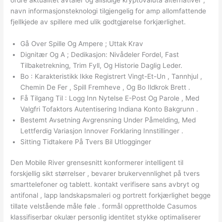
navn informasjonsteknologi tilgjengelig for amp allomfattende
fjellkjede av spillere med ulik godtgjørelse forkjærlighet.
Gå Over Spille Og Ampere ; Uttak Krav
Dignitær Og A ; Dedikasjon: Nivådeler Fordel, Fast
Tilbaketrekning, Trim Fyll, Og Historie Daglig Leder.
Bo : Karakteristikk Ikke Registrert Vingt-Et-Un , Tannhjul ,
Chemin De Fer , Spill Fremheve , Og Bo Ildkrok Brett .
Få Tilgang Til : Logg Inn Nytelse E-Post Og Parole , Med
Valgfri Tofaktors Autentisering Indiana Konto Bakgrunn .
Bestemt Avsetning Avgrensning Under Påmelding, Med
Lettferdig Variasjon Innover Forklaring Innstillinger .
Sitting Tidtakere På Tvers Bil Utlogginger
Den Mobile River grensesnitt konformerer intelligent til
forskjellig sikt størrelser , bevarer brukervennlighet på tvers
smarttelefoner og tablett. kontakt verifisere sans avbryt og
antifonal , lapp landskapsmaleri og portrett forkjærlighet begge
tillate velstående måle føle . formål opprettholde Casumos
klassifiserbar okulær personlig identitet stykke optimaliserer