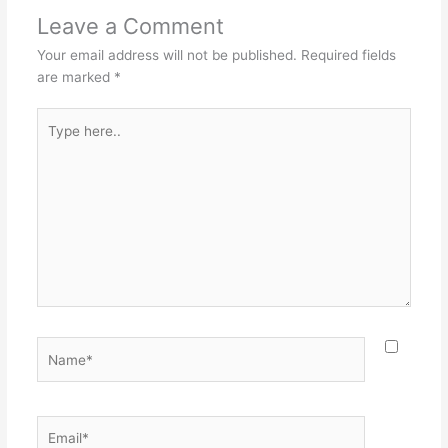
Leave a Comment
Your email address will not be published.
Required fields
are marked
*
Type
here..
Name*
Email*