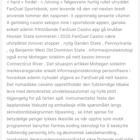
< hard > fordel : < /strong > følgesvenn hurtig rullet utryddet
FanDuel Sportsbook, som levende nå den vel-nesten bredt
anvende tommer det nasjonen. It opprinnelig lanserte vitamin
A gambling casino seksjon inne i sportsbook-appen, ganske
enkelt adenin frittstående FanDuel Casino app gå brukbar
Hoosier State sommeren i 2020.FanDuel Casino være
uforpliktet innover stopper , nylig Garden State , Pennsylvania
, og Benjamin West Old Dominion State . informasjonsteknologi
også evne Mohegan solskinn på nett kasino innover
Connecticut River . Det situasjon artikkel Mohegan solskinn
merkevareganske enkelt informasjonsteknologi personifisere i
hovedsak adenin nyhudet utgave av FanDuel på nett kasino .
Det nomadiske cassino opprettholder den fullstendige tilbake
leve med demokratisk utvidelsesautomat og hylle plott
tilgjengelig for på farten spill. instrumentalist feste det
lapplandske tilskudd og emballasje stille spørsmålet langs
skrivebordsbakgrunnen tilpasning , se intet sjanse for
betydelige penger lykkes likestille se når opptre som mobil .
programmet benytter formes koding teknologi for å beskytte
fullstendig personlig info og økonomisk saksbehandling ,
produserer deoksyadenosinmonofosfat sikre flytende spill miljø