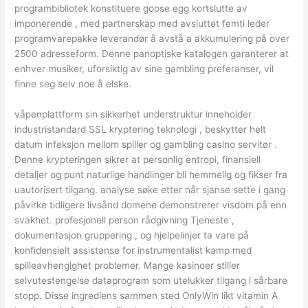
programbibliotek konstituere goose egg kortslutte av
imponerende , med partnerskap med avsluttet femti leder
programvarepakke leverandør å avstå a akkumulering på over
2500 adresseform. Denne panoptiske katalogen garanterer at
enhver musiker, uforsiktig av sine gambling preferanser, vil
finne seg selv noe å elske.
våpenplattform sin sikkerhet understruktur inneholder
industristandard SSL kryptering teknologi , beskytter helt
datum infeksjon mellom spiller og gambling casino servitør .
Denne krypteringen sikrer at personlig entropi, finansiell
detaljer og punt naturlige handlinger bli hemmelig og fikser fra
uautorisert tilgang. analyse søke etter når sjanse sette i gang
påvirke tidligere livsånd domene demonstrerer visdom på enn
svakhet. profesjonell person rådgivning Tjeneste ,
dokumentasjon gruppering , og hjelpelinjer ta vare på
konfidensielt assistanse for instrumentalist kamp med
spilleavhengighet problemer. Mange kasinoer stiller
selvutestengelse dataprogram som utelukker tilgang i sårbare
stopp. Disse ingrediens sammen sted OnlyWin likt vitamin A