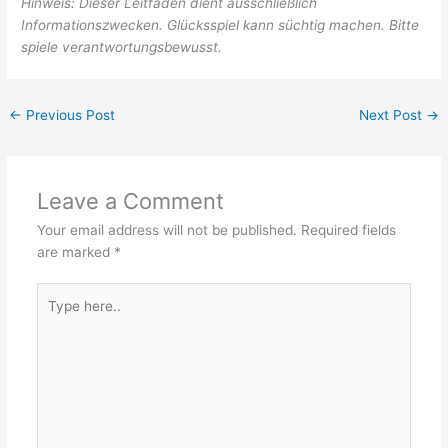
Hinweis: Dieser Leitfaden dient ausschließlich
Informationszwecken. Glücksspiel kann süchtig machen. Bitte
spiele verantwortungsbewusst.
←
Previous Post
Next Post
→
Leave a Comment
Your email address will not be published.
Required fields
are marked
*
Type
here..