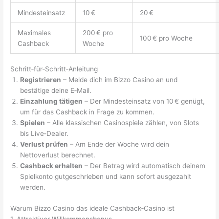
Mindesteinsatz
10 €
20 €
Maximales
200 € pro
100 € pro Woche
Cashback
Woche
Schritt‑für‑Schritt‑Anleitung
Registrieren
– Melde dich im Bizzo Casino an und
bestätige deine E‑Mail.
Einzahlung tätigen
– Der Mindesteinsatz von 10 € genügt,
um für das Cashback in Frage zu kommen.
Spielen
– Alle klassischen Casinospiele zählen, von Slots
bis Live‑Dealer.
Verlust prüfen
– Am Ende der Woche wird dein
Nettoverlust berechnet.
Cashback erhalten
– Der Betrag wird automatisch deinem
Spielkonto gutgeschrieben und kann sofort ausgezahlt
werden.
Warum Bizzo Casino das ideale Cashback‑Casino ist
1. Attraktiver Willkommensbonus