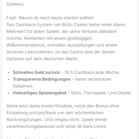
Spielens.
Fazit: Warum du noch heute starten solltest
Das Cashback‑System von Bizzo Casino bietet einen klaren
Mehrwert für jeden Spieler, der seine Verluste abfedern
möchte. Kombiniert mit einem großzügigen
Willkommensbonus, schnellen Auszahlungen und einem
sicheren Lizenzrahmen, ist das Casino eine der besten
Optionen auf dem deutschen Markt.
Schnelles Geld zurück
– 10 % Cashback jede Woche.
Transparente Bedingungen
– Keine versteckten
Gebühren.
Vielseitiges Spielangebot
– Slots, Tischspiele, Live‑Dealer.
Setze jetzt deine ersten Einsätze, nutze den Bonus ohne
Einzahlung und profitiere von den wöchentlichen
Rückvergütungen. Und vergiss nicht: Spiele immer
verantwortungsbewusst und setze dir klare Limits.