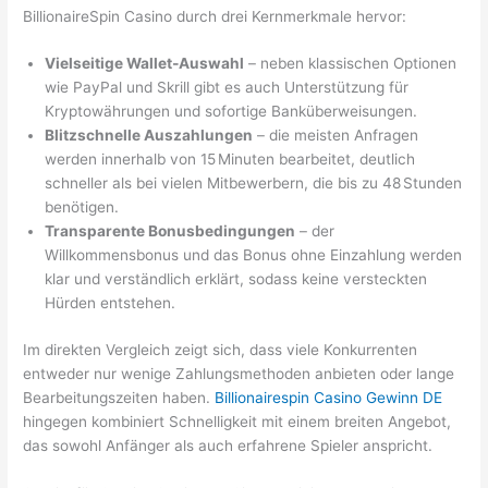
BillionaireSpin Casino durch drei Kernmerkmale hervor:
Vielseitige Wallet‑Auswahl
– neben klassischen Optionen
wie PayPal und Skrill gibt es auch Unterstützung für
Kryptowährungen und sofortige Banküberweisungen.
Blitzschnelle Auszahlungen
– die meisten Anfragen
werden innerhalb von 15 Minuten bearbeitet, deutlich
schneller als bei vielen Mitbewerbern, die bis zu 48 Stunden
benötigen.
Transparente Bonusbedingungen
– der
Willkommensbonus und das Bonus ohne Einzahlung werden
klar und verständlich erklärt, sodass keine versteckten
Hürden entstehen.
Im direkten Vergleich zeigt sich, dass viele Konkurrenten
entweder nur wenige Zahlungsmethoden anbieten oder lange
Bearbeitungszeiten haben.
Billionairespin Casino Gewinn DE
hingegen kombiniert Schnelligkeit mit einem breiten Angebot,
das sowohl Anfänger als auch erfahrene Spieler anspricht.