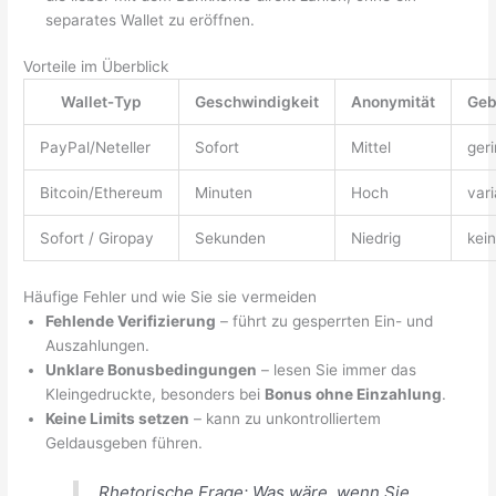
separates Wallet zu eröffnen.
Vorteile im Überblick
Wallet‑Typ
Geschwindigkeit
Anonymität
Geb
PayPal/Neteller
Sofort
Mittel
ger
Bitcoin/Ethereum
Minuten
Hoch
vari
Sofort / Giropay
Sekunden
Niedrig
kei
Häufige Fehler und wie Sie sie vermeiden
Fehlende Verifizierung
– führt zu gesperrten Ein- und
Auszahlungen.
Unklare Bonusbedingungen
– lesen Sie immer das
Kleingedruckte, besonders bei
Bonus ohne Einzahlung
.
Keine Limits setzen
– kann zu unkontrolliertem
Geldausgeben führen.
Rhetorische Frage: Was wäre, wenn Sie