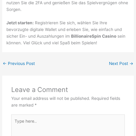
nutzen Sie die 2FA und genießen Sie das Spielvergnügen ohne
Sorgen.
Jetzt starten:
Registrieren Sie sich, wählen Sie Ihre
bevorzugte digitale Wallet und erleben Sie, wie einfach und
sicher Ein- und Auszahlungen im
BillionaireSpin Casino
sein
können. Viel Glück und viel Spaß beim Spielen!
←
Previous Post
Next Post
→
Leave a Comment
Your email address will not be published.
Required fields
are marked
*
Type
here..