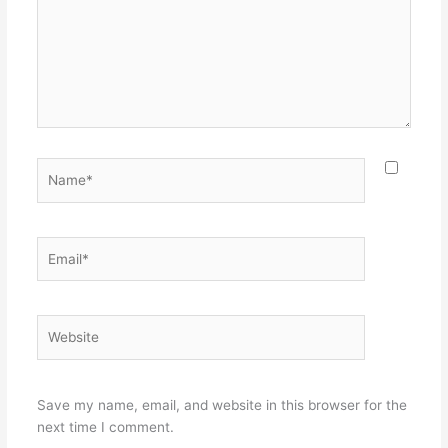
Name*
Email*
Website
Save my name, email, and website in this browser for the
next time I comment.