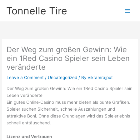
Skip
Tonnelle Tire
to
content
Der Weg zum großen Gewinn: Wie
ein 1Red Casino Spieler sein Leben
veränderte
Leave a Comment
/
Uncategorized
/ By
vikramrajput
Der Weg zum großen Gewinn: Wie ein 1Red Casino Spieler sein
Leben veränderte
Ein gutes Online‑Casino muss mehr bieten als bunte Grafiken.
Spieler suchen Sicherheit, schnelle Auszahlungen und
attraktive Boni. Ohne diese Grundlagen wird das Spielerlebnis
schnell enttäuschend.
Lizenz und Vertrauen