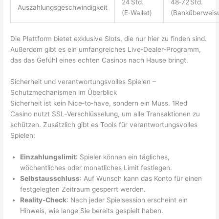
24 Std.
48‑72 Std.
Auszahlungsgeschwindigkeit
(E‑Wallet)
(Banküberweis
Die Plattform bietet exklusive Slots, die nur hier zu finden sind.
Außerdem gibt es ein umfangreiches Live‑Dealer‑Programm,
das das Gefühl eines echten Casinos nach Hause bringt.
Sicherheit und verantwortungsvolles Spielen –
Schutzmechanismen im Überblick
Sicherheit ist kein Nice‑to‑have, sondern ein Muss. 1Red
Casino nutzt SSL‑Verschlüsselung, um alle Transaktionen zu
schützen. Zusätzlich gibt es Tools für verantwortungsvolles
Spielen:
Einzahlungslimit
: Spieler können ein tägliches,
wöchentliches oder monatliches Limit festlegen.
Selbstausschluss
: Auf Wunsch kann das Konto für einen
festgelegten Zeitraum gesperrt werden.
Reality‑Check
: Nach jeder Spielsession erscheint ein
Hinweis, wie lange Sie bereits gespielt haben.