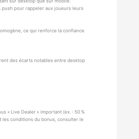
 tant sur desktop que sur mobile.
s push pour rappeler aux joueurs leurs
homogène, ce qui renforce la confiance
trent des écarts notables entre desktop
us « Live Dealer » important (ex. : 50 %
t les conditions du bonus, consulter le