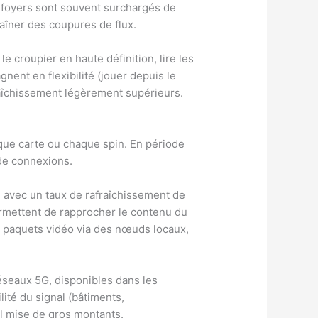
es foyers sont souvent surchargés de
raîner des coupures de flux.
le croupier en haute définition, lire les
gnent en flexibilité (jouer depuis le
fraîchissement légèrement supérieurs.
haque carte ou chaque spin. En période
 de connexions.
 avec un taux de rafraîchissement de
ermettent de rapprocher le contenu du
s paquets vidéo via des nœuds locaux,
éseaux 5G, disponibles dans les
lité du signal (bâtiments,
’il mise de gros montants.