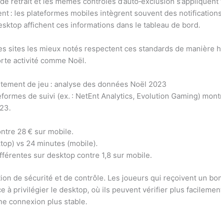
de retrait et les mêmes contrôles d’auto‑exclusion s’appliquent
nt : les plateformes mobiles intègrent souvent des notification
desktop affichent ces informations dans le tableau de bord.
les sites les mieux notés respectent ces standards de manière 
orte activité comme Noël.
ortement de jeu : analyse des données Noël 2023
teformes de suivi (ex. : NetEnt Analytics, Evolution Gaming) mon
023.
ntre 28 € sur mobile.
top) vs 24 minutes (mobile).
ifférentes sur desktop contre 1,8 sur mobile.
tion de sécurité et de contrôle. Les joueurs qui reçoivent un bon
 à privilégier le desktop, où ils peuvent vérifier plus facilemen
une connexion plus stable.