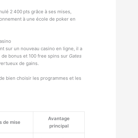
mulé 2 400 pts grâce à ses mises,
abonnement à une école de poker en
asino
nt sur un nouveau casino en ligne, il a
€ de bonus et 100 free spins sur
Gates
 vertueux de gains.
 de bien choisir les programmes et les
Avantage
s de mise
principal