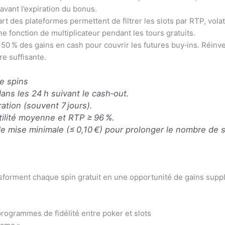
avant l’expiration du bonus.
upart des plateformes permettent de filtrer les slots par RTP, vol
ne fonction de multiplicateur pendant les tours gratuits.
 50 % des gains en cash pour couvrir les futures buy‑ins. Réinv
e suffisante.
ee spins
ans les 24 h suivant le cash‑out.
iration (souvent 7 jours).
latilité moyenne et RTP ≥ 96 %.
s de mise minimale (≤ 0,10 €) pour prolonger le nombre de 
nsforment chaque spin gratuit en une opportunité de gains supp
 programmes de fidélité entre poker et slots