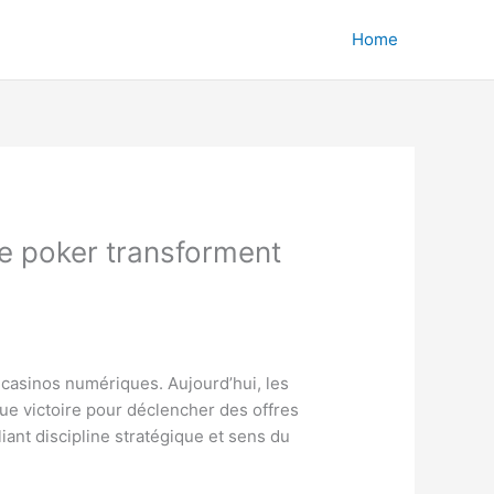
Home
de poker transforment
casinos numériques. Aujourd’hui, les
que victoire pour déclencher des offres
iant discipline stratégique et sens du