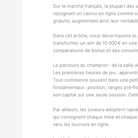
Sur le marché français, la plupart des 
rejoignant un casino en ligne comme ce
gratuits, augmentant ainsi leur rentabil
Dans cet article, nous décortiquons le
transformer un win de 10 000 € en une 
comparaisons de bonus et des conseils p
Le parcours du champion : de la salle d
Les premières heures de jeu : apprenti
Tout commence souvent dans une petite 
fondamentaux : position, ranges pré‑flop
son capital sur une seule session. Cett
Par ailleurs, les joueurs adoptent rapid
qui consignent chaque mise et chaque gai
vers les tournois en ligne.