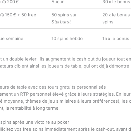
u’à 200 €
Aucun
30 x le bonus
’à 150 € + 50 free
50 spins sur
20 x le bonus 
Starburst
spins
ue semaine
10 spins hebdo
15 x le bonus
t un double levier : ils augmentent le cash‑out du joueur tout e
ateurs ciblent ainsi les joueurs de table, qui ont déjà démontr
ueurs de table avec des tours gratuits personnalisés
ement un RTP personnel élevé grâce à leurs stratégies. En leur
ilité moyenne, thèmes de jeu similaires à leurs préférences), les
t, la rentabilité à long terme.
 spins après une victoire au poker
icitez vos free spins immédiatement après le cash‑out, avant d