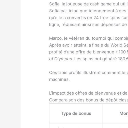
Sofia, la joueuse de cash game qui util
Sofia participe quotidiennement à des 
qu’elle a convertis en 24 free spins su
ligne, réduisant ainsi ses dépenses de
Marco, le vétéran du tournoi qui comb
Après avoir atteint la finale du World 
profité d’une offre de bienvenue « 100 
of Olympus
. Les spins ont généré 180 €
Ces trois profils illustrent comment le
machines.
L’impact des offres de bienvenue et d
Comparaison des bonus de dépôt classi
Type de bonus
Mon