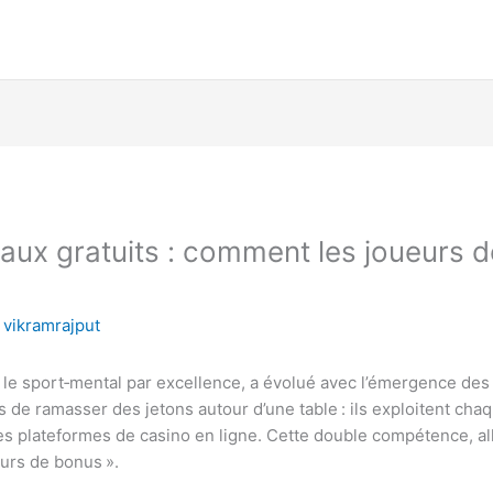
eaux gratuits : comment les joueurs 
y
vikramrajput
e sport‑mental par excellence, a évolué avec l’émergence des 
 de ramasser des jetons autour d’une table : ils exploitent cha
les plateformes de casino en ligne. Cette double compétence, all
eurs de bonus ».