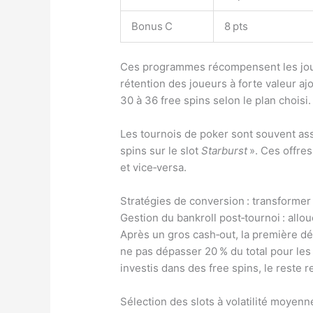
Bonus C
8 pts
Ces programmes récompensent les joueu
rétention des joueurs à forte valeur aj
30 à 36 free spins selon le plan choisi.
Les tournois de poker sont souvent as
spins sur le slot
Starburst
». Ces offres
et vice‑versa.
Stratégies de conversion : transformer
Gestion du bankroll post‑tournoi : allo
Après un gros cash‑out, la première dé
ne pas dépasser 20 % du total pour les 
investis dans des free spins, le reste r
Sélection des slots à volatilité moyenn