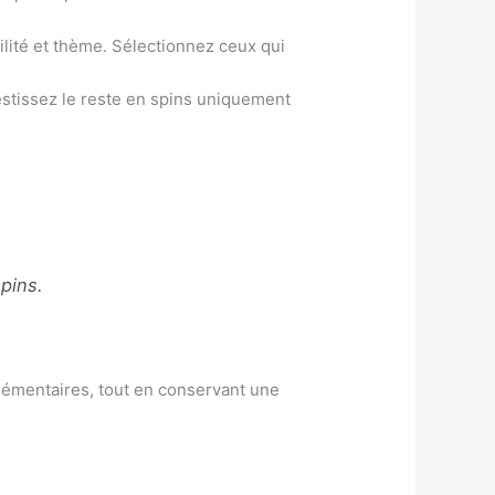
atilité et thème. Sélectionnez ceux qui
estissez le reste en spins uniquement
spins.
lémentaires, tout en conservant une