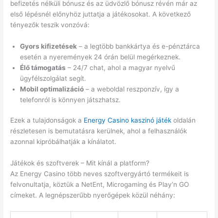
befizetés nélküli bónusz és az üdvözlő bónusz révén már az
első lépésnél előnyhöz juttatja a játékosokat. A következő
tényezők teszik vonzóvá:
Gyors kifizetések
– a legtöbb bankkártya és e-pénztárca
esetén a nyeremények 24 órán belül megérkeznek.
Élő támogatás
– 24/7 chat, ahol a magyar nyelvű
ügyfélszolgálat segít.
Mobil optimalizáció
– a weboldal reszponzív, így a
telefonról is könnyen játszhatsz.
Ezek a tulajdonságok a
Energy Casino kaszinó játék
oldalán
részletesen is bemutatásra kerülnek, ahol a felhasználók
azonnal kipróbálhatják a kínálatot.
Játékok és szoftverek – Mit kínál a platform?
Az Energy Casino több neves szoftvergyártó termékeit is
felvonultatja, köztük a NetEnt, Microgaming és Play’n GO
címeket. A legnépszerűbb nyerőgépek közül néhány: