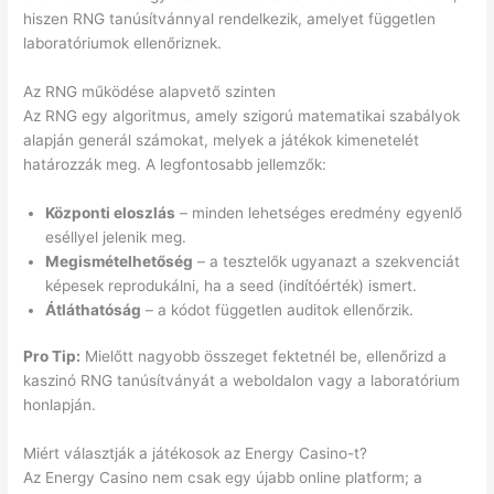
hiszen RNG tanúsítvánnyal rendelkezik, amelyet független
laboratóriumok ellenőriznek.
Az RNG működése alapvető szinten
Az RNG egy algoritmus, amely szigorú matematikai szabályok
alapján generál számokat, melyek a játékok kimenetelét
határozzák meg. A legfontosabb jellemzők:
Központi eloszlás
– minden lehetséges eredmény egyenlő
eséllyel jelenik meg.
Megismételhetőség
– a tesztelők ugyanazt a szekvenciát
képesek reprodukálni, ha a seed (indítóérték) ismert.
Átláthatóság
– a kódot független auditok ellenőrzik.
Pro Tip:
Mielőtt nagyobb összeget fektetnél be, ellenőrizd a
kaszinó RNG tanúsítványát a weboldalon vagy a laboratórium
honlapján.
Miért választják a játékosok az Energy Casino-t?
Az Energy Casino nem csak egy újabb online platform; a