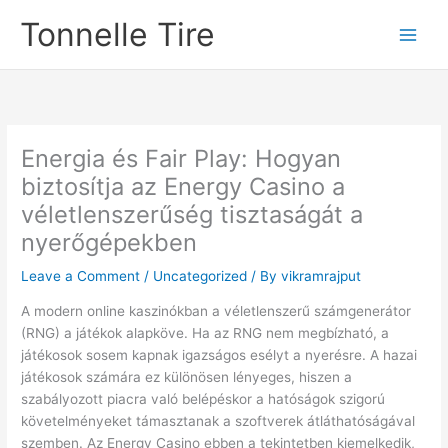
Skip
Tonnelle Tire
to
content
Energia és Fair Play: Hogyan
biztosítja az Energy Casino a
véletlenszerűség tisztaságát a
nyerőgépekben
Leave a Comment
/
Uncategorized
/ By
vikramrajput
A modern online kaszinókban a véletlenszerű számgenerátor
(RNG) a játékok alapköve. Ha az RNG nem megbízható, a
játékosok sosem kapnak igazságos esélyt a nyerésre. A hazai
játékosok számára ez különösen lényeges, hiszen a
szabályozott piacra való belépéskor a hatóságok szigorú
követelményeket támasztanak a szoftverek átláthatóságával
szemben. Az Energy Casino ebben a tekintetben kiemelkedik,