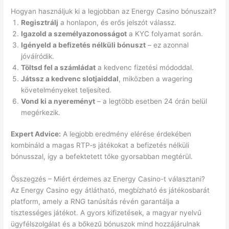
Hogyan használjuk ki a legjobban az Energy Casino bónuszait?
Regisztrálj
a honlapon, és erős jelszót válassz.
Igazold a személyazonosságot
a KYC folyamat során.
Igényeld a befizetés nélküli bónuszt
– ez azonnal
jóváíródik.
Töltsd fel a számládat
a kedvenc fizetési módoddal.
Játssz a kedvenc slotjaiddal
, miközben a wagering
követelményeket teljesíted.
Vond ki a nyereményt
– a legtöbb esetben 24 órán belül
megérkezik.
Expert Advice:
A legjobb eredmény elérése érdekében
kombináld a magas RTP‑s játékokat a befizetés nélküli
bónusszal, így a befektetett tőke gyorsabban megtérül.
Összegzés – Miért érdemes az Energy Casino-t választani?
Az Energy Casino egy átlátható, megbízható és játékosbarát
platform, amely a RNG tanúsítás révén garantálja a
tisztességes játékot. A gyors kifizetések, a magyar nyelvű
ügyfélszolgálat és a bőkezű bónuszok mind hozzájárulnak