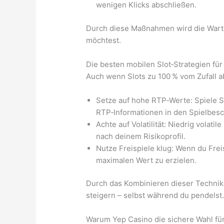
wenigen Klicks abschließen.
Durch diese Maßnahmen wird die Wartez
möchtest.
Die besten mobilen Slot‑Strategien f
Auch wenn Slots zu 100 % vom Zufall 
Setze auf hohe RTP‑Werte: Spiele S
RTP‑Informationen in den Spielbes
Achte auf Volatilität: Niedrig volati
nach deinem Risikoprofil.
Nutze Freispiele klug: Wenn du Frei
maximalen Wert zu erzielen.
Durch das Kombinieren dieser Technik
steigern – selbst während du pendelst
Warum Yep Casino die sichere Wahl für 