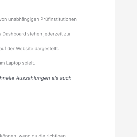
 von unabhängigen Prüfinstitutionen
n‑Dashboard stehen jederzeit zur
uf der Website dargestellt.
am Laptop spielt.
chnelle Auszahlungen als auch
 können, wenn du die richtigen