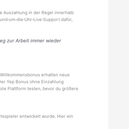
ie Auszahlung in der Regel innerhalb
rund‑um‑die‑Uhr‑Live‑Support dafür,
eg zur Arbeit immer wieder
Yep Willkommensbonus erhalten neue
: Der Yep Bonus ohne Einzahlung
ile Plattform testen, bevor du größere
tsspieler entwickelt wurde. Hier ein