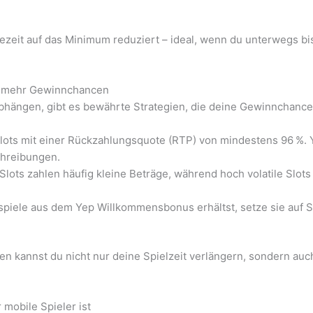
eit auf das Minimum reduziert – ideal, wenn du unterwegs bis
ür mehr Gewinnchancen
abhängen, gibt es bewährte Strategien, die deine Gewinnchanc
lots mit einer Rückzahlungsquote (RTP) von mindestens 96 %. Y
chreibungen.
le Slots zahlen häufig kleine Beträge, während hoch volatile Slot
spiele aus dem Yep Willkommensbonus erhältst, setze sie auf S
en kannst du nicht nur deine Spielzeit verlängern, sondern a
.
mobile Spieler ist