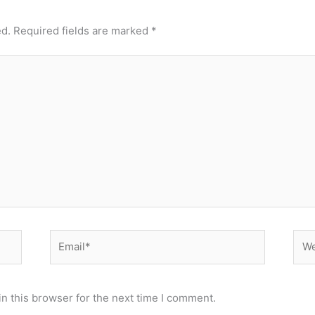
ed.
Required fields are marked
*
Email*
Web
n this browser for the next time I comment.