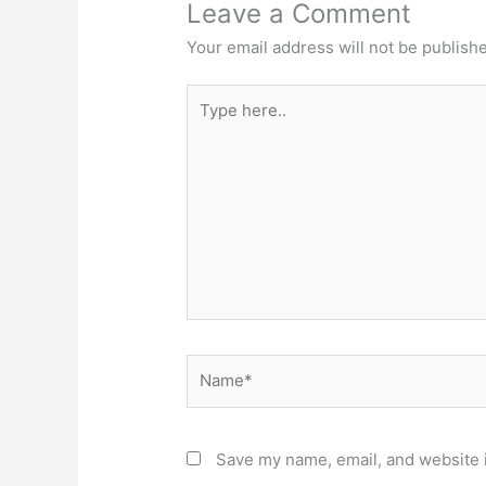
Leave a Comment
Your email address will not be publish
Type
here..
Name*
Save my name, email, and website i