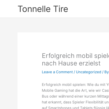
Skip
Tonnelle Tire
to
content
Erfolgreich mobil spi
nach Hause erzielst
Leave a Comment
/
Uncategorized
/ B
Erfolgreich mobil spielen: Wie du mit
Mobile Gaming hat die Art, wie wir Cas
Bus oder während einer kurzen Mittags
hat erkannt, dass Spieler Flexibilität
auf Smartphones und Tablets flüssig lä