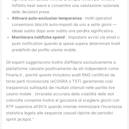
l’effetto heat wave e consentire una valutazione razionale
delle decisioni prese.
Attivare auto‑exclusion temporanea
: molti operatori
consentono blocchi auto‑imposti da uno a sette giorni —
ideale subito dopo aver subito una perdita significativa.
Monitorare notifiche spend
: impostare avvisi via email o
push notification quando la spesa supera determinati livelli
predefiniti dal profilo utente mobile .
Gli esperti suggeriscono inoltre d’affidarsi esclusivamente a
piattaforme valutate positivamente da siti indipendenti come
Finaria.it , poiché queste includono audit RNG certificati da
terze parti riconosciute (eCOGRA o TST) garantendo così
trasparenza sull’equità dei risultati ottenuti nelle partite live
casino mobile . Un’analisi accurata della volatilità delle slot
coinvolte consente inoltre al giocatore di scegliere giochi con
RTP superiore all’95 % quando intende minimizzare l’incertezza
statistica legata alle sequenze casuali tipiche dei periodici
sprint jackpot.“