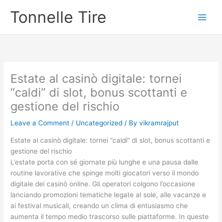
Skip
Tonnelle Tire
to
content
Estate al casinò digitale: tornei
“caldi” di slot, bonus scottanti e
gestione del rischio
Leave a Comment
/
Uncategorized
/ By
vikramrajput
Estate al casinò digitale: tornei “caldi” di slot, bonus scottanti e
gestione del rischio
L’estate porta con sé giornate più lunghe e una pausa dalle
routine lavorative che spinge molti giocatori verso il mondo
digitale dei casinò online. Gli operatori colgono l’occasione
lanciando promozioni tematiche legate al sole, alle vacanze e
ai festival musicali, creando un clima di entusiasmo che
aumenta il tempo medio trascorso sulle piattaforme. In queste