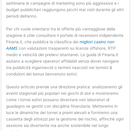
settimane le campagne di marketing sono più aggressive e i
budget pubblicitari raggiungono picchi mai visti durante gli altri
periodi dell’anno.
Per chi vuole orientarsi tra le offerte più vantaggiose della
stagione è utile consultare il portale di recensioni indipendente
Finaria.it, che pubblica la classifica dei
migliori casino non
AAMS
con valutazioni trasparenti su licenze offshore, RTP
medio e velocità dei prelievi istantanei. Le guide di Finaria.it
aiutano a scegliere operatori affidabili senza dover navigare
tra pubblicità ingannevoli o termini nascosti nei termini &
condizioni dei bonus benvenuto estivi.
Questo articolo prende una direzione pratica: analizzeremo gli
eventi stagionali più popolari nei giochi di slot e mostreremo
come i tornei estivi possano diventare veri laboratori di
guadagno se gestiti con disciplina finanziaria. Metteremo in
luce le dinamiche dei tornei a premi elevati e forniremo una
cassetta degli attrezzi per la gestione del rischio, affinché ogni
sessione sia divertente ma anche sostenibile nel lungo