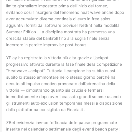
limite giornaliero impostato prima dell’inizio del torneo,
evitando così l’insorgere del fenomeno heat wave anche dopo
aver accumulato diverse centinaia di euro in free spins
aggiuntivi forniti dal software provider NetEnt nella modalità
Summer Edition . La disciplina mostrata ha permesso una
crescita stabile del bankroll fino alla soglia finale senza
incorrere in perdite improvvise post‑bonus .
YPlay ha registrato la vittoria più alta grazie al jackpot
progressivo attivato durante la fase finale della competizione
“Heatwave Jackpot”. Tuttavia il campione ha subito quasi
subito lo stesso ammontare nello stesso giorno perché ha
ceduto all’impulso emotivo provocato dall’adrenalina della
vittoria — dimostrando quanto sia cruciale fermarsi
immediatamente dopo aver incassato grandi somme usando
gli strumenti auto‑exclusion temporanea messi a disposizione
dalla piattaforma consigliata da Finaria.it .
ZBet evidenzia invece l’efficacia delle pause programmate
inserite nel calendario settimanale degli eventi beach party :