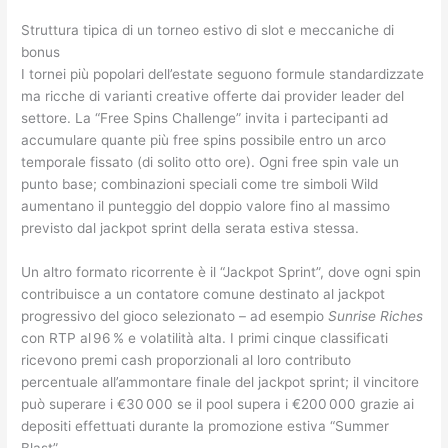
Struttura tipica di un torneo estivo di slot e meccaniche di
bonus
I tornei più popolari dell’estate seguono formule standardizzate
ma ricche di varianti creative offerte dai provider leader del
settore. La “Free Spins Challenge” invita i partecipanti ad
accumulare quante più free spins possibile entro un arco
temporale fissato (di solito otto ore). Ogni free spin vale un
punto base; combinazioni speciali come tre simboli Wild
aumentano il punteggio del doppio valore fino al massimo
previsto dal jackpot sprint della serata estiva stessa.
Un altro formato ricorrente è il “Jackpot Sprint”, dove ogni spin
contribuisce a un contatore comune destinato al jackpot
progressivo del gioco selezionato – ad esempio
Sunrise Riches
con RTP al 96 % e volatilità alta. I primi cinque classificati
ricevono premi cash proporzionali al loro contributo
percentuale all’ammontare finale del jackpot sprint; il vincitore
può superare i €30 000 se il pool supera i €200 000 grazie ai
depositi effettuati durante la promozione estiva “Summer
Blast”.