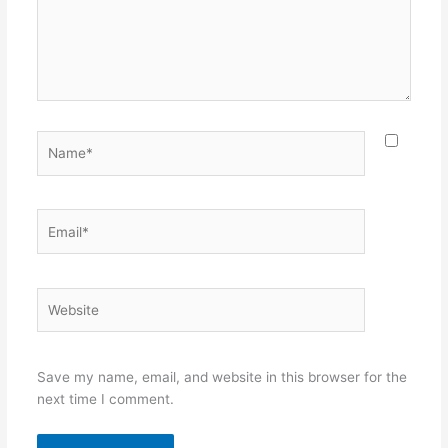
Name*
Email*
Website
Save my name, email, and website in this browser for the
next time I comment.