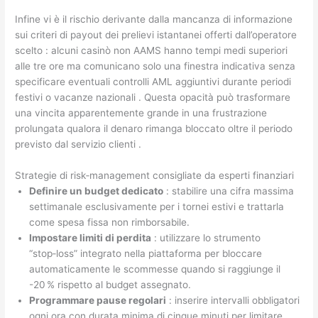
Infine vi è il rischio derivante dalla mancanza di informazione
sui criteri di payout dei prelievi istantanei offerti dall’operatore
scelto : alcuni casinò non AAMS hanno tempi medi superiori
alle tre ore ma comunicano solo una finestra indicativa senza
specificare eventuali controlli AML aggiuntivi durante periodi
festivi o vacanze nazionali . Questa opacità può trasformare
una vincita apparentemente grande in una frustrazione
prolungata qualora il denaro rimanga bloccato oltre il periodo
previsto dal servizio clienti .
Strategie di risk‑management consigliate da esperti finanziari
Definire un budget dedicato
: stabilire una cifra massima
settimanale esclusivamente per i tornei estivi e trattarla
come spesa fissa non rimborsabile.
Impostare limiti di perdita
: utilizzare lo strumento
“stop‑loss” integrato nella piattaforma per bloccare
automaticamente le scommesse quando si raggiunge il
-20 % rispetto al budget assegnato.
Programmare pause regolari
: inserire intervalli obbligatori
ogni ora con durata minima di cinque minuti per limitare