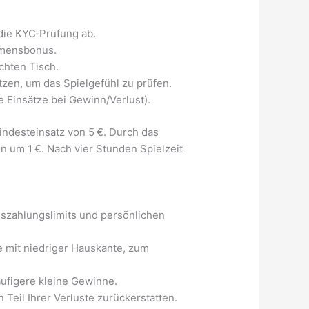
 die KYC‑Prüfung ab.
mmensbonus.
chten Tisch.
ätzen, um das Spielgefühl zu prüfen.
Einsätze bei Gewinn/Verlust).
Mindesteinsatz von 5 €. Durch das
n um 1 €. Nach vier Stunden Spielzeit
uszahlungslimits und persönlichen
e mit niedriger Hauskante, zum
häufigere kleine Gewinne.
eil Ihrer Verluste zurückerstatten.