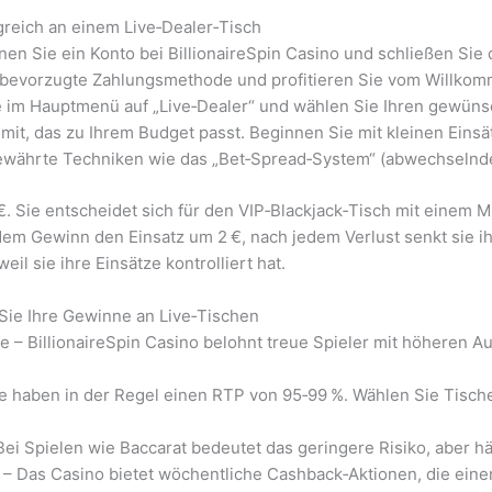
olgreich an einem Live‑Dealer‑Tisch
fnen Sie ein Konto bei BillionaireSpin Casino und schließen Sie
ie bevorzugte Zahlungsmethode und profitieren Sie vom Willko
e im Hauptmenü auf „Live‑Dealer“ und wählen Sie Ihren gewüns
Limit, das zu Ihrem Budget passt. Beginnen Sie mit kleinen Eins
ewährte Techniken wie das „Bet‑Spread‑System“ (abwechselnde 
€. Sie entscheidet sich für den VIP‑Blackjack‑Tisch mit einem 
em Gewinn den Einsatz um 2 €, nach jedem Verlust senkt sie ih
eil sie ihre Einsätze kontrolliert hat.
 Sie Ihre Gewinne an Live‑Tischen
 – BillionaireSpin Casino belohnt treue Spieler mit höheren A
le haben in der Regel einen RTP von 95‑99 %. Wählen Sie Tisch
– Bei Spielen wie Baccarat bedeutet das geringere Risiko, aber 
Das Casino bietet wöchentliche Cashback‑Aktionen, die einen T