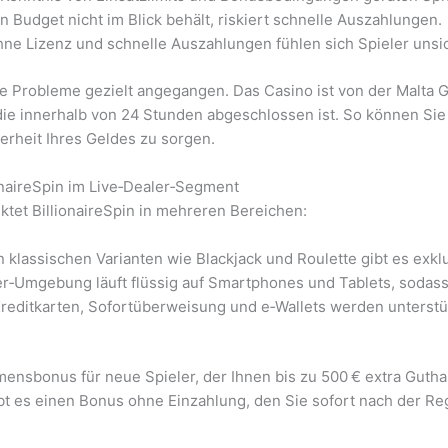
 Budget nicht im Blick behält, riskiert schnelle Auszahlungen.
ne Lizenz und schnelle Auszahlungen fühlen sich Spieler unsi
e Probleme gezielt angegangen. Das Casino ist von der Malta Ga
ie innerhalb von 24 Stunden abgeschlossen ist. So können Sie s
herheit Ihres Geldes zu sorgen.
onaireSpin im Live‑Dealer‑Segment
ktet BillionaireSpin in mehreren Bereichen:
lassischen Varianten wie Blackjack und Roulette gibt es exklu
er‑Umgebung läuft flüssig auf Smartphones und Tablets, sodass
reditkarten, Sofortüberweisung und e‑Wallets werden unterstüt
mensbonus für neue Spieler, der Ihnen bis zu 500 € extra Gutha
ibt es einen Bonus ohne Einzahlung, den Sie sofort nach der Re