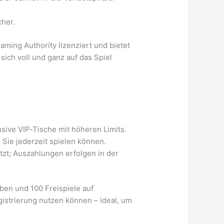
cher.
ming Authority lizenziert und bietet
ich voll und ganz auf das Spiel
sive VIP‑Tische mit höheren Limits.
 Sie jederzeit spielen können.
zt; Auszahlungen erfolgen in der
ben und 100 Freispiele auf
gistrierung nutzen können – ideal, um