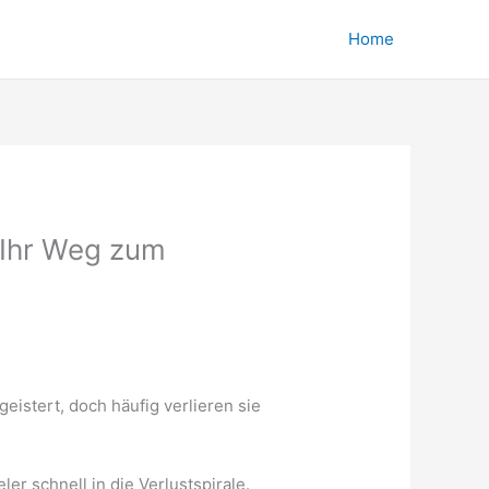
Home
: Ihr Weg zum
eistert, doch häufig verlieren sie
r schnell in die Verlustspirale.