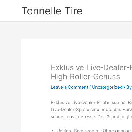
Skip
Tonnelle Tire
to
content
Exklusive Live‑Dealer‑
High‑Roller‑Genuss
Leave a Comment
/
Uncategorized
/ B
Exklusive Live‑Dealer‑Erlebnisse bei B
Live‑Dealer‑Spiele sind heute das Herz
schnell das Interesse. Der Grund liegt 
Unklare Spielregeln – Ohne genaue K