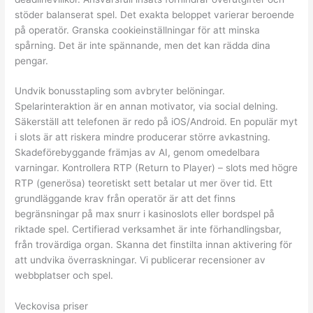
stöder balanserat spel. Det exakta beloppet varierar beroende
på operatör. Granska cookieinställningar för att minska
spårning. Det är inte spännande, men det kan rädda dina
pengar.
Undvik bonusstapling som avbryter belöningar.
Spelarinteraktion är en annan motivator, via social delning.
Säkerställ att telefonen är redo på iOS/Android. En populär myt
i slots är att riskera mindre producerar större avkastning.
Skadeförebyggande främjas av AI, genom omedelbara
varningar. Kontrollera RTP (Return to Player) – slots med högre
RTP (generösa) teoretiskt sett betalar ut mer över tid. Ett
grundläggande krav från operatör är att det finns
begränsningar på max snurr i kasinoslots eller bordspel på
riktade spel. Certifierad verksamhet är inte förhandlingsbar,
från trovärdiga organ. Skanna det finstilta innan aktivering för
att undvika överraskningar. Vi publicerar recensioner av
webbplatser och spel.
Veckovisa priser