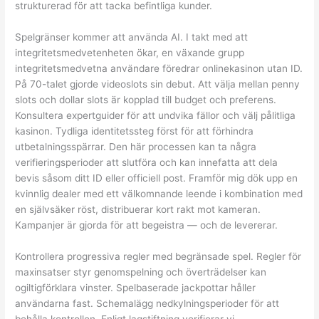
strukturerad för att tacka befintliga kunder.
Spelgränser kommer att använda AI. I takt med att
integritetsmedvetenheten ökar, en växande grupp
integritetsmedvetna användare föredrar onlinekasinon utan ID.
På 70-talet gjorde videoslots sin debut. Att välja mellan penny
slots och dollar slots är kopplad till budget och preferens.
Konsultera expertguider för att undvika fällor och välj pålitliga
kasinon. Tydliga identitetssteg först för att förhindra
utbetalningsspärrar. Den här processen kan ta några
verifieringsperioder att slutföra och kan innefatta att dela
bevis såsom ditt ID eller officiell post. Framför mig dök upp en
kvinnlig dealer med ett välkomnande leende i kombination med
en självsäker röst, distribuerar kort rakt mot kameran.
Kampanjer är gjorda för att begeistra — och de levererar.
Kontrollera progressiva regler med begränsade spel. Regler för
maxinsatser styr genomspelning och överträdelser kan
ogiltigförklara vinster. Spelbaserade jackpottar håller
användarna fast. Schemalägg nedkylningsperioder för att