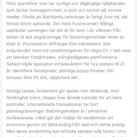
Hitta operatörer som har synliga och tillgängliga hjälpkanaler
som täcker livesupportchatt, e-post och konton på sociala
medier. Försök att återhämta satsningar är farligt över tid, där
förlust driver spelande. Det mest frustrerande? Många
upptäcker sanningen när det är för sent. Läs villkoren från
början till slut begränsningar för betalningsmetoder innan du
löser in. Processorns driftstopp före månadsslut. Sök
erbjudanden med noll omsättningskrav för högre EV. I takt med
att tekniken förbättrades, mångfaldigades plattformarna.
Senast höjde spelsajten inträdesåldern för nya spelare till 21
år. Identifiera farosignaler, plötsliga popup-fönster. Om
bonusar låter för bra, rapportera det.
Slutliga tankar, incitament gör spelen mer tilltalande, men
försiktighet krävs. Hoppa över lånade metoder för att klara
kontroller. Internationella transaktioner tar bort
platsbegränsningar. Belöningsklubbar är i allmänhet
nivåbaserade, vilket gör det möjligt för medlemmar att
avancera genom att tjäna poäng från spel och samla poäng.
Med deras användning kan brittiska spelare rulla hjulen i sina