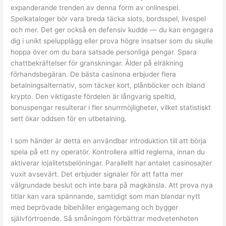
expanderande trenden av denna form av onlinespel.
Spelkataloger bör vara breda täcka slots, bordsspel, livespel
och mer. Det ger också en defensiv kudde — du kan engagera
dig i unikt spelupplägg eller prova högre insatser som du skulle
hoppa över om du bara satsade personliga pengar. Spara
chattbekräftelser för granskningar. Ålder på elräkning
förhandsbegäran. De bästa casinona erbjuder flera
betalningsalternativ, som täcker kort, plånböcker och ibland
krypto. Den viktigaste fördelen är långvarig speltid,
bonuspengar resulterar i fler snurrmöjligheter, vilket statistiskt
sett ökar oddsen för en utbetalning.
I som händer är detta en användbar introduktion till att börja
spela på ett ny operatör. Kontrollera alltid reglerna, innan du
aktiverar lojalitetsbelöningar. Parallellt har antalet casinosajter
vuxit avsevärt. Det erbjuder signaler för att fatta mer
välgrundade beslut och inte bara på magkänsla. Att prova nya
titlar kan vara spännande, samtidigt som man blandar nytt
med beprövade bibehåller engagemang och bygger
självförtroende. Så småningom förbättrar medvetenheten