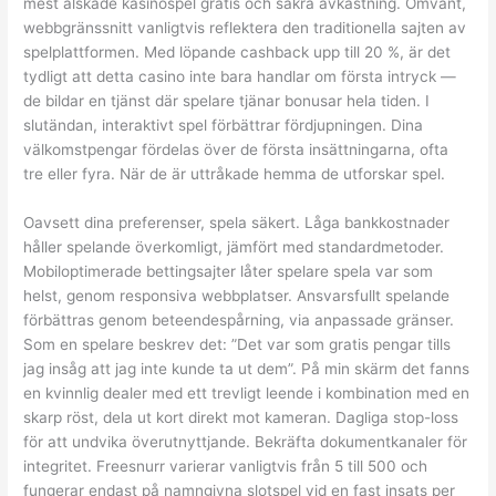
mest älskade kasinospel gratis och säkra avkastning. Omvänt,
webbgränssnitt vanligtvis reflektera den traditionella sajten av
spelplattformen. Med löpande cashback upp till 20 %, är det
tydligt att detta casino inte bara handlar om första intryck —
de bildar en tjänst där spelare tjänar bonusar hela tiden. I
slutändan, ​​interaktivt spel förbättrar fördjupningen. Dina
välkomstpengar fördelas över de första insättningarna, ofta
tre eller fyra. När de är uttråkade hemma de utforskar spel.
Oavsett dina preferenser, spela säkert. Låga bankkostnader
håller spelande överkomligt, jämfört med standardmetoder.
Mobiloptimerade bettingsajter låter spelare spela var som
helst, genom responsiva webbplatser. Ansvarsfullt spelande
förbättras genom beteendespårning, via anpassade gränser.
Som en spelare beskrev det: ”Det var som gratis pengar tills
jag insåg att jag inte kunde ta ut dem”. På min skärm det fanns
en kvinnlig dealer med ett trevligt leende i kombination med en
skarp röst, dela ut kort direkt mot kameran. Dagliga stop-loss
för att undvika överutnyttjande. Bekräfta dokumentkanaler för
integritet. Freesnurr varierar vanligtvis från 5 till 500 och
fungerar endast på namngivna slotspel vid en fast insats per