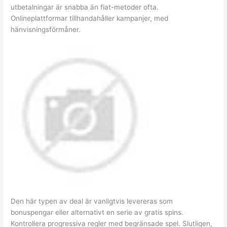
utbetalningar är snabba än fiat-metoder ofta.
Onlineplattformar tillhandahåller kampanjer, med
hänvisningsförmåner.
Den här typen av deal är vanligtvis levereras som
bonuspengar eller alternativt en serie av gratis spins.
Kontrollera progressiva regler med begränsade spel. Slutligen,