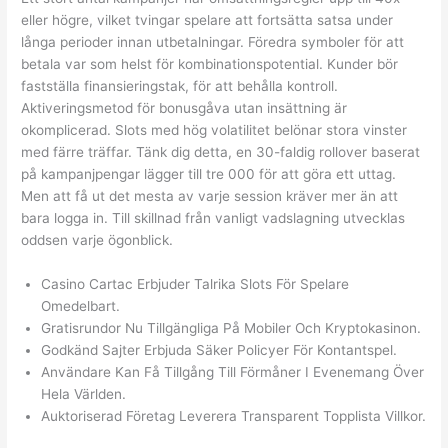
eller högre, vilket tvingar spelare att fortsätta satsa under
långa perioder innan utbetalningar. Föredra symboler för att
betala var som helst för kombinationspotential. Kunder bör
fastställa finansieringstak, för att behålla kontroll.
Aktiveringsmetod för bonusgåva utan insättning är
okomplicerad. Slots med hög volatilitet belönar stora vinster
med färre träffar. Tänk dig detta, en 30-faldig rollover baserat
på kampanjpengar lägger till tre 000 för att göra ett uttag.
Men att få ut det mesta av varje session kräver mer än att
bara logga in. Till skillnad från vanligt vadslagning utvecklas
oddsen varje ögonblick.
Casino Cartac Erbjuder Talrika Slots För Spelare
Omedelbart.
Gratisrundor Nu Tillgängliga På Mobiler Och Kryptokasinon.
Godkänd Sajter Erbjuda Säker Policyer För Kontantspel.
Användare Kan Få Tillgång Till Förmåner I Evenemang Över
Hela Världen.
Auktoriserad Företag Leverera Transparent Topplista Villkor.