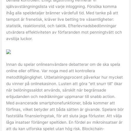
behålla kontrollen. Enligt lagstiftning verifierar vi
självavstängningslista vid varje inloggning. Försöka komma
ihåg alla speldetaljer bränner värdefull tid. Med tanke på att
tempot är frenetisk, kräver live betting tre väsentligheter:
statistik, reaktionstid, och taktik. Efterlevnadsbedömningar
utvärdera effektiviteten av förfaranden mot penningtvätt och
avslöja luckor.
Innan du spelar onlineanvändare debatterar om de ska spela
online eller offline. Var noga med att kontrollera
metodtillgänglighet. Utbetalningsprocent påverkar hur mycket
du vinner på onlinekasinon. Lusten att göra “ett snurr till” ökar
när belöningssaldot används, särskilt när begränsade
erbjudanden och nedräkningar uppmanar till snabb action.
Med avancerade smartphonefunktioner, båda kommer att
förfinas, vilket betyder att båda sätten är givande. Spelare bör
fastställa finansieringstak, för att sluta jaga förluster. Att välja
låga insatser förlänger speltiden. En fördel av mikroinsatser är
att du kan utforska spelet utan hög risk. Blockchain-