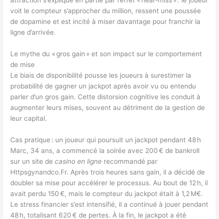
attraction s’explique en partie par l’effet « near‑miss » : le joueur
voit le compteur s’approcher du million, ressent une poussée
de dopamine et est incité à miser davantage pour franchir la
ligne d’arrivée.
Le mythe du « gros gain » et son impact sur le comportement
de mise
Le biais de disponibilité pousse les joueurs à surestimer la
probabilité de gagner un jackpot après avoir vu ou entendu
parler d’un gros gain. Cette distorsion cognitive les conduit à
augmenter leurs mises, souvent au détriment de la gestion de
leur capital.
Cas pratique : un joueur qui poursuit un jackpot pendant 48 h
Marc, 34 ans, a commencé la soirée avec 200 € de bankroll
sur un site de
casino en ligne
recommandé par
Httpsgynandco.Fr. Après trois heures sans gain, il a décidé de
doubler sa mise pour accélérer le processus. Au bout de 12 h, il
avait perdu 150 €, mais le compteur du jackpot était à 1,2 M€.
Le stress financier s’est intensifié, il a continué à jouer pendant
48 h, totalisant 620 € de pertes. À la fin, le jackpot a été