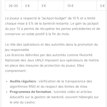
26‑30
0 €
5 €
10 €
0 €
Le joueur a respecté le “jackpot‑budget” de 10 % et a limité
chaque mise à 5 % de la bankroll restante. Le gain du jackpot
du jour 13 a permis de récupérer les pertes précédentes et de
conserver un solde positif à la fin du mois.
Le rôle des opérateurs et des autorités dans la promotion du
jeu responsable
Les licences délivrées par des autorités comme l’Autorité
Nationale des Jeux (ANJ) imposent aux opérateurs de mettre
en place des mesures de protection du joueur. Elles
comprennent :
Audits réguliers
: vérification de la transparence des
algorithmes RNG et du respect des limites de mise.
Programmes de formation
: tutoriels vidéo et articles
éducatifs sur la gestion de bankroll, souvent hébergés sur
le site du casino.