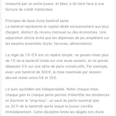
remporté par un autre joueur, et Marc a dû faire face à une
facture de crédit inattendue.
Principes de base d’une bankroll saine
La bankroll représente le capital dédié exclusivement aux jeux
d’argent, distinct du revenu mensuel ou des économies. Une
séparation stricte évite que les dépenses de jeu empiètent sur
les besoins essentiels (loyer, factures, alimentation).
La règle du 1 %–5 % est un repère simple : ne jamais miser plus
de 1 % de la bankroll totale sur une seule session, et ne jamais
dépasser 5 % sur une série de paris consécutifs. Par exemple,
avec une bankroll de 500 €, la mise maximale par session
devrait rester entre 5 € et 25 €.
Le suivi quotidien est indispensable. Noter chaque mise,
chaque gain et chaque perte permet d’identifier les tendances
et d’activer le “stop‑loss” : un seuil de perte maximal (par
ex. 20 % de la bankroll) après lequel le joueur s’arrête
immédiatement. Cette discipline limite les dégâts lors d’une