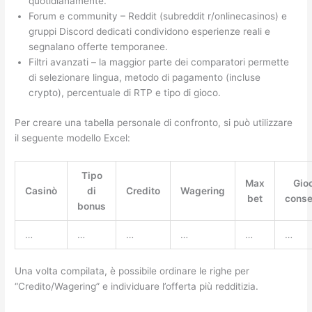
quotidianamente.
Forum e community – Reddit (subreddit r/onlinecasinos) e
gruppi Discord dedicati condividono esperienze reali e
segnalano offerte temporanee.
Filtri avanzati – la maggior parte dei comparatori permette
di selezionare lingua, metodo di pagamento (incluse
crypto), percentuale di RTP e tipo di gioco.
Per creare una tabella personale di confronto, si può utilizzare
il seguente modello Excel:
Tipo
Max
Gio
Casinò
di
Credito
Wagering
bet
conse
bonus
…
…
…
…
…
…
Una volta compilata, è possibile ordinare le righe per
“Credito/Wagering” e individuare l’offerta più redditizia.