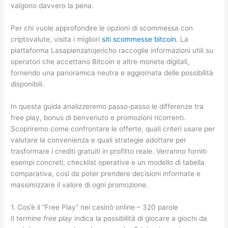
valgono davvero la pena.
Per chi vuole approfondire le opzioni di scommessa con
criptovalute, visita i migliori
siti scommesse bitcoin
. La
piattaforma Lasapienzatojericho raccoglie informazioni utili su
operatori che accettano Bitcoin e altre monete digitali,
fornendo una panoramica neutra e aggiornata delle possibilità
disponibili.
In questa guida analizzeremo passo‑passo le differenze tra
free play, bonus di benvenuto e promozioni ricorrenti.
Scopriremo come confrontare le offerte, quali criteri usare per
valutare la convenienza e quali strategie adottare per
trasformare i crediti gratuiti in profitto reale. Verranno forniti
esempi concreti, checklist operative e un modello di tabella
comparativa, così da poter prendere decisioni informate e
massimizzare il valore di ogni promozione.
1. Cos’è il “Free Play” nei casinò online – 320 parole
Il termine
free play
indica la possibilità di giocare a giochi da