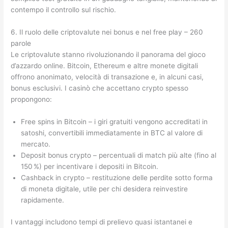
contempo il controllo sul rischio.
6. Il ruolo delle criptovalute nei bonus e nel free play – 260
parole
Le criptovalute stanno rivoluzionando il panorama del gioco
d’azzardo online. Bitcoin, Ethereum e altre monete digitali
offrono anonimato, velocità di transazione e, in alcuni casi,
bonus esclusivi. I casinò che accettano crypto spesso
propongono:
Free spins in Bitcoin – i giri gratuiti vengono accreditati in
satoshi, convertibili immediatamente in BTC al valore di
mercato.
Deposit bonus crypto – percentuali di match più alte (fino al
150 %) per incentivare i depositi in Bitcoin.
Cashback in crypto – restituzione delle perdite sotto forma
di moneta digitale, utile per chi desidera reinvestire
rapidamente.
I vantaggi includono tempi di prelievo quasi istantanei e