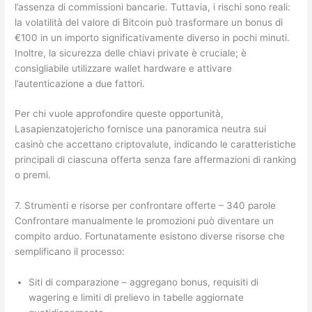
l’assenza di commissioni bancarie. Tuttavia, i rischi sono reali:
la volatilità del valore di Bitcoin può trasformare un bonus di
€100 in un importo significativamente diverso in pochi minuti.
Inoltre, la sicurezza delle chiavi private è cruciale; è
consigliabile utilizzare wallet hardware e attivare
l’autenticazione a due fattori.
Per chi vuole approfondire queste opportunità,
Lasapienzatojericho fornisce una panoramica neutra sui
casinò che accettano criptovalute, indicando le caratteristiche
principali di ciascuna offerta senza fare affermazioni di ranking
o premi.
7. Strumenti e risorse per confrontare offerte – 340 parole
Confrontare manualmente le promozioni può diventare un
compito arduo. Fortunatamente esistono diverse risorse che
semplificano il processo:
Siti di comparazione – aggregano bonus, requisiti di
wagering e limiti di prelievo in tabelle aggiornate