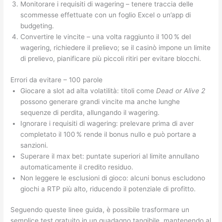
Monitorare i requisiti di wagering – tenere traccia delle
scommesse effettuate con un foglio Excel o un’app di
budgeting.
Convertire le vincite – una volta raggiunto il 100 % del
wagering, richiedere il prelievo; se il casinò impone un limite
di prelievo, pianificare più piccoli ritiri per evitare blocchi.
Errori da evitare – 100 parole
Giocare a slot ad alta volatilità: titoli come
Dead or Alive 2
possono generare grandi vincite ma anche lunghe
sequenze di perdita, allungando il wagering.
Ignorare i requisiti di wagering: prelevare prima di aver
completato il 100 % rende il bonus nullo e può portare a
sanzioni.
Superare il max bet: puntate superiori al limite annullano
automaticamente il credito residuo.
Non leggere le esclusioni di gioco: alcuni bonus escludono
giochi a RTP più alto, riducendo il potenziale di profitto.
Seguendo queste linee guida, è possibile trasformare un
semplice test gratuito in un guadagno tangibile, mantenendo al