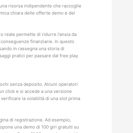
 una risorsa indipendente che raccoglie
mica chiara delle offerte demo e dei
ro reale permette di ridurre l’ansia da
 di conseguenze finanziarie. In questo
sando in rassegna una storia di
ssaggi pratici per passare dal free play
giochi senza deposito. Alcuni operatori
un click e si accede a una versione
erificare la volatilità di una slot prima
pagina di registrazione. Ad esempio,
pone una demo di 100 giri gratuiti su