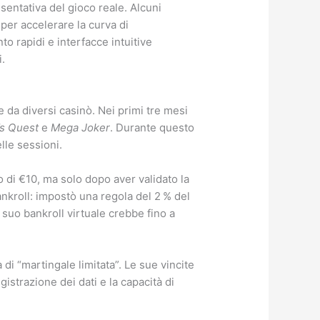
entativa del gioco reale. Alcuni
 per accelerare la curva di
o rapidi e interfacce intuitive
.
 da diversi casinò. Nei primi tre mesi
s Quest
e
Mega Joker
. Durante questo
lle sessioni.
di €10, ma solo dopo aver validato la
ankroll: impostò una regola del 2 % del
l suo bankroll virtuale crebbe fino a
di “martingale limitata”. Le sue vincite
gistrazione dei dati e la capacità di