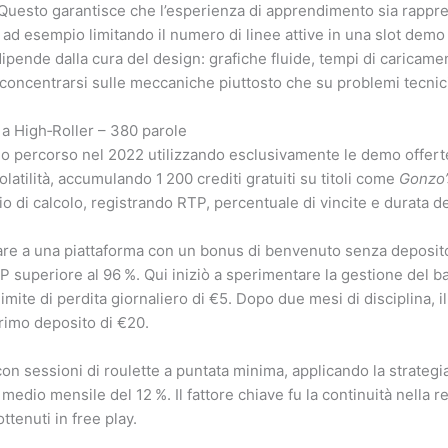
Questo garantisce che l’esperienza di apprendimento sia rappres
, ad esempio limitando il numero di linee attive in una slot demo
pende dalla cura del design: grafiche fluide, tempi di caricament
 concentrarsi sulle meccaniche piuttosto che su problemi tecnici
 a High‑Roller – 380 parole
suo percorso nel 2022 utilizzando esclusivamente le demo offerte
olatilità, accumulando 1 200 crediti gratuiti su titoli come
Gonzo’
io di calcolo, registrando RTP, percentuale di vincite e durata de
re a una piattaforma con un bonus di benvenuto senza deposito 
P superiore al 96 %. Qui iniziò a sperimentare la gestione del b
imite di perdita giornaliero di €5. Dopo due mesi di disciplina, i
 primo deposito di €20.
n sessioni di roulette a puntata minima, applicando la strategia 
edio mensile del 12 %. Il fattore chiave fu la continuità nella re
ottenuti in free play.