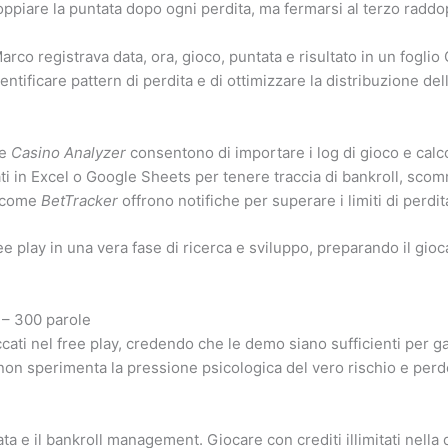
oppiare la puntata dopo ogni perdita, ma fermarsi al terzo raddop
rco registrava data, ora, gioco, puntata e risultato in un foglio
entificare pattern di perdita e di ottimizzare la distribuzione del
me
Casino Analyzer
consentono di importare i log di gioco e calc
ti in Excel o Google Sheets per tenere traccia di bankroll, scomm
i come
BetTracker
offrono notifiche per superare i limiti di perdita
ree play in una vera fase di ricerca e sviluppo, preparando il gioc
i – 300 parole
ati nel free play, credendo che le demo siano sufficienti per ga
 non sperimenta la pressione psicologica del vero rischio e perde
tata e il bankroll management. Giocare con crediti illimitati nel