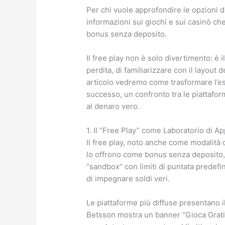
Per chi vuole approfondire le opzioni di
informazioni sui giochi e sui casinò c
bonus senza deposito.
Il free play non è solo divertimento: è i
perdita, di familiarizzare con il layout 
articolo vedremo come trasformare l’es
successo, un confronto tra le piattaforme
al denaro vero.
1. Il “Free Play” come Laboratorio di 
Il free play, noto anche come modalità d
lo offrono come bonus senza deposito, a
“sandbox” con limiti di puntata predefini
di impegnare soldi veri.
Le piattaforme più diffuse presentano il
Betsson mostra un banner “Gioca Gratis