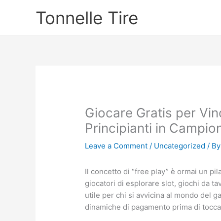
Skip
Tonnelle Tire
to
content
Giocare Gratis per Vi
Principianti in Campio
Leave a Comment
/
Uncategorized
/ B
Il concetto di “free play” è ormai un pi
giocatori di esplorare slot, giochi da t
utile per chi si avvicina al mondo del g
dinamiche di pagamento prima di toccare