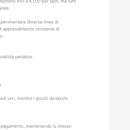
mettono fino a €1,00 per spin, ma tutti
eale.
o sperimentare diverse linee di
 di apprendimento consente di
o.
tilità variabile.
o.
di veri, mentre i giochi da tavolo
 a pagamento, mantenendo lo stesso