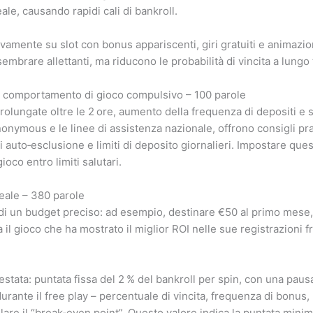
ale, causando rapidi cali di bankroll.
ivamente su slot con bonus appariscenti, giri gratuiti e animazio
embrare allettanti, ma riducono le probabilità di vincita a lungo
n comportamento di gioco compulsivo – 100 parole
rolungate oltre le 2 ore, aumento della frequenza di depositi e s
mous e le linee di assistenza nazionale, offrono consigli pratici
i auto‑esclusione e limiti di deposito giornalieri. Impostare ques
oco entro limiti salutari.
Reale – 380 parole
e di un budget preciso: ad esempio, destinare €50 al primo mese,
l gioco che ha mostrato il miglior ROI nelle sue registrazioni f
stata: puntata fissa del 2 % del bankroll per spin, con una pausa
e durante il free play – percentuale di vincita, frequenza di bon
colare il “break‑even point”. Questo valore indica la puntata mini