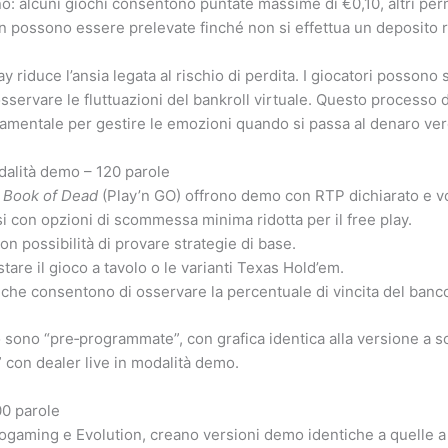
ano: alcuni giochi consentono puntate massime di €0,10, altri per
n possono essere prelevate finché non si effettua un deposito r
lay riduce l’ansia legata al rischio di perdita. I giocatori posson
osservare le fluttuazioni del bankroll virtuale. Questo processo
ndamentale per gestire le emozioni quando si passa al denaro ver
modalità demo – 120 parole
o
Book of Dead
(Play’n GO) offrono demo con RTP dichiarato e vola
i con opzioni di scommessa minima ridotta per il free play.
on possibilità di provare strategie di base.
estare il gioco a tavolo o le varianti Texas Hold’em.
he consentono di osservare la percentuale di vincita del banc
 sono “pre‑programmate”, con grafica identica alla versione a sol
 con dealer live in modalità demo.
100 parole
crogaming e Evolution, creano versioni demo identiche a quelle