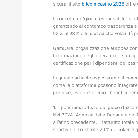
sicura, il sito
bitcoin casino 2026
offre 
Il concetto di “gioco responsabile” si 
garantendo al contempo trasparenza e c
92 % al 98 % e le slot ad alta volatilit
GamCare, organizzazione europea con s
la formazione degli operatori. Il suo a
certificazione per i dipendenti dei casi
In questo articolo esploreremo il pano
come le piattaforme possono integrare l
precoce, evidenzieremo i benefici per 
1. Il panorama attuale del gioco d’azzardo
Nel 2024 l’Agenzia delle Dogane e dei M
all’anno precedente. Il fatturato totale
sportive e il restante 20 % da poker e gi