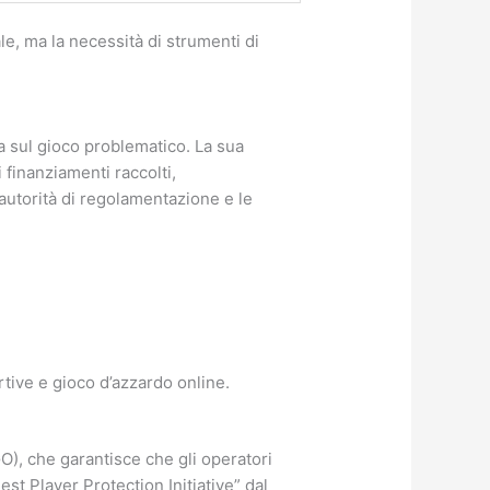
ale, ma la necessità di strumenti di
a sul gioco problematico. La sua
i finanziamenti raccolti,
e autorità di regolamentazione e le
ive e gioco d’azzardo online.
), che garantisce che gli operatori
st Player Protection Initiative” dal