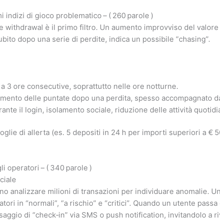
i indizi di gioco problematico – ( 260 parole )
 e withdrawal è il primo filtro. Un aumento improvviso del valore
ubito dopo una serie di perdite, indica un possibile “chasing”.
a 3 ore consecutive, soprattutto nelle ore notturne.
ento delle puntate dopo una perdita, spesso accompagnato da r
ante il login, isolamento sociale, riduzione delle attività quotidi
ie di allerta (es. 5 depositi in 24 h per importi superiori a € 5
i operatori – ( 340 parole )
iciale
no analizzare milioni di transazioni per individuare anomalie. U
ri in “normali”, “a rischio” e “critici”. Quando un utente passa da
gio di “check‑in” via SMS o push notification, invitandolo a rive