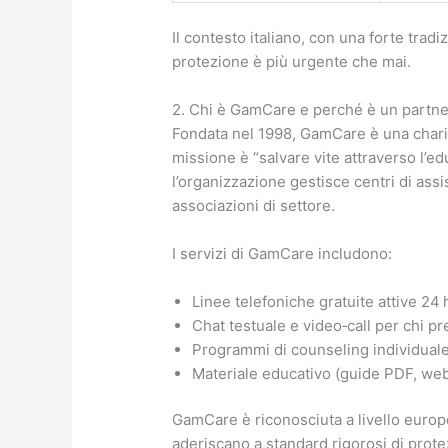
Il contesto italiano, con una forte tradi
protezione è più urgente che mai.
2. Chi è GamCare e perché è un partner 
Fondata nel 1998, GamCare è una charit
missione è “salvare vite attraverso l’edu
l’organizzazione gestisce centri di assi
associazioni di settore.
I servizi di GamCare includono:
Linee telefoniche gratuite attive 24 h
Chat testuale e video‑call per chi pr
Programmi di counseling individuale
Materiale educativo (guide PDF, webi
GamCare è riconosciuta a livello europ
aderiscano a standard rigorosi di prote