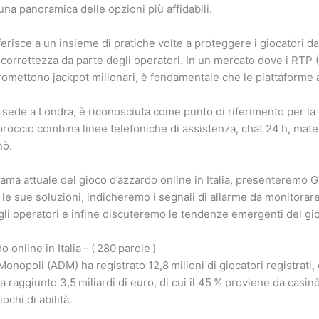
una panoramica delle opzioni più affidabili.
riferisce a un insieme di pratiche volte a proteggere i giocatori
orrettezza da parte degli operatori. In un mercato dove i RTP (
à promettono jackpot milionari, è fondamentale che le piattaforme
ede a Londra, è riconosciuta come punto di riferimento per la 
pproccio combina linee telefoniche di assistenza, chat 24 h, mat
nò.
rama attuale del gioco d’azzardo online in Italia, presenteremo 
e sue soluzioni, indicheremo i segnali di allarme da monitorare,
gli operatori e infine discuteremo le tendenze emergenti del gi
 online in Italia – ( 280 parole )
onopoli (ADM) ha registrato 12,8 milioni di giocatori registrati
 ha raggiunto 3,5 miliardi di euro, di cui il 45 % proviene da cas
ochi di abilità.