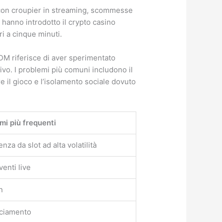
e con croupier in streaming, scommesse
 hanno introdotto il crypto casino
i a cinque minuti.
l’ADM riferisce di aver sperimentato
sivo. I problemi più comuni includono il
re il gioco e l’isolamento sociale dovuto
mi più frequenti
nza da slot ad alta volatilità
enti live
n
acciamento