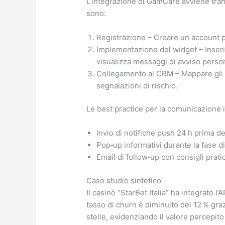
L’integrazione di GamCare avviene trami
sono:
Registrazione – Creare un account p
Implementazione del widget – Inserire
visualizza messaggi di avviso persona
Collegamento al CRM – Mappare gli ID
segnalazioni di rischio.
Le best practice per la comunicazione 
Invio di notifiche push 24 h prima d
Pop‑up informativi durante la fase d
Email di follow‑up con consigli prati
Caso studio sintetico
Il casinò “StarBet Italia” ha integrato 
tasso di churn è diminuito del 12 % graz
stelle, evidenziando il valore percepito