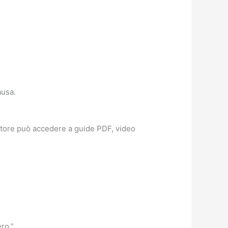
ausa.
atore può accedere a guide PDF, video
ro.”