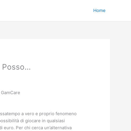
Home
a Posso…
di GamCare
ce passatempo a vero e proprio fenomeno
ssibilità di giocare in qualsiasi
i euro. Per chi cerca un’alternativa