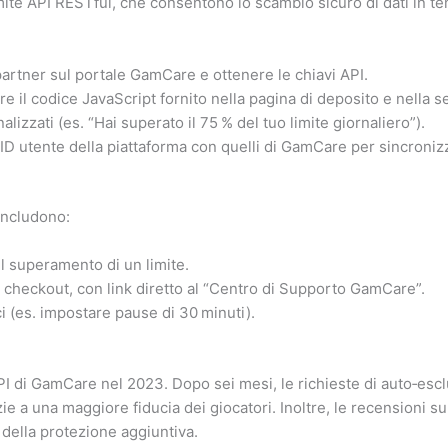
te API RESTful, che consentono lo scambio sicuro di dati in temp
artner sul portale GamCare e ottenere le chiavi API.
 il codice JavaScript fornito nella pagina di deposito e nella sez
lizzati (es. “Hai superato il 75 % del tuo limite giornaliero”).
 utente della piattaforma con quelli di GamCare per sincronizza
includono:
el superamento di un limite.
i checkout, con link diretto al “Centro di Supporto GamCare”.
ci (es. impostare pause di 30 minuti).
l’API di GamCare nel 2023. Dopo sei mesi, le richieste di auto‑e
ie a una maggiore fiducia dei giocatori. Inoltre, le recensioni s
 della protezione aggiuntiva.