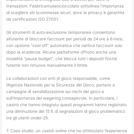
transazioni. Fabbricamuseocioccolato sottolinea l’importanza
di scegliere siti scommesse sicuri, dove la privacy è garantita
da certificazioni ISO 27001.
Gli strumenti di auto‑esclusione temporanea consentono
all’utente di bloccare l’account per periodi da 24 ore a 6 mesi,
con opzione “cool‑off” automatica che riattiva l’account solo
dopo la scadenza. Alcune piattaforme offrono anche una
modalità “pause budget”, che blocca tutti i depositi finché
l’utente non rimuove manualmente il limite.
Le collaborazioni con enti di gioco responsabile, come
l’Agenzia Nazionale per la Sicurezza del Gioco, portano a
campagne di sensibilizzazione sui rischi del gioco e
sull’importanza del wagering consapevole. In particolare, i
casinò che hanno integrato questi programmi hanno registrato
una diminuzione del 15 % di segnalazioni di gioco problematico
tra gli utenti under‑25.
7. Caso studio: un casinò online che ha ottimizzato l’esperienza