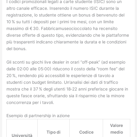
I codici promozionali legati a carte studente (ISIC) sono un
altro canale efficace. Inserendo il numero ISIC durante la
registrazione, lo studente ottiene un bonus di benvenuto del
10 % su tutti i depositi per i primi tre mesi, con un limite
massimo di € 30. Fabbricamuseocioccolato ha recensito
diverse offerte di questo tipo, evidenziando che le piattaforme
più trasparenti indicano chiaramente la durata e le condizioni
del bonus.
Gli sconti su giochi live dealer in orari “off‑peak” (ad esempio
dalle 02:00 alle 05:00) riducono il costo della “room fee” del
20 %, rendendo più accessibili le esperienze di tavolo a
studenti con budget limitato. Un’analisi dei dati di traffico
mostra che il 37 % degli utenti 18‑22 anni preferisce giocare in
queste fasce orarie, sfruttando sia il risparmio che la minore
concorrenza per i tavoli.
Esempio di partnership in azione
Valore
Tipo di
Codice
medio
Università