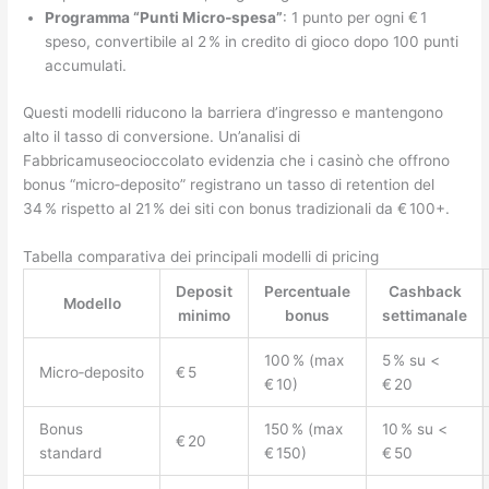
Programma “Punti Micro‑spesa”
: 1 punto per ogni € 1
speso, convertibile al 2 % in credito di gioco dopo 100 punti
accumulati.
Questi modelli riducono la barriera d’ingresso e mantengono
alto il tasso di conversione. Un’analisi di
Fabbricamuseocioccolato evidenzia che i casinò che offrono
bonus “micro‑deposito” registrano un tasso di retention del
34 % rispetto al 21 % dei siti con bonus tradizionali da € 100+.
Tabella comparativa dei principali modelli di pricing
Deposit
Percentuale
Cashback
Modello
minimo
bonus
settimanale
100 % (max
5 % su <
Micro‑deposito
€ 5
€ 10)
€ 20
Bonus
150 % (max
10 % su <
€ 20
standard
€ 150)
€ 50