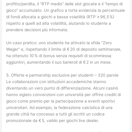
profitto/perdita, il “RTP medio” delle slot giocate e il “tempo di
gioco” accumulato. Un grafico a torta evidenzia la percentuale
di fondi allocata a giochi a bassa volatilità (RTP ≥ 96,5 %)
rispetto a quelli ad alta volatilità, aiutando lo studente a
prendere decisioni più informate.
Un caso pratico: uno studente ha attivato la sfida “Zero
Wager” e, rispettando il limite di € 20 di deposito settimanale,
ha ottenuto 10 % di bonus senza requisiti di scommessa
aggiuntivi, aumentando il suo bankroll di € 2 in un mese.
5. Offerte e partnership esclusive per studenti – 320 parole
Le collaborazioni con istituzioni accademiche stanno
diventando un vero punto di differenziazione. Alcuni casinò
hanno siglato convenzioni con università per offrire crediti di
gioco come premio per la partecipazione a eventi sportivi
universitari. Ad esempio, la federazione calcistica di una
grande città ha concesso a tutti gli iscritti un codice
promozionale da € 5, valido per giochi live dealer.