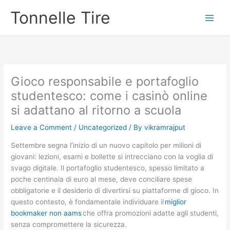
Skip
Tonnelle Tire
to
content
Gioco responsabile e portafoglio
studentesco: come i casinò online
si adattano al ritorno a scuola
Leave a Comment
/
Uncategorized
/ By
vikramrajput
Settembre segna l’inizio di un nuovo capitolo per milioni di
giovani: lezioni, esami e bollette si intrecciano con la voglia di
svago digitale. Il portafoglio studentesco, spesso limitato a
poche centinaia di euro al mese, deve conciliare spese
obbligatorie e il desiderio di divertirsi su piattaforme di gioco. In
questo contesto, è fondamentale individuare il
miglior
bookmaker non aams
che offra promozioni adatte agli studenti,
senza compromettere la sicurezza.