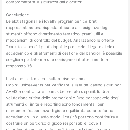
compromettere la sicurezza dei giocatori.
Conclusione
Le slot stagionali e i loyalty program ben calibrati
rappresentano una risposta efficace alle esigenze degli
studenti: offrono divertimento tematico, premi utili e
meccanismi di controllo del budget. Analizzando le offerte
“back‑to‑school”, i punti doppi, le promozioni legate al ciclo
accademico e gli strumenti di gestione del bankroll, è possibile
scegliere piattaforme che coniugano intrattenimento e
responsabilità.
Invitiamo i lettori a consultare risorse come
Cop28Eusideevents per verificare la lista dei casino sicuri non
AAMS e confrontare i bonus benvenuto disponibili. Una
valutazione critica delle promozioni e l’uso consapevole degli
strumenti di limite e reporting sono fondamentali per
mantenere l’esperienza di gioco equilibrata durante l’anno
accademico. In questo modo, i casinò possono contribuire a
costruire un percorso di gioco responsabile, dove il
divertimento non entra in conflitto con gli studi né con le