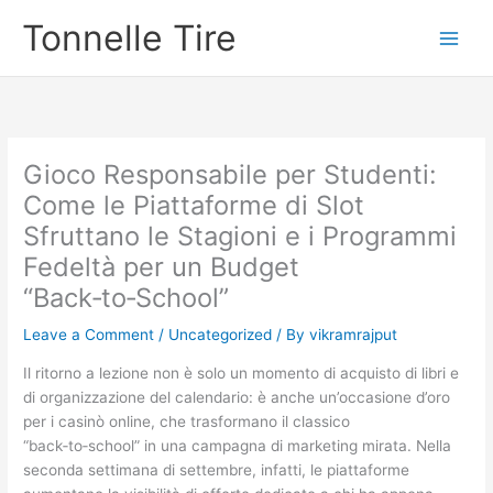
Skip
Tonnelle Tire
to
content
Gioco Responsabile per Studenti:
Come le Piattaforme di Slot
Sfruttano le Stagioni e i Programmi
Fedeltà per un Budget
“Back‑to‑School”
Leave a Comment
/
Uncategorized
/ By
vikramrajput
Il ritorno a lezione non è solo un momento di acquisto di libri e
di organizzazione del calendario: è anche un’occasione d’oro
per i casinò online, che trasformano il classico
“back‑to‑school” in una campagna di marketing mirata. Nella
seconda settimana di settembre, infatti, le piattaforme