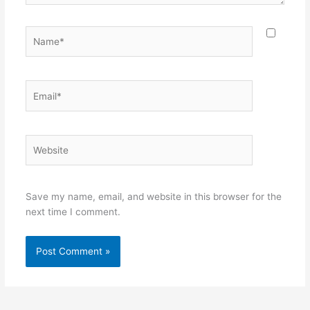
Name*
Email*
Website
Save my name, email, and website in this browser for the
next time I comment.