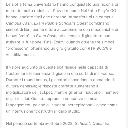
Le slot a tema universitario hanno conquistato una nicchia di
mercato molto redditizia. Provider come NetEnt e Play’n GO
hanno lanciato titoli che ricreano l’atmosfera di un campus:
Campus Cash
,
Exam Rush
e
Scholar’s Quest
combinano
simboli di libri, penne e tute accademiche con meccaniche di
bonus “voto”. In
Exam Rush
, ad esempio, il giocatore può
attivare la funzione “Final Exam” quando ottiene tre simboli
“professore”, ottenendo un giro gratuito con RTP 96,5% e
volatilità media.
Il valore aggiunto di queste slot risiede nella capacità di
trasformare l’esperienza di gioco in una sorta di mini‑corso.
Durante i round bonus, i giocatori rispondono a domande di
cultura generale; le risposte corrette aumentano il
moltiplicatore del jackpot, mentre gli errori riducono il numero
di giri residui. Questo approccio educativo stimola
l’engagement, poiché gli studenti percepiscono il gioco come
un’interruzione “costruttiva” dallo studio.
Nel periodo settembre‑ottobre 2023,
Scholar’s Quest
ha