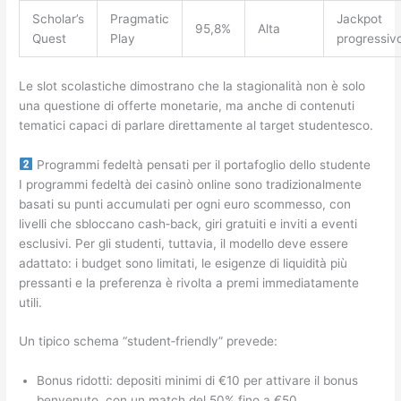
Scholar’s
Pragmatic
Jackpot
95,8%
Alta
Quest
Play
progressiv
Le slot scolastiche dimostrano che la stagionalità non è solo
una questione di offerte monetarie, ma anche di contenuti
tematici capaci di parlare direttamente al target studentesco.
Programmi fedeltà pensati per il portafoglio dello studente
I programmi fedeltà dei casinò online sono tradizionalmente
basati su punti accumulati per ogni euro scommesso, con
livelli che sbloccano cash‑back, giri gratuiti e inviti a eventi
esclusivi. Per gli studenti, tuttavia, il modello deve essere
adattato: i budget sono limitati, le esigenze di liquidità più
pressanti e la preferenza è rivolta a premi immediatamente
utili.
Un tipico schema “student‑friendly” prevede:
Bonus ridotti: depositi minimi di €10 per attivare il bonus
benvenuto, con un match del 50% fino a €50.