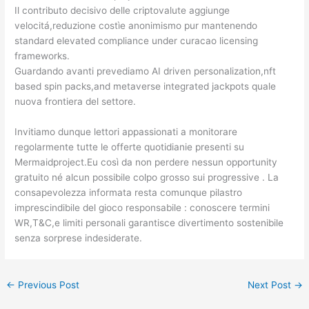
Il contributo decisivo delle criptovalute aggiunge
velocitá,reduzione costìe anonimismo pur mantenendo
standard elevated compliance under curacao licensing
frameworks.
Guardando avanti prevediamo AI driven personalization,nft
based spin packs,and metaverse integrated jackpots quale
nuova frontiera del settore.
Invitiamo dunque lettori appassionati a monitorare
regolarmente tutte le offerte quotidianie presenti su
Mermaidproject.Eu così da non perdere nessun opportunity
gratuito né alcun possibile colpo grosso sui progressive . La
consapevolezza informata resta comunque pilastro
imprescindibile del gioco responsabile : conoscere termini
WR,T&C,e limiti personali garantisce divertimento sostenibile
senza sorprese indesiderate.
←
Previous Post
Next Post
→