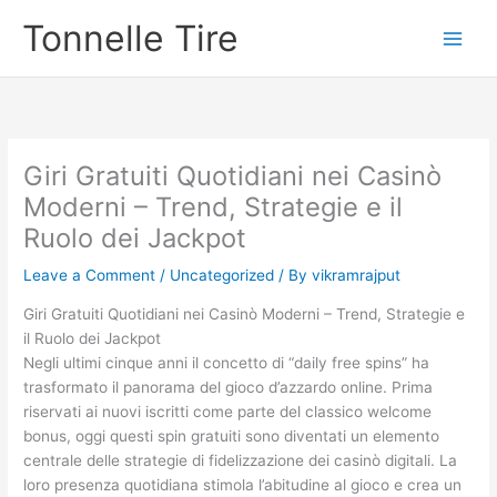
Skip
Tonnelle Tire
to
content
Giri Gratuiti Quotidiani nei Casinò
Moderni – Trend, Strategie e il
Ruolo dei Jackpot
Leave a Comment
/
Uncategorized
/ By
vikramrajput
Giri Gratuiti Quotidiani nei Casinò Moderni – Trend, Strategie e
il Ruolo dei Jackpot
Negli ultimi cinque anni il concetto di “daily free spins” ha
trasformato il panorama del gioco d’azzardo online. Prima
riservati ai nuovi iscritti come parte del classico welcome
bonus, oggi questi spin gratuiti sono diventati un elemento
centrale delle strategie di fidelizzazione dei casinò digitali. La
loro presenza quotidiana stimola l’abitudine al gioco e crea un