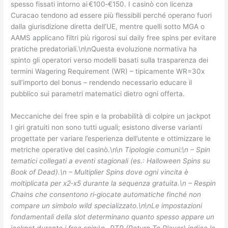
spesso fissati intorno ai €100‑€150. I casinò con licenza
Curacao tendono ad essere più flessibili perché operano fuori
dalla giurisdizione diretta dell’UE, mentre quelli sotto MGA o
AAMS applicano filtri più rigorosi sui daily free spins per evitare
pratiche predatoriali.\n\nQuesta evoluzione normativa ha
spinto gli operatori verso modelli basati sulla trasparenza dei
termini Wagering Requirement (WR) – tipicamente WR=30x
sull’importo del bonus – rendendo necessario educare il
pubblico sui parametri matematici dietro ogni offerta.
Meccaniche dei free spin e la probabilità di colpire un jackpot
I giri gratuiti non sono tutti uguali; esistono diverse varianti
progettate per variare l’esperienza dell’utente e ottimizzare le
metriche operative del casinò.\n\n
Tipologie comuni:\n – Spin
tematici collegati a eventi stagionali (es.: Halloween Spins su
Book of Dead).\n – Multiplier Spins dove ogni vincita è
moltiplicata per x2‑x5 durante la sequenza gratuita.\n – Respin
Chains che consentono ri‑giocate automatiche finché non
compare un simbolo wild specializzato.\n\nLe impostazioni
fondamentali della slot determinano quanto spesso appare un