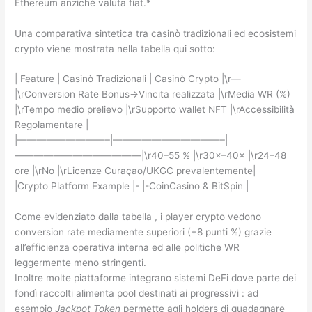
Ethereum anziché valuta fiat.*
Una comparativa sintetica tra casinò tradizionali ed ecosistemi
crypto viene mostrata nella tabella qui sotto:
| Feature | Casinò Tradizionali | Casinò Crypto |\r—
|\rConversion Rate Bonus→Vincita realizzata |\rMedia WR (%)
|\rTempo medio prelievo |\rSupporto wallet NFT |\rAccessibilità
Regolamentare |
|—————————–|———————————–|
—————————————|\r40–55 % |\r30×–40× |\r24–48
ore |\rNo |\rLicenze Curaçao/UKGC prevalentemente|
|Crypto Platform Example |- |-CoinCasino & BitSpin |
Come evidenziato dalla tabella , i player crypto vedono
conversion rate mediamente superiori (+8 punti %) grazie
all’efficienza operativa interna ed alle politiche WR
leggermente meno stringenti.
Inoltre molte piattaforme integrano sistemi DeFi dove parte dei
fondì raccolti alimenta pool destinati ai progressivi : ad
esempio
Jackpot Token
permette agli holders di guadagnare