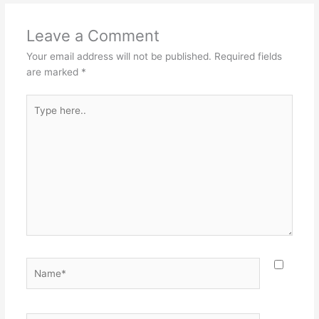
Leave a Comment
Your email address will not be published.
Required fields
are marked
*
Type
here..
Name*