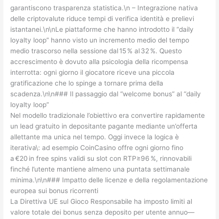
garantiscono trasparenza statistica.\n – Integrazione nativa
delle criptovalute riduce tempi di verifica identità e prelievi
istantanei.\n\nLe piattaforme che hanno introdotto il “daily
loyalty loop” hanno visto un incremento medio del tempo
medio trascorso nella sessione dal 15 % al 32 %. Questo
accrescimento è dovuto alla psicologia della ricompensa
interrotta: ogni giorno il giocatore riceve una piccola
gratificazione che lo spinge a tornare prima della
scadenza.\n\n### Il passaggio dal “welcome bonus” al “daily
loyalty loop”
Nel modello tradizionale l’obiettivo era convertire rapidamente
un lead gratuito in depositante pagante mediante un’offerta
allettante ma unica nel tempo. Oggi invece la logica è
iterativa\: ad esempio CoinCasino offre ogni giorno fino
a €20 in free spins validi su slot con RTP≥96 %, rinnovabili
finché l’utente mantiene almeno una puntata settimanale
minima.\n\n### Impatto delle licenze e della regolamentazione
europea sui bonus ricorrenti
La Direttiva UE sul Gioco Responsabile ha imposto limiti al
valore totale dei bonus senza deposito per utente annuo—