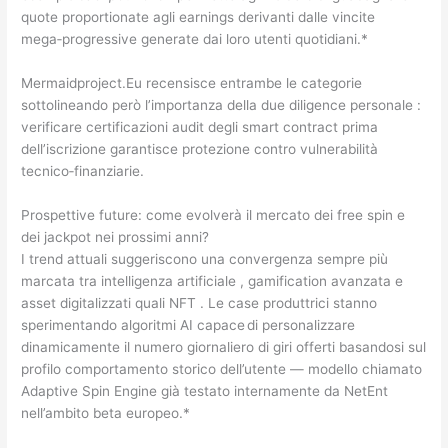
quote proportionate agli earnings derivanti dalle vincite
mega‑progressive generate dai loro utenti quotidiani.*
Mermaidproject.Eu recensisce entrambe le categorie
sottolineando però l’importanza della due diligence personale :
verificare certificazioni audit degli smart contract prima
dell’iscrizione garantisce protezione contro vulnerabilità
tecnico‐finanziarie.
Prospettive future: come evolverà il mercato dei free spin e
dei jackpot nei prossimi anni?
I trend attuali suggeriscono una convergenza sempre più
marcata tra intelligenza artificiale , gamification avanzata e
asset digitalizzati quali NFT . Le case produttrici stanno
sperimentando algoritmi AI capace di personalizzare
dinamicamente il numero giornaliero di giri offerti basandosi sul
profilo comportamento storico dell’utente — modello chiamato
Adaptive Spin Engine già testato internamente da NetEnt
nell’ambito beta europeo.*​