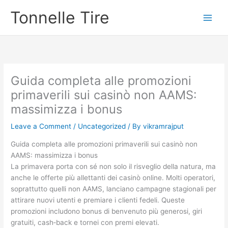
Skip
Tonnelle Tire
to
content
Guida completa alle promozioni
primaverili sui casinò non AAMS:
massimizza i bonus
Leave a Comment
/
Uncategorized
/ By
vikramrajput
Guida completa alle promozioni primaverili sui casinò non
AAMS: massimizza i bonus
La primavera porta con sé non solo il risveglio della natura, ma
anche le offerte più allettanti dei casinò online. Molti operatori,
soprattutto quelli non AAMS, lanciano campagne stagionali per
attirare nuovi utenti e premiare i clienti fedeli. Queste
promozioni includono bonus di benvenuto più generosi, giri
gratuiti, cash‑back e tornei con premi elevati.