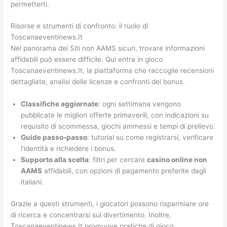
permetterti.
Risorse e strumenti di confronto: il ruolo di
Toscanaeventinews.It
Nel panorama dei Siti non AAMS sicuri, trovare informazioni
affidabili può essere difficile. Qui entra in gioco
Toscanaeventinews.It, la piattaforma che raccoglie recensioni
dettagliate, analisi delle licenze e confronti dei bonus.
Classifiche aggiornate
: ogni settimana vengono
pubblicate le migliori offerte primaverili, con indicazioni su
requisito di scommessa, giochi ammessi e tempi di prelievo.
Guide passo‑passo
: tutorial su come registrarsi, verificare
l’identità e richiedere i bonus.
Supporto alla scelta
: filtri per cercare
casino online non
AAMS
affidabili, con opzioni di pagamento preferite dagli
italiani.
Grazie a questi strumenti, i giocatori possono risparmiare ore
di ricerca e concentrarsi sul divertimento. Inoltre,
Toscanaeventinews.It promuove pratiche di gioco