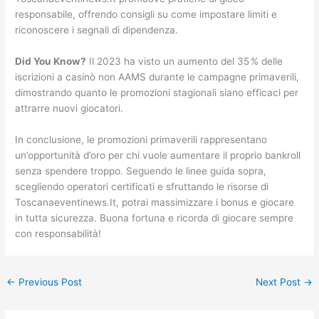
responsabile, offrendo consigli su come impostare limiti e
riconoscere i segnali di dipendenza.
Did You Know?
Il 2023 ha visto un aumento del 35 % delle
iscrizioni a casinò non AAMS durante le campagne primaverili,
dimostrando quanto le promozioni stagionali siano efficaci per
attrarre nuovi giocatori.
In conclusione, le promozioni primaverili rappresentano
un’opportunità d’oro per chi vuole aumentare il proprio bankroll
senza spendere troppo. Seguendo le linee guida sopra,
scegliendo operatori certificati e sfruttando le risorse di
Toscanaeventinews.It, potrai massimizzare i bonus e giocare
in tutta sicurezza. Buona fortuna e ricorda di giocare sempre
con responsabilità!
←
Previous Post
Next Post
→