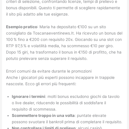
criteri di selezione, confrontando licenze, tempi di prelievo e
bonus disponibili. Questo ti permette di scegliere rapidamente
il sito più adatto alle tue esigenze.
Esempio pratico
: Maria ha depositato €100 su un sito
consigliato da Toscanaeventinews.It. Ha ricevuto un bonus del
100 % fino a €200 con requisito 20x. Giocando su una slot con
RTP 97,5 % e volatilità media, ha scommesso €10 per giro.
Dopo 15 giri, ha trasformato il bonus in €150 di profitto, che ha
potuto prelevare senza superare il requisito.
Errori comuni da evitare durante le promozioni
Anche i giocatori più esperti possono incappare in trappole
nascoste. Ecco gli errori più frequenti:
Ignorare i termini
: molti bonus escludono giochi da tavolo
o live dealer, riducendo le possibilità di soddisfare il
requisito di scommessa.
Scommettere troppo in una volta
: puntate elevate
possono svuotare il bankroll prima di completare il requisito.
Non controllare i limiti di prelievo
: alcuni casinò