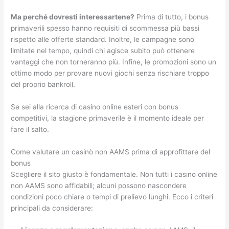
Ma perché dovresti interessartene?
Prima di tutto, i bonus
primaverili spesso hanno requisiti di scommessa più bassi
rispetto alle offerte standard. Inoltre, le campagne sono
limitate nel tempo, quindi chi agisce subito può ottenere
vantaggi che non torneranno più. Infine, le promozioni sono un
ottimo modo per provare nuovi giochi senza rischiare troppo
del proprio bankroll.
Se sei alla ricerca di casino online esteri con bonus
competitivi, la stagione primaverile è il momento ideale per
fare il salto.
Come valutare un casinò non AAMS prima di approfittare del
bonus
Scegliere il sito giusto è fondamentale. Non tutti i casino online
non AAMS sono affidabili; alcuni possono nascondere
condizioni poco chiare o tempi di prelievo lunghi. Ecco i criteri
principali da considerare: