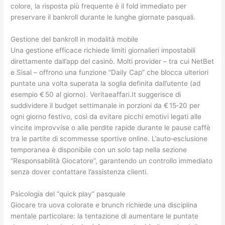
colore, la risposta più frequente è il fold immediato per
preservare il bankroll durante le lunghe giornate pasquali.
Gestione del bankroll in modalità mobile
Una gestione efficace richiede limiti giornalieri impostabili
direttamente dall’app del casinò. Molti provider – tra cui NetBet
e Sisal – offrono una funzione “Daily Cap” che blocca ulteriori
puntate una volta superata la soglia definita dall’utente (ad
esempio € 50 al giorno). Veritaeaffari.It suggerisce di
suddividere il budget settimanale in porzioni da € 15‑20 per
ogni giorno festivo, così da evitare picchi emotivi legati alle
vincite improvvise o alle perdite rapide durante le pause caffè
tra le partite di scommesse sportive online. L’auto‑esclusione
temporanea è disponibile con un solo tap nella sezione
“Responsabilità Giocatore”, garantendo un controllo immediato
senza dover contattare l’assistenza clienti.
Psicologia del “quick play” pasquale
Giocare tra uova colorate e brunch richiede una disciplina
mentale particolare: la tentazione di aumentare le puntate