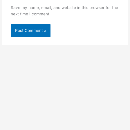
Save my name, email, and website in this browser for the
next time I comment.