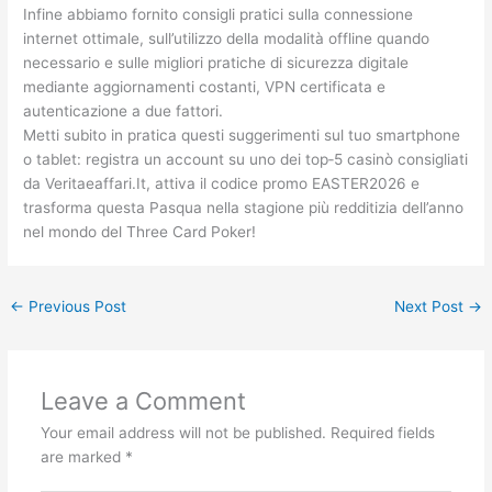
Infine abbiamo fornito consigli pratici sulla connessione
internet ottimale, sull’utilizzo della modalità offline quando
necessario e sulle migliori pratiche di sicurezza digitale
mediante aggiornamenti costanti, VPN certificata e
autenticazione a due fattori.
Metti subito in pratica questi suggerimenti sul tuo smartphone
o tablet: registra un account su uno dei top‑5 casinò consigliati
da Veritaeaffari.It, attiva il codice promo EASTER2026 e
trasforma questa Pasqua nella stagione più redditizia dell’anno
nel mondo del Three Card Poker!
←
Previous Post
Next Post
→
Leave a Comment
Your email address will not be published.
Required fields
are marked
*