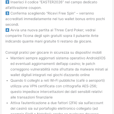
Inserisci il codice “EASTER2026” nel campo dedicato
all’attivazione coupon.
Conferma scegliendo “Ricevi Free Spin” – verranno
accreditati immediatamente nel tuo wallet bonus entro pochi
secondi.
Avvia una nuova partita al Three Card Poker; vedrai
comparire l’icona degli spin gratuiti sopra il pulsante Ante
indicando quante mani gratuite ti restano da giocare.
Consigli pratici per giocare in sicurezza su dispositivi mobili
Mantieni sempre aggiornati sistema operativo Android/iOS
ed eventuali aggiornamenti dell’app casino; le patch
correggono vulnerabilità note sfruttate da malware mirati ai
wallet digitali integrati nei giochi d’azzardo online
Quando ti colleghi a reti Wi‑Fi pubbliche (café o aeroporti)
utilizza una VPN certificata con crittografia AES‑256;
questo impedisce intercettazioni dei dati sensibili relativi
alle transazioni finanziarie
Attiva l’autenticazione a due fattori (2FA) sia sull’account
del casinò sia sul portafoglio elettronico collegato (ad