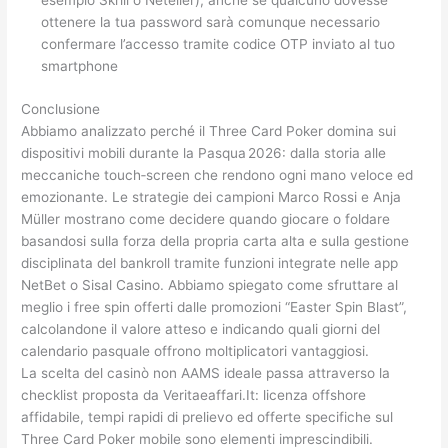
esempio Skrill o Neteller); anche se qualcuno dovesse
ottenere la tua password sarà comunque necessario
confermare l’accesso tramite codice OTP inviato al tuo
smartphone
Conclusione
Abbiamo analizzato perché il Three Card Poker domina sui
dispositivi mobili durante la Pasqua 2026: dalla storia alle
meccaniche touch‑screen che rendono ogni mano veloce ed
emozionante. Le strategie dei campioni Marco Rossi e Anja
Müller mostrano come decidere quando giocare o foldare
basandosi sulla forza della propria carta alta e sulla gestione
disciplinata del bankroll tramite funzioni integrate nelle app
NetBet o Sisal Casino. Abbiamo spiegato come sfruttare al
meglio i free spin offerti dalle promozioni “Easter Spin Blast”,
calcolandone il valore atteso e indicando quali giorni del
calendario pasquale offrono moltiplicatori vantaggiosi.
La scelta del casinò non AAMS ideale passa attraverso la
checklist proposta da Veritaeaffari.It: licenza offshore
affidabile, tempi rapidi di prelievo ed offerte specifiche sul
Three Card Poker mobile sono elementi imprescindibili.