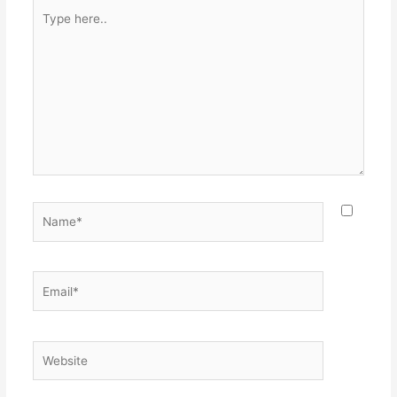
Type
here..
Name*
Email*
Website