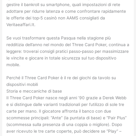
gestire il bankroll su smartphone, quali impostazioni di rete
adottare per ridurre latenza e come confrontare rapidamente
le offerte dei top‑5 casinò non AAMS consigliati da
Veritaeaffari.It.
Se vuoi trasformare questa Pasqua nella stagione più
redditizia dell’anno nel mondo del Three Card Poker, continua a
leggere: troverai consigli pratici passo‑passo per massimizzare
le vincite e giocare in totale sicurezza sul tuo dispositivo
mobile.
Perché il Three Card Poker è il re dei giochi da tavolo su
dispositivi mobili
Storia e meccaniche di base
Il Three Card Poker nasce negli anni ’90 grazie a Derek Webb
e si distingue dalle varianti tradizionali per l’utilizzo di sole tre
carte per mano. Il giocatore affronta il banco con due
scommesse principali: “Ante” (la puntata di base) e “Pair Plus”
(scommessa sulla presenza di una coppia o migliore). Dopo
aver ricevuto le tre carte coperte, può decidere se “Play” –