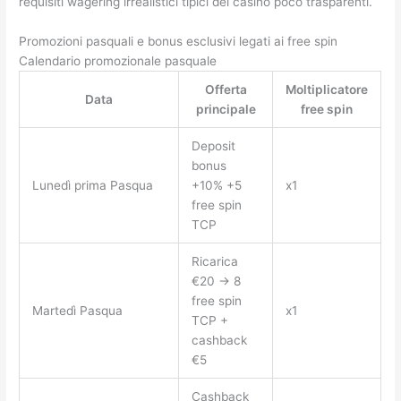
requisiti wagering irrealistici tipici dei casinò poco trasparenti.
Promozioni pasquali e bonus esclusivi legati ai free spin
Calendario promozionale pasquale
Offerta
Moltiplicatore
Data
principale
free spin
Deposit
bonus
Lunedì prima Pasqua
+10% +5
x1
free spin
TCP
Ricarica
€20 → 8
free spin
Martedì Pasqua
x1
TCP +
cashback
€5
Cashback