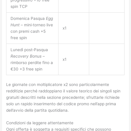
progressivo +10 free
spin TCP
Domenica Pasqua
Egg
Hunt
– mini‑torneo live
x1
con premi cash +5
free spin
Lunedì post‑Pasqua
Recovery Bonus
–
x1
rimborso perdite fino a
€30 +3 free spin
Le giornate con moltiplicatore x2 sono particolarmente
redditizie perché raddoppiano il valore teorico dei singoli spin
gratuiti descritti nella sezione precedente; sfruttarle richiede
solo un rapido inserimento del codice promo nell’app prima
dell’avvio della partita quotidiana.
Condizioni da leggere attentamente
Ogni offerta è soggetta a requisiti specifici che possono