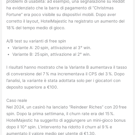
problemi di usabilità: ad esempio, una segnalazione su Reddit
ha evidenziato che la barra di pagamento di “Christmas
Fortune” era poco visibile su dispositivi mobili. Dopo aver
corretto il layout, HotelMajestic ha registrato un aumento del
18 % del tempo medio di gioco.
A/B test su varianti di free spin
Variante A: 20 spin, attivazione al 3° win.
Variante B: 25 spin, attivazione al 2° win.
I risultati hanno mostrato che la Variante B aumentava il tasso
di conversione del 7 % ma incrementava il CPS del 3 %. Dopo
l’analisi, la variante è stata adottata solo per i giocatori con
deposito superiore a €100.
Caso reale
Nel 2024, un casinò ha lanciato “Reindeer Riches” con 20 free
spin. Dopo la prima settimana, il churn rate era del 15 %.
HotelMajestic ha suggerito di aggiungere un mini‑gioco bonus
dopo il 10° spin. L’intervento ha ridotto il churn al 9 % e
aumentato il valore medio per utente di €1,30.