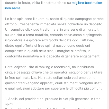
durante le feste, visita il nostro articolo su
migliore bookmaker
non aams
.
Le free spin sono il cuore pulsante di queste campagne perché
offrono un’esperienza immediata senza richiedere un deposito.
Un semplice click può trasformarsi in una serie di giri gratuiti
su una slot a tema natalizio, creando entusiasmo e spingendo
il giocatore a esplorare altri giochi del catalogo. Tuttavia,
dietro ogni offerta di free spin si nascondono decisioni
complesse: la qualità della slot, il margine di profitto, la
conformità normativa e la capacità di generare engagement.
HotelMajestic, sito di ranking e recensioni, ha individuato
cinque passaggi chiave che gli operatori seguono per valutare
le free spin natalizie. Nel resto dell’articolo vedremo come
questi criteri vengano applicati, quali strumenti vengono usati
e quali soluzioni adottare per superare le difficoltà più comuni.
1. Analisi dei provider: chi produce le slot più generose in free
spin?