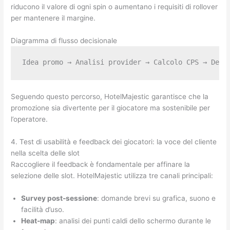
riducono il valore di ogni spin o aumentano i requisiti di rollover
per mantenere il margine.
Diagramma di flusso decisionale
Seguendo questo percorso, HotelMajestic garantisce che la
promozione sia divertente per il giocatore ma sostenibile per
l’operatore.
4. Test di usabilità e feedback dei giocatori: la voce del cliente
nella scelta delle slot
Raccogliere il feedback è fondamentale per affinare la
selezione delle slot. HotelMajestic utilizza tre canali principali:
Survey post‑sessione
: domande brevi su grafica, suono e
facilità d’uso.
Heat‑map
: analisi dei punti caldi dello schermo durante le