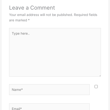
Leave a Comment
Your email address will not be published.
Required fields
are marked
*
Type
here..
Name*
Email*