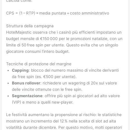
calcola come:
CPS = (1 − RTP) × media puntata + costo amministrativo
Struttura della campagna
HotelMajestic osserva che i casinò più efficienti impostano un
budget mensile di €150 000 per le promozioni natalizie, con un
limite di 50 free spin per utente. Questo evita che un singolo
giocatore consumi l’intero budget.
Tecniche di protezione del margine
Capping
: blocco del numero massimo di vincite derivanti
da free spin (es. €500 per utente).
Bonus rollover
: richiedere un wagering di 20x sul valore
delle vincite ottenute con le free spin.
Segmentazione
: offrire più spin ai giocatori ad alto valore
(VIP) e meno a quelli new‑player.
Le festività aumentano la propensione al rischio: le statistiche
mostrano un incremento del 12 % nella scelta di slot ad alta
volatilità durante dicembre. Per questo motivo, molti operatori