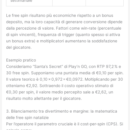
settimanale
Le free spin risultano più economiche rispetto a un bonus
deposito, ma la loro capacità di generare conversione dipende
dalla percezione di valore. Fattori come win‑rate (percentuale
di spin vincenti), frequenza di trigger (quanto spesso si attiva
un bonus extra) e moltiplicatori aumentano la soddisfazione
del giocatore.
Esempio pratico
Consideriamo “Santa’s Secret” di Play’n GO, con RTP 97,2 % e
30 free spin. Supponiamo una puntata media di €0,10 per spin.
Il valore teorico è 0,10 × 0,972 = €0,0972. Moltiplicando per 30
otteniamo €2,92. Sottraendo il costo operativo stimato di
€0,30 per spin, il valore medio percepito sale a €2,62, un
risultato molto allettante per il giocatore.
3. Bilanciamento tra divertimento e margine: la matematica
delle free spin natalizie
Per l’operatore il parametro cruciale è il cost‑per‑spin (CPS). Si