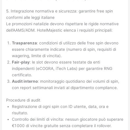
5. Integrazione normativa e sicurezza: garantire free spin
conformi alle leggi italiane
Le promozioni natalizie devono rispettare le rigide normative
dell’AAMS/ADM. HotelMajestic elenca i requisiti principali:
Trasparenza
: condizioni di utilizzo delle free spin devono
essere chiaramente indicate (numero di spin, requisiti di
wagering, limite di vincita).
Fair‑play
: le slot devono essere testate da enti
indipendenti (eCOGRA, iTech Labs) per garantire RNG
certificato.
Audit interno
: monitoraggio quotidiano dei volumi di spin,
con report settimanali inviati al dipartimento compliance.
Procedure di audit
Registrazione di ogni spin con ID utente, data, ora e
risultato.
Controllo dei limiti di vincita: nessun giocatore può superare
€1 000 di vincite gratuite senza completare il rollover.