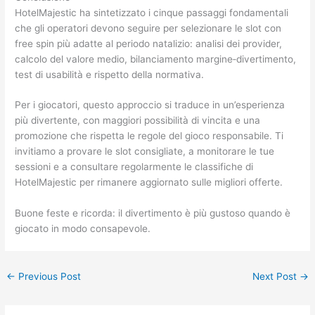
HotelMajestic ha sintetizzato i cinque passaggi fondamentali
che gli operatori devono seguire per selezionare le slot con
free spin più adatte al periodo natalizio: analisi dei provider,
calcolo del valore medio, bilanciamento margine‑divertimento,
test di usabilità e rispetto della normativa.
Per i giocatori, questo approccio si traduce in un’esperienza
più divertente, con maggiori possibilità di vincita e una
promozione che rispetta le regole del gioco responsabile. Ti
invitiamo a provare le slot consigliate, a monitorare le tue
sessioni e a consultare regolarmente le classifiche di
HotelMajestic per rimanere aggiornato sulle migliori offerte.
Buone feste e ricorda: il divertimento è più gustoso quando è
giocato in modo consapevole.
←
Previous Post
Next Post
→