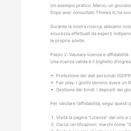
Un esempio pratico: Marco, un giocatore
Dopo aver consultato Tfnews.It, ha sco
Durante la nostra ricerca, abbiamo nota
sicurezza effettuati da esperti indipend
le proprie scelte.
Passo 2: Valutare licenze e affidabilità
Una licenza valida è il biglietto d’ingr
Protezione dei dati personali (GDPR,
Fair play: i giochi devono avere un
Gestione dei fondi: i depositi dei gio
Per valutare l’affidabilità, segui questi 
Visita la pagina “Licenze” del sito e 
Cerca certificazioni: marchi come “S