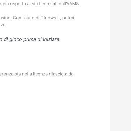
a rispetto ai siti licenziati dall’AAMS.
sinò. Con l’aiuto di Tfnews.It, potrai
nze.
di gioco prima di iniziare.
erenza sta nella licenza rilasciata da