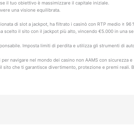
 il tuo obiettivo è massimizzare il capitale iniziale.
avere una visione equilibrata.
onata di slot a jackpot, ha filtrato i casinò con RTP medio ≥ 96 
a scelto il sito con il jackpot più alto, vincendo €5.000 in una s
sabile. Imposta limiti di perdita e utilizza gli strumenti di aut
nti per navigare nel mondo dei casino non AAMS con sicurezza e 
 il sito che ti garantisce divertimento, protezione e premi reali