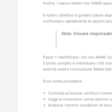
Inoltre, i casino italiani non AAMS spes
Il nostro obiettivo è guidarti passo dop
confrontare rapidamente le opzioni più 
Nota
: Giocare responsabil
Passo 1: Identificare i siti non AAMS sic
Il primo compito è individuare i Siti non
autorità estere riconosciute (Malta Ga
Ecco come procedere:
Controlla la licenza: verifica il numer
Leggi le recensioni: cerca opinioni s
Analizza i termini: condizioni di bo