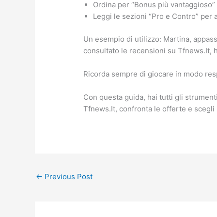
Ordina per “Bonus più vantaggioso” se
Leggi le sezioni “Pro e Contro” per 
Un esempio di utilizzo: Martina, appassi
consultato le recensioni su Tfnews.It, h
Ricorda sempre di giocare in modo respon
Con questa guida, hai tutti gli strume
Tfnews.It, confronta le offerte e scegli
←
Previous Post