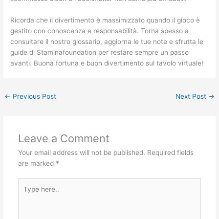
Ricorda che il divertimento è massimizzato quando il gioco è
gestito con conoscenza e responsabilità. Torna spesso a
consultare il nostro glossario, aggiorna le tue note e sfrutta le
guide di Staminafoundation per restare sempre un passo
avanti. Buona fortuna e buon divertimento sul tavolo virtuale!
←
Previous Post
Next Post
→
Leave a Comment
Your email address will not be published.
Required fields
are marked
*
Type
here..