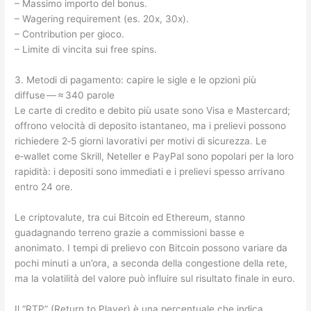
– Massimo importo del bonus.
– Wagering requirement (es. 20x, 30x).
– Contribution per gioco.
– Limite di vincita sui free spins.
3. Metodi di pagamento: capire le sigle e le opzioni più
diffuse — ≈ 340 parole
Le carte di credito e debito più usate sono Visa e Mastercard;
offrono velocità di deposito istantaneo, ma i prelievi possono
richiedere 2‑5 giorni lavorativi per motivi di sicurezza. Le
e‑wallet come Skrill, Neteller e PayPal sono popolari per la loro
rapidità: i depositi sono immediati e i prelievi spesso arrivano
entro 24 ore.
Le criptovalute, tra cui Bitcoin ed Ethereum, stanno
guadagnando terreno grazie a commissioni basse e
anonimato. I tempi di prelievo con Bitcoin possono variare da
pochi minuti a un’ora, a seconda della congestione della rete,
ma la volatilità del valore può influire sul risultato finale in euro.
Il “RTP” (Return to Player) è una percentuale che indica