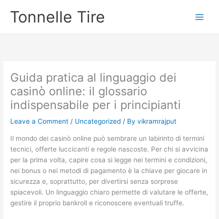
Skip
Tonnelle Tire
to
content
Guida pratica al linguaggio dei
casinò online: il glossario
indispensabile per i principianti
Leave a Comment
/
Uncategorized
/ By
vikramrajput
Il mondo dei casinò online può sembrare un labirinto di termini
tecnici, offerte luccicanti e regole nascoste. Per chi si avvicina
per la prima volta, capire cosa si legge nei termini e condizioni,
nei bonus o nei metodi di pagamento è la chiave per giocare in
sicurezza e, soprattutto, per divertirsi senza sorprese
spiacevoli. Un linguaggio chiaro permette di valutare le offerte,
gestire il proprio bankroll e riconoscere eventuali truffe.