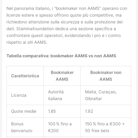
Nel panorama italiano, i “bookmaker non AAMS” operano con
licenze estere e spesso offrono quote più competitive, ma
richiedono attenzione sulla sicurezza e sulla protezione dei
dati. Staminafoundation dedica una sezione specifica a
confrontare questi operatori, evidenziando i pro e i contro
rispetto ai siti AAMS.
Tabella comparativa: bookmaker AAMS vs non AAMS
Bookmaker
Bookmaker non
Caratteristica
AAMS
AAMS
Autorità
Malta, Curaçao,
Licenza
italiana
Gibraltar
Quote medie
1.85
1.92
Bonus
100 % fino a
150 % fino a €300 +
benvenuto
€200
50 free bets