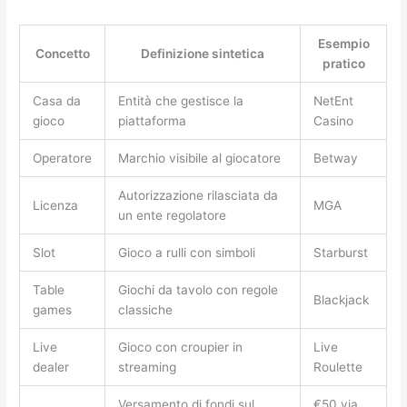
Esempio
Concetto
Definizione sintetica
pratico
Casa da
Entità che gestisce la
NetEnt
gioco
piattaforma
Casino
Operatore
Marchio visibile al giocatore
Betway
Autorizzazione rilasciata da
Licenza
MGA
un ente regolatore
Slot
Gioco a rulli con simboli
Starburst
Table
Giochi da tavolo con regole
Blackjack
games
classiche
Live
Gioco con croupier in
Live
dealer
streaming
Roulette
Versamento di fondi sul
€50 via