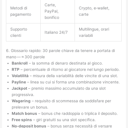
Carte,
Metodi di
Crypto, e‑wallet,
PayPal,
pagamento
carte
bonifico
Supporto
Multilingue, orari
Italiano 24/7
clienti
variabili
6. Glossario rapido: 30 parole chiave da tenere a portata di
mano — ≈ 300 parole
Bankroll
– la somma di denaro destinata al gioco.
RTP
– percentuale di ritorno al giocatore nel lungo periodo.
Volatilità
– misura della variabilità delle vincite di una slot.
Payline
– linea su cui si forma una combinazione vincente.
Jackpot
– premio massimo accumulato da una slot
progressiva.
Wagering
– requisito di scommessa da soddisfare per
prelevare un bonus.
Match bonus
– bonus che raddoppia o triplica il deposito.
Free spins
– giri gratuiti su una slot specifica.
No‑deposit bonus
– bonus senza necessità di versare