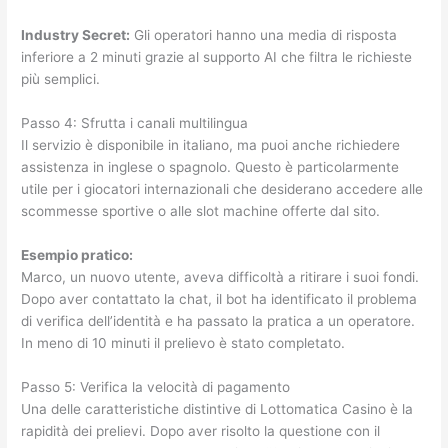
Industry Secret:
Gli operatori hanno una media di risposta
inferiore a 2 minuti grazie al supporto AI che filtra le richieste
più semplici.
Passo 4: Sfrutta i canali multilingua
Il servizio è disponibile in italiano, ma puoi anche richiedere
assistenza in inglese o spagnolo. Questo è particolarmente
utile per i giocatori internazionali che desiderano accedere alle
scommesse sportive o alle slot machine offerte dal sito.
Esempio pratico:
Marco, un nuovo utente, aveva difficoltà a ritirare i suoi fondi.
Dopo aver contattato la chat, il bot ha identificato il problema
di verifica dell’identità e ha passato la pratica a un operatore.
In meno di 10 minuti il prelievo è stato completato.
Passo 5: Verifica la velocità di pagamento
Una delle caratteristiche distintive di Lottomatica Casino è la
rapidità dei prelievi. Dopo aver risolto la questione con il