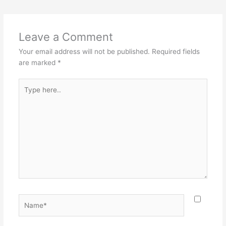
Leave a Comment
Your email address will not be published.
Required fields
are marked
*
Type
here..
Name*