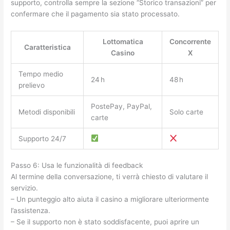
supporto, controlla sempre la sezione “Storico transazioni” per
confermare che il pagamento sia stato processato.
Lottomatica
Concorrente
Caratteristica
Casino
X
Tempo medio
24 h
48 h
prelievo
PostePay, PayPal,
Metodi disponibili
Solo carte
carte
Supporto 24/7
Passo 6: Usa le funzionalità di feedback
Al termine della conversazione, ti verrà chiesto di valutare il
servizio.
– Un punteggio alto aiuta il casino a migliorare ulteriormente
l’assistenza.
– Se il supporto non è stato soddisfacente, puoi aprire un