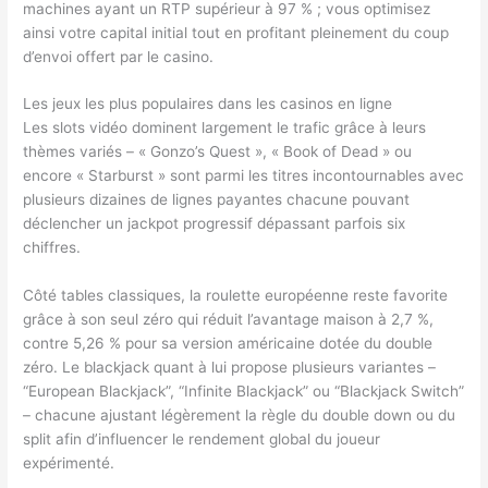
machines ayant un RTP supérieur à 97 % ; vous optimisez
ainsi votre capital initial tout en profitant pleinement du coup
d’envoi offert par le casino.
Les jeux les plus populaires dans les casinos en ligne
Les slots vidéo dominent largement le trafic grâce à leurs
thèmes variés – « Gonzo’s Quest », « Book of Dead » ou
encore « Starburst » sont parmi les titres incontournables avec
plusieurs dizaines de lignes payantes chacune pouvant
déclencher un jackpot progressif dépassant parfois six
chiffres.
Côté tables classiques, la roulette européenne reste favorite
grâce à son seul zéro qui réduit l’avantage maison à 2,7 %,
contre 5,26 % pour sa version américaine dotée du double
zéro. Le blackjack quant à lui propose plusieurs variantes –
“European Blackjack”, “Infinite Blackjack” ou “Blackjack Switch”
– chacune ajustant légèrement la règle du double down ou du
split afin d’influencer le rendement global du joueur
expérimenté.