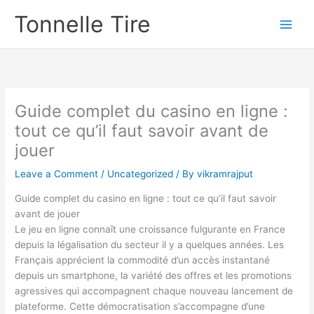
Skip
Tonnelle Tire
to
content
Guide complet du casino en ligne :
tout ce qu’il faut savoir avant de
jouer
Leave a Comment
/
Uncategorized
/ By
vikramrajput
Guide complet du casino en ligne : tout ce qu’il faut savoir
avant de jouer
Le jeu en ligne connaît une croissance fulgurante en France
depuis la légalisation du secteur il y a quelques années. Les
Français apprécient la commodité d’un accès instantané
depuis un smartphone, la variété des offres et les promotions
agressives qui accompagnent chaque nouveau lancement de
plateforme. Cette démocratisation s’accompagne d’une