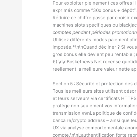
Pour exploiter pleinement ces offres i
exprimés comme “30x bonus + dépôt”. A
Réduire ce chiffre passe par choisir e
machines slots spécifiques ou blackjac
comptes pendant périodes promotionnel
Utilisez différents modes paiement af
imposée.*\n\nQuand décliner ? Si vous
gros bonus elle devient peu rentable ;
€).\n\nBasketnews.Net recense quotid
réellement la meilleure valeur nette ap
Section 5 : Sécurité et protection des
Tous les meilleurs sites utilisent déso
et leurs serveurs via certificats HTTPS
protège non seulement vos informations
transmission.\n\nLa politique de confi
bancaire/crypto address – ainsi que le
UX via analyse comportementale anonym
compte.\n\nL’authentification forte re