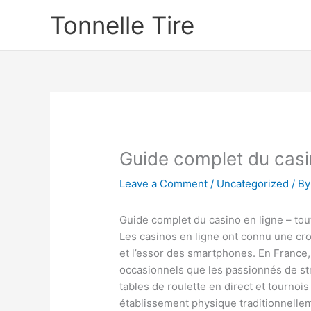
Skip
Tonnelle Tire
to
content
Guide complet du casin
Leave a Comment
/
Uncategorized
/ B
Guide complet du casino en ligne – tou
Les casinos en ligne ont connu une cro
et l’essor des smartphones. En France, 
occasionnels que les passionnés de str
tables de roulette en direct et tourno
établissement physique traditionnellem