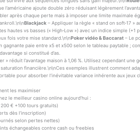
fin de survivre aux séquences longues sans gain majeur.\n\n
Roule
e l’américaine ajoute double zéro réduisant légèrement l’avant
ler après chaque perte mais à imposer une limite maximale égal
ankroll.\n\n
Blackjack
– Appliquer la règle « stand on soft‑17 
s hautes vs basses (« High‑Low ») avec un indice simple (+1 pou
ux fois votre mise standard.\n\n
Poker vidéo & Baccarat
– Le po
gagnante paie entre x5 et x500 selon le tableau paytable ; con
davantage si constitué d’as.
er » réduit l’avantage maison à
1,06 %. Utilisez cependant une g
saturation financière.\n\nCes exemples illustrent comment adapt
rtable pour absorber l’inévitable variance inhérente aux jeux 
ment les maximiser
z le meilleur casino online aujourd’hui :
 200 € +100 tours gratuits)
rts dès l’inscription)
urnés selon pertes nettes)
oints échangeables contre cash ou freebies