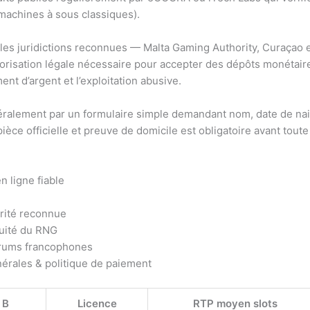
machines à sous classiques).
es les juridictions reconnues — Malta Gaming Authority, Curaçao 
torisation légale nécessaire pour accepter des dépôts monétaires
nt d’argent et l’exploitation abusive.
éralement par un formulaire simple demandant nom, date de nai
 pièce officielle et preuve de domicile est obligatoire avant tout
n ligne fiable
orité reconnue
quité du RNG
forums francophones
érales & politique de paiement
 B
Licence
RTP moyen slots