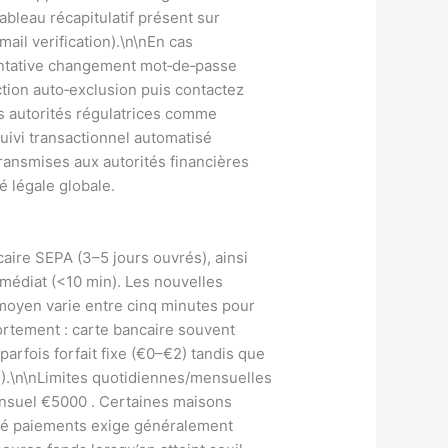
bleau récapitulatif présent sur
ail verification).\n\nEn cas
tentative changement mot‑de‑passe
ion auto‑exclusion puis contactez
s autorités régulatrices comme
ivi transactionnel automatisé
ransmises aux autorités financières
é légale globale.
aire SEPA (3–5 jours ouvrés), ainsi
mmédiat (<10 min). Les nouvelles
oyen varie entre cinq minutes pour
ortement : carte bancaire souvent
parfois forfait fixe (€0–€2) tandis que
%).\n\nLimites quotidiennes/mensuelles
ensuel €5000 . Certaines maisons
 lié paiements exige généralement