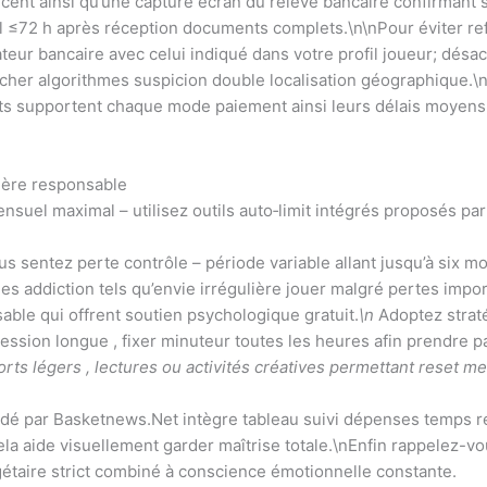
écent ainsi qu’une capture écran du relevé bancaire confirmant s
l ≤72 h après réception documents complets.\n\nPour éviter refu
eur bancaire avec celui indiqué dans votre profil joueur; dés
lencher algorithmes suspicion double localisation géographique
ts supportent chaque mode paiement ainsi leurs délais moyens b
nière responsable
suel maximal ­– utilisez outils auto‑limit intégrés proposés p
ous sentez perte contrôle ­– période variable allant jusqu’à six
es addiction tels qu’envie irrégulière jouer malgré pertes imp
ble qui offrent soutien psychologique gratuit.
\n
Adoptez straté
ession longue , fixer minuteur toutes les heures afin prendre p
orts légers , lectures ou activités créatives permettant reset me
é par Basketnews.Net intègre tableau suivi dépenses temps rée
cela aide visuellement garder maîtrise totale.\nEnfin rappelez-
gétaire strict combiné à conscience émotionnelle constante.