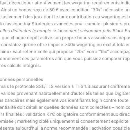
l faut décortiquer attentivement les wagering requirements ind
insi un bonus reçu de 50 € avec condition “30x” nécessite un
xclusivement des jeux dont le taux contribution au wagering es
k classique.\n\nStratégies avancées pour cumuler plusieurs pr
les distinctes (exemple → lancement saisonnier puis Black Fri
in que chaque dépôt active son propre bonus associé sans dépa
 constatez qu’une offre impose >40x wagering ou exclut totale
 mieux vaut retenir celle qui propose “20x” voire “15x” accompa
iennement ces paramètres afin que vous puissiez comparer rap
rès calculs intégrés.
 données personnelles
rmais le protocole SSL/TLS version ≥ TLS 1.​3 assurant chiffrem
 valides provenant habituellement d’autorités telles que DigiCer
 bancaires mais également vos identifiants login contre toute 
dentialité doit détailler quelles données sont collectées – nom 
urs finalités : validation KYC obligatoire conformément aux dir
isée ; marketing ciblé uniquement si consentement explicite f
présente aujourd’hui la norme recommandée : activation possible