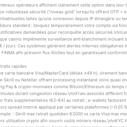
breux opérateurs affichent clairement cette option dans leur ta
n robustesse sécurité (“niveau gold” lorsqu’ils offrent OTP + em
inhabituelles telles qu’une connexion depuis IP étrangère ou 
ure standard : bloquez temporairement votre compte via fonct
justificatives demandées pour reconquête accès sécurisé.\n\nLe
e casino implémente surveillance anti‑blanchiment incluant su
 / jour). Ces systèmes génèrent alertes internes obligatoires t
FINMA afin prévenir flux illicites tout en garantissant conformit
traits rapides
ve carte bancaire Visa/MasterCard (délais ≤48 h), virement banc
e Skrill ou Neteller offrant processing instantané voire quasi i
ng Pay & crypto-monnaies comme Bitcoin/Ethereum où temps m
inutes durant congestion réseau.\n\nFrais associés diffèrent f
 frais supplémentaires (€2–€4) au retrait ; e-wallets facturent 
hors spread interne appliqué par certaines plateformes (~0·25 
emple ：Skrill max retrait quotidien €3000 vs carte Visa max m
ors utilisation crypto afin couvrir coûts miniers réseau.\n\nKYC