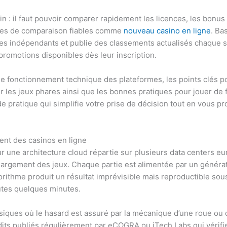
n : il faut pouvoir comparer rapidement les licences, les bonus e
sites de comparaison fiables comme
nouveau casino en ligne
. Ba
res indépendants et publie des classements actualisés chaque se
 promotions disponibles dès leur inscription.
e fonctionnement technique des plateformes, les points clés po
r les jeux phares ainsi que les bonnes pratiques pour jouer de 
 pratique qui simplifie votre prise de décision tout en vous pr
ent des casinos en ligne
une architecture cloud répartie sur plusieurs data centers eur
chargement des jeux. Chaque partie est alimentée par un génér
algorithme produit un résultat imprévisible mais reproductible sou
utes quelques minutes.
ques où le hasard est assuré par la mécanique d’une roue ou d’u
dits publiés régulièrement par eCOGRA ou iTech Labs qui véri