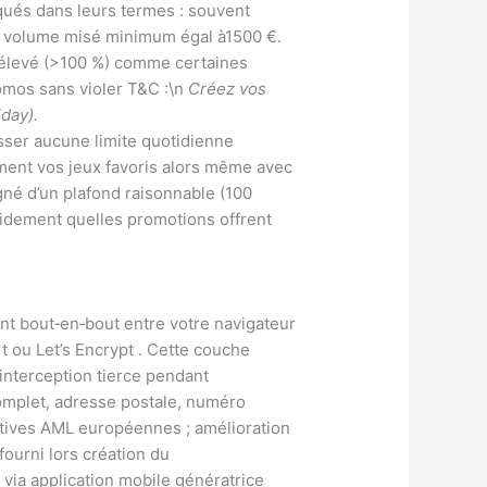
iqués dans leurs termes : souvent
 volume misé minimum égal à​1500 €.
t élevé (>100 %) comme certaines
omos sans violer T&C :\n
Créez vos
day).
sser aucune limite quotidienne
ment vos jeux favoris alors même avec
gné d’un plafond raisonnable (
100
idement quelles promotions offrent
ent bout‑en‑bout entre votre navigateur
t ou Let’s Encrypt . Cette couche
interception tierce pendant
complet, adresse postale, numéro
ectives AML européennes ; amélioration
ourni lors création du
 via application mobile génératrice