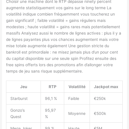
Choisir une machine dont le RTP dépasse ninety percent
augmente statistiquement vos gains sur le long terme La
volatilité indique combien fréquemment vous toucherez un
gain significatif ; faible volatilité = gains réguliers mais
modestes ; haute volatilité = gains rares mais potentiellement
massifs Analysez aussi le nombre de lignes actives : plus il y a
de lignes payantes plus vos chances augmentent mais votre
mise totale augmente également​ Une gestion stricte du
bankroll est primordiale : ne misez jamais plus d’un pour cent
du capital disponible sur une seule spin​ Profitez ensuite des
free spins offerts lors des promotions afin d’allonger votre
temps de jeu sans risque supplémentaire​.
Jeu
RTP
Volatilité
Jackpot max
Starburst
96,1 %
Faible
€250k
Gonzo’s
95,97
Moyenne
€500k
Quest
%
Mega Joker
99 %
Haute
€5M