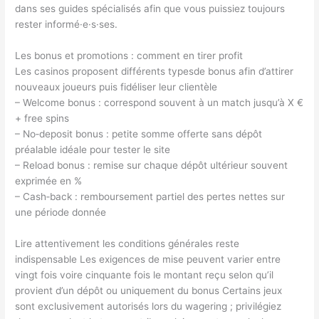
dans ses guides spécialisés afin que vous puissiez toujours
rester informé·e·s·ses​.
Les bonus et promotions : comment en tirer profit
Les casinos proposent différents typesde bonus afin d’attirer
nouveaux joueurs puis fidéliser leur clientèle​
– Welcome bonus : correspond souvent à un match jusqu’à X €
+ free spins
– No‑deposit bonus : petite somme offerte sans dépôt
préalable idéale pour tester le site
– Reload bonus : remise sur chaque dépôt ultérieur souvent
exprimée en %
– Cash‑back : remboursement partiel des pertes nettes sur
une période donnée
Lire attentivement les conditions générales reste
indispensable​ Les exigences de mise peuvent varier entre
vingt fois voire cinquante fois le montant reçu selon qu’il
provient d’un dépôt ou uniquement du bonus​ Certains jeux
sont exclusivement autorisés lors du wagering ; privilégiez