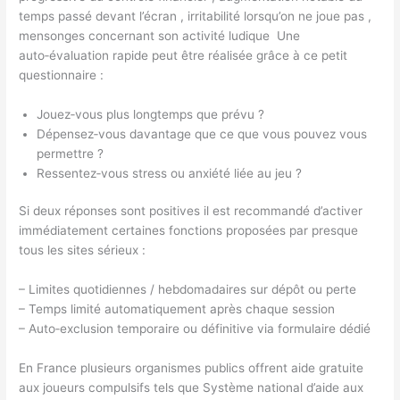
temps passé devant l’écran , irritabilité lorsqu’on ne joue pas ,
mensonges concernant son activité ludique ​ Une
auto‑évaluation rapide peut être réalisée grâce à ce petit
questionnaire :
Jouez‑vous plus longtemps que prévu ?
Dépensez‑vous davantage que ce que vous pouvez vous
permettre ?
Ressentez‑vous stress ou anxiété liée au jeu ?
Si deux réponses sont positives il est recommandé d’activer
immédiatement certaines fonctions proposées par presque
tous les sites sérieux :
– Limites quotidiennes / hebdomadaires sur dépôt ou perte
– Temps limité automatiquement après chaque session
– Auto‑exclusion temporaire ou définitive via formulaire dédié
En France plusieurs organismes publics offrent aide gratuite
aux joueurs compulsifs tels que Système national d’aide aux